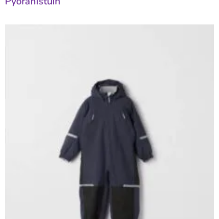
Pyöränistuin