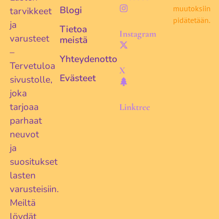
muutoksiin
Blogi
tarvikkeet
pidätetään.
ja
Tietoa
Instagram
varusteet
meistä
–
Yhteydenotto
Tervetuloa
X
Evästeet
sivustolle,
joka
tarjoaa
Linktree
parhaat
neuvot
ja
suositukset
lasten
varusteisiin.
Meiltä
löydät