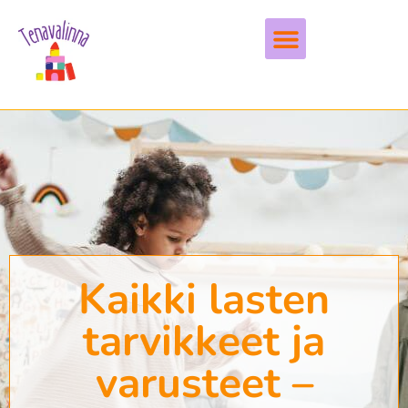
Vapaa-aika & harrastukset
Kaikki lasten
tarvikkeet ja
varusteet –