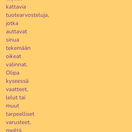
kattavia
tuotearvosteluja,
jotka
auttavat
sinua
tekemään
oikeat
valinnat.
Olipa
kyseessä
vaatteet,
lelut tai
muut
tarpeelliset
varusteet,
meiltä