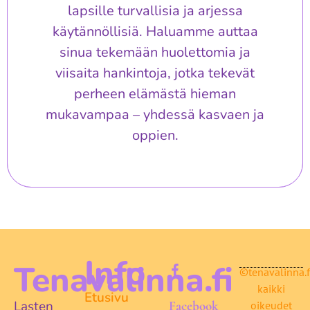
lapsille turvallisia ja arjessa
käytännöllisiä. Haluamme auttaa
sinua tekemään huolettomia ja
viisaita hankintoja, jotka tekevät
perheen elämästä hieman
mukavampaa – yhdessä kasvaen ja
oppien.
Info
Tenavalinna.fi
©tenavalinna.f
kaikki
Etusivu
Lasten
Facebook
oikeudet