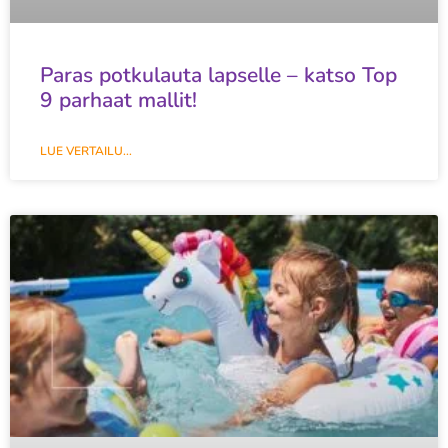
Paras potkulauta lapselle – katso Top
9 parhaat mallit!
LUE VERTAILU...