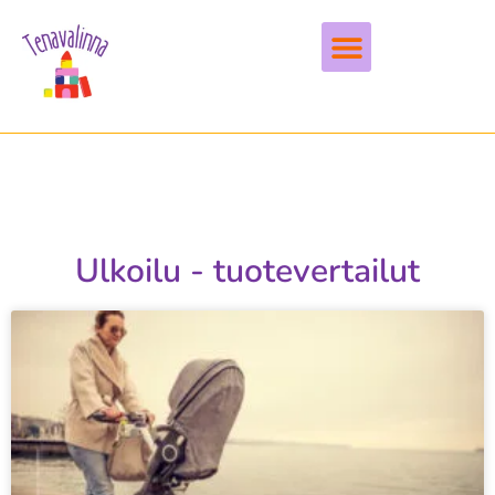
Vapaa-aika & harrastukset
Ulkoilu - tuotevertailut