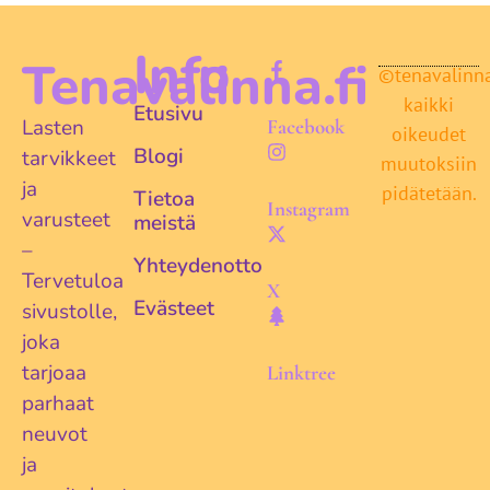
Info
Tenavalinna.fi
©tenavalinna.
kaikki
Etusivu
Lasten
Facebook
oikeudet
Blogi
tarvikkeet
muutoksiin
ja
pidätetään.
Tietoa
Instagram
varusteet
meistä
–
Yhteydenotto
Tervetuloa
X
Evästeet
sivustolle,
joka
tarjoaa
Linktree
parhaat
neuvot
ja