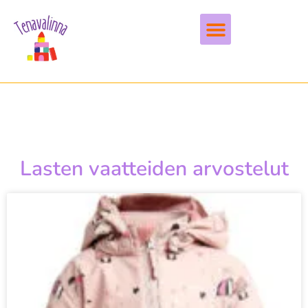
Vapaa-aika & harrastukset
Lasten vaatteiden arvostelut