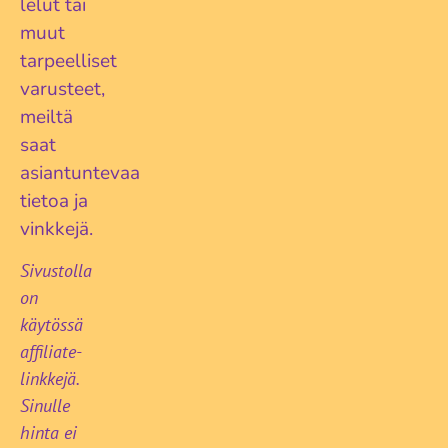
lelut tai
muut
tarpeelliset
varusteet,
meiltä
saat
asiantuntevaa
tietoa ja
vinkkejä.
Sivustolla
on
käytössä
affiliate-
linkkejä.
Sinulle
hinta ei