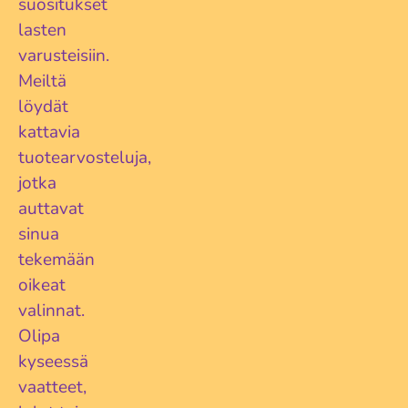
suositukset
lasten
varusteisiin.
Meiltä
löydät
kattavia
tuotearvosteluja,
jotka
auttavat
sinua
tekemään
oikeat
valinnat.
Olipa
kyseessä
vaatteet,