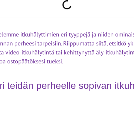
telemme itkuhälyttimien eri tyyppejä ja niiden ominais
nan perheesi tarpeisiin. Riippumatta siitä, etsitkö yk
a video-itkuhälytintä tai kehittynyttä äly-itkuhälytin
toa ostopäätöksesi tueksi.
ri teidän perheelle sopivan itku