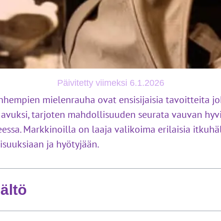
Päivitetty viimeksi 6.1.2026
nhempien mielenrauha ovat ensisijaisia tavoitteita jo
 avuksi, tarjoten mahdollisuuden seurata vauvan hyvi
ssa. Markkinoilla on laaja valikoima erilaisia itkuhäl
isuuksiaan ja hyötyjään.
sältö