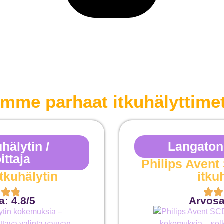
limme parhaat itkuhälyttimet
hälytin /
Langaton 
ittaja
Philips Aven
itkuhälytin
itku
: 4.8/5
Arvosa