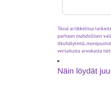
Tässä artikkelissa tarkas
parhaan mahdollisen valin
itkuhälytintä, monipuolist
vertailusta arvokasta tie
Näin löydät juu