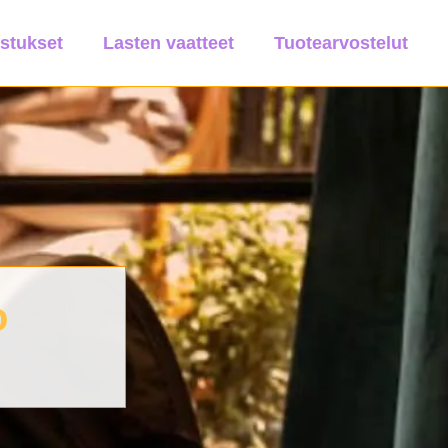
astukset
Lasten vaatteet
Tuotearvostelut
o