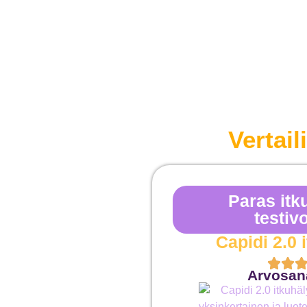
Vertai
Paras itku
testivo
Capidi 2.0 
Arvosana