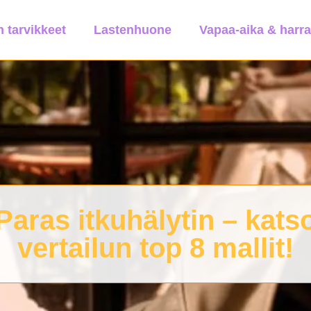
 tarvikkeet
Lastenhuone
Vapaa-aika & harr
Paras itkuhälytin – kats
vertailun top 8 mallit!