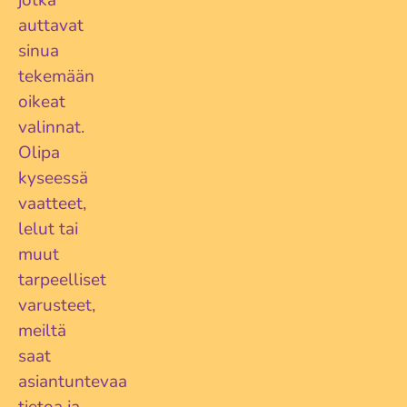
auttavat
sinua
tekemään
oikeat
valinnat.
Olipa
kyseessä
vaatteet,
lelut tai
muut
tarpeelliset
varusteet,
meiltä
saat
asiantuntevaa
tietoa ja