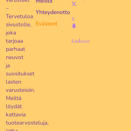
meistä
–
Yhteydenotto
Tervetuloa
X
Evästeet
sivustolle,
joka
tarjoaa
Linktree
parhaat
neuvot
ja
suositukset
lasten
varusteisiin.
Meiltä
löydät
kattavia
tuotearvosteluja,
jotka