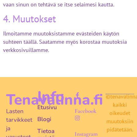
vaan sinun on tehtävä se itse selaimesi kautta.
4. Muutokset
Ilmoitamme muutoksistamme evästeiden käytön
suhteen täällä. Saatamme myös korostaa muutoksia
verkkosivuillamme.
Info
Tenavalinna.fi
©tenavalinna.
kaikki
Etusivu
Lasten
Facebook
oikeudet
Blogi
tarvikkeet
muutoksiin
ja
pidätetään.
Tietoa
Instagram
varusteet