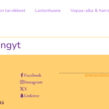
en tarvikkeet
Lastenhuone
Vapaa-aika & harr
ängyt
Facebook
©tenavalinna
Instagram
X
Linktree
tä