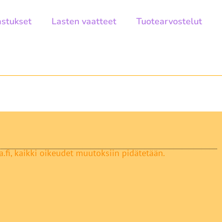
astukset
Lasten vaatteet
Tuotearvostelut
.fi, kaikki oikeudet muutoksiin pidätetään.