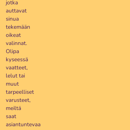
jotka
auttavat
sinua
tekemään
oikeat
valinnat.
Olipa
kyseessä
vaatteet,
lelut tai
muut
tarpeelliset
varusteet,
meiltä
saat
asiantuntevaa