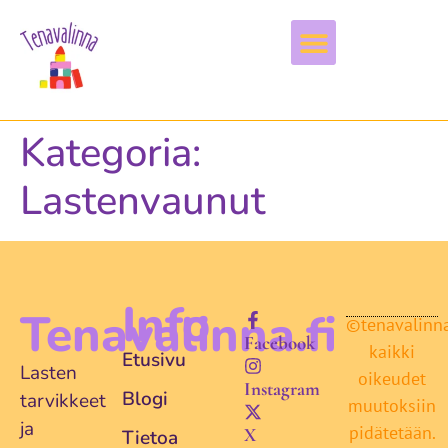
Vapaa-aika & harrastukset
Kategoria:
Lastenvaunut
Info
Tenavalinna.fi
©tenavalinna.
Facebook
kaikki
Etusivu
Lasten
oikeudet
Instagram
Blogi
tarvikkeet
muutoksiin
ja
pidätetään.
X
Tietoa