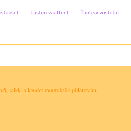
astukset
Lasten vaatteet
Tuotearvostelut
.fi, kaikki oikeudet muutoksiin pidätetään.