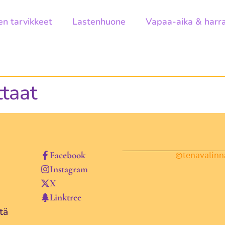
en tarvikkeet
Lastenhuone
Vapaa-aika & harr
taat
Facebook
©tenavalinna
Instagram
X
Linktree
tä