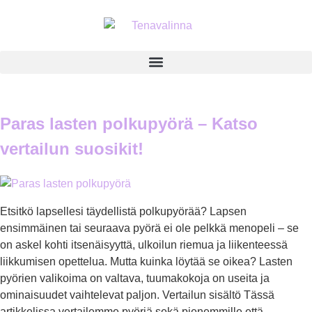
Paras lasten polkupyörä – Katso
vertailun suosikit!
Etsitkö lapsellesi täydellistä polkupyörää? Lapsen
ensimmäinen tai seuraava pyörä ei ole pelkkä menopeli – se
on askel kohti itsenäisyyttä, ulkoilun riemua ja liikenteessä
liikkumisen opettelua. Mutta kuinka löytää se oikea? Lasten
pyörien valikoima on valtava, tuumakokoja on useita ja
ominaisuudet vaihtelevat paljon. Vertailun sisältö Tässä
artikkelissa vertailemme pyöriä sekä pienemmille että