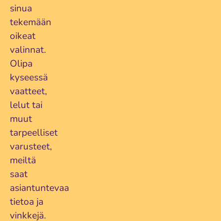
sinua
tekemään
oikeat
valinnat.
Olipa
kyseessä
vaatteet,
lelut tai
muut
tarpeelliset
varusteet,
meiltä
saat
asiantuntevaa
tietoa ja
vinkkejä.