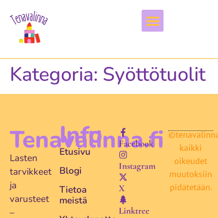
Vapaa-aika & harrastukset
Kategoria:
Syöttötuolit
Info
Tenavalinna.fi
©tenavalinna.
Facebook
kaikki
Etusivu
Lasten
oikeudet
Instagram
Blogi
tarvikkeet
muutoksiin
ja
pidätetään.
X
Tietoa
varusteet
meistä
Linktree
–