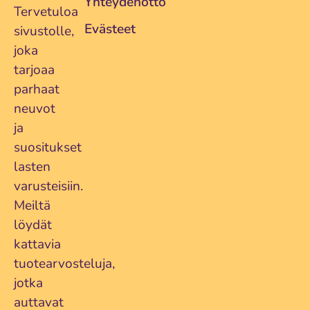
Yhteydenotto
Tervetuloa
Evästeet
sivustolle,
joka
tarjoaa
parhaat
neuvot
ja
suositukset
lasten
varusteisiin.
Meiltä
löydät
kattavia
tuotearvosteluja,
jotka
auttavat