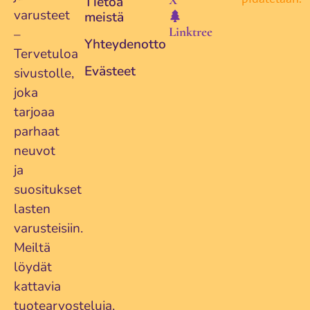
Tietoa
varusteet
meistä
Linktree
–
Yhteydenotto
Tervetuloa
Evästeet
sivustolle,
joka
tarjoaa
parhaat
neuvot
ja
suositukset
lasten
varusteisiin.
Meiltä
löydät
kattavia
tuotearvosteluja,