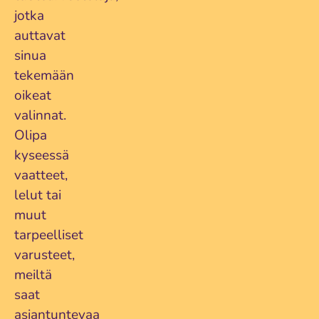
jotka
auttavat
sinua
tekemään
oikeat
valinnat.
Olipa
kyseessä
vaatteet,
lelut tai
muut
tarpeelliset
varusteet,
meiltä
saat
asiantuntevaa