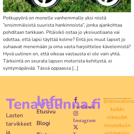
Potkupyörä on monelle vanhemmalle yksi niistä
”ensimmäisistä suurista hankinnoista”, jonka ajankohtaa
pohditaan tarkkaan. Pitäisikö ostaa jo yksivuotiaana vai
odottaa, että lapsi täyttää kolme? Entä jos muut lapset jo
suhaavat menemään ja oma vasta harjoittelee kävelemistä?
Hyvä uutinen on, että oikeaa vastausta ei ole vain yhtä.
Tärkeintä on seurata lapsen motorista kehitystä, ei
syntymäpäivää. Tässä oppaassa […]
Info
Tenavalinna.fi
©tenavalinna.
Facebook
kaikki
Etusivu
Lasten
oikeudet
Instagram
Blogi
tarvikkeet
muutoksiin
ja
pidätetään.
X