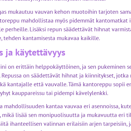
s mukautuu vauvan kehon muotoihin tarjoten samall
ntoreppu mahdollistaa myös pidemmät kantomatkat 
le perheille. Lisäksi repun säädettävät hihnat varmista
e, tehden kantamisesta mukavaa kaikille.
 ja käytettävyys
ni on erittäin helppokäyttöinen, ja sen pukeminen s
. Repussa on säädettävät hihnat ja kiinnitykset, jotka
kä kantajalle että vauvalle. Tämä kantoreppu sopii er
lyhyt kauppareissu tai pidempi kävelylenkki.
aa mahdollisuuden kantaa vauvaa eri asennoissa, kut
mikä lisää sen monipuolisuutta ja mukavuutta eri til
tä ihanteellisen valinnan erilaisiin arjen tarpeisiin,