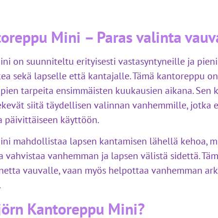
oreppu Mini – Paras valinta vauva
 on suunniteltu erityisesti vastasyntyneille ja pienil
ea sekä lapselle että kantajalle. Tämä kantoreppu o
pien tarpeita ensimmäisten kuukausien aikana. Sen 
evät siitä täydellisen valinnan vanhemmille, jotka e
a päivittäiseen käyttöön.
ni mahdollistaa lapsen kantamisen lähellä kehoa, m
a vahvistaa vanhemman ja lapsen välistä sidettä. Täm
nnetta vauvalle, vaan myös helpottaa vanhemman ark
.
jörn Kantoreppu Mini?