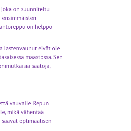
joka on suunniteltu
ksi ensimmäisten
. Kantoreppu on helppo
sa lastenvaunut eivät ole
ätasaisessa maastossa. Sen
nimutkaisia säätöjä,
ttä vauvalle. Repun
lle, mikä vähentää
ä saavat optimaalisen