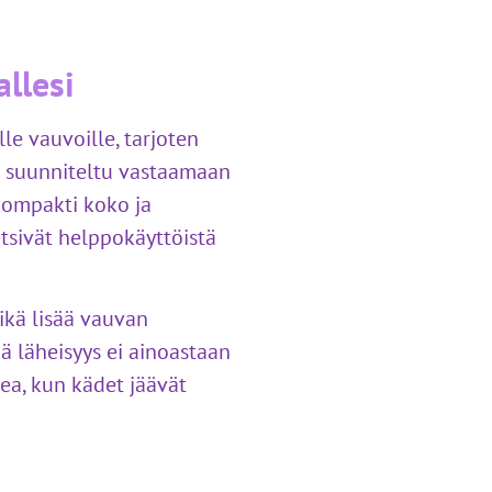
llesi
le vauvoille, tarjoten
n suunniteltu vastaamaan
kompakti koko ja
tsivät helppokäyttöistä
ikä lisää vauvan
ä läheisyys ei ainoastaan
ea, kun kädet jäävät