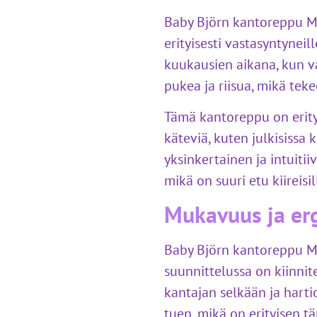
Baby Björn kantoreppu M
erityisesti vastasyntyneil
kuukausien aikana, kun va
pukea ja riisua, mikä teke
Tämä kantoreppu on erityi
käteviä, kuten julkisissa
yksinkertainen ja intuit
mikä on suuri etu kiireis
Mukavuus ja e
Baby Björn kantoreppu Mi
suunnittelussa on kiinnit
kantajan selkään ja harti
tuen, mikä on erityisen t