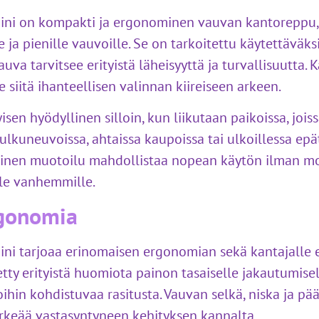
ini on kompakti ja ergonominen vauvan kantoreppu, 
le ja pienille vauvoille. Se on tarkoitettu käytettävä
uva tarvitsee erityistä läheisyyttä ja turvallisuutta
e siitä ihanteellisen valinnan kiireiseen arkeen.
sen hyödyllinen silloin, kun liikutaan paikoissa, jois
 kulkuneuvoissa, ahtaissa kaupoissa tai ulkoillessa ep
iivinen muotoilu mahdollistaa nopean käytön ilman mo
ille vanhemmille.
rgonomia
ni tarjoaa erinomaisen ergonomian sekä kantajalle e
etty erityistä huomiota painon tasaiselle jakautumise
oihin kohdistuvaa rasitusta. Vauvan selkä, niska ja pä
ärkeää vastasyntyneen kehityksen kannalta.