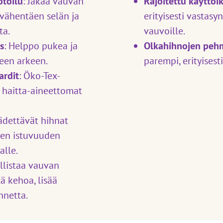
toilu
: Jakaa vauvan
Rajoitettu käyttöi
 vähentäen selän ja
erityisesti vastasyn
ta.
vauvoille.
s
: Helppo pukea ja
Olkahihnojen peh
iseen arkeen.
parempi, erityises
ardit
: Öko-Tex-
a haitta-aineettomat
ädettävät hihnat
sen istuvuuden
alle.
llistaa vauvan
ä kehoa, lisää
nnetta.