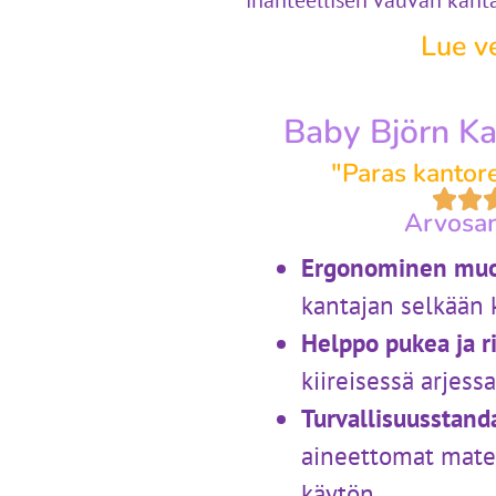
ihanteellisen vauvan kantam
Lue v
Baby Björn Ka
"Paras kantor
Arvosan
Ergonominen muo
kantajan selkään 
Helppo pukea ja r
kiireisessä arjessa
Turvallisuusstand
aineettomat materi
käytön.