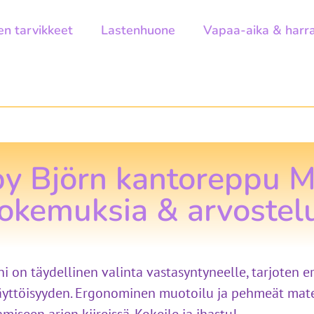
en tarvikkeet
Lastenhuone
Vapaa-aika & harr
y Björn kantoreppu Mi
okemuksia & arvostel
i on täydellinen valinta vastasyntyneelle, tarjoten
äyttöisyyden. Ergonominen muotoilu ja pehmeät materi