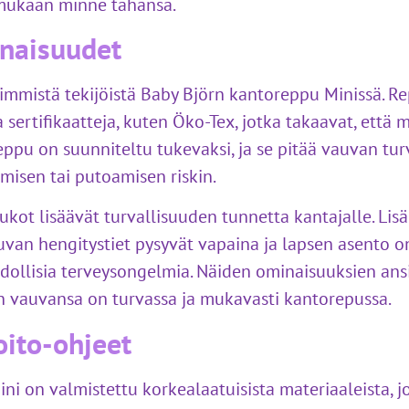
 mukaan minne tahansa.
inaisuudet
eimmistä tekijöistä Baby Björn kantoreppu Minissä. R
 sertifikaatteja, kuten Öko-Tex, jotka takaavat, että m
reppu on suunniteltu tukevaksi, ja se pitää vauvan turv
misen tai putoamisen riskin.
ukot lisäävät turvallisuuden tunnetta kantajalle. Lis
auvan hengitystiet pysyvät vapaina ja lapsen asento 
dollisia terveysongelmia. Näiden ominaisuuksien an
än vauvansa on turvassa ja mukavasti kantorepussa.
oito-ohjeet
i on valmistettu korkealaatuisista materiaaleista, j