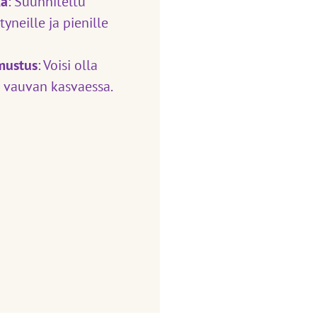
kä
: Suunniteltu
tyneille ja pienille
mustus
: Voisi olla
ti vauvan kasvaessa.