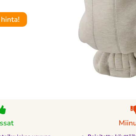
hinta!
ssat
Miin