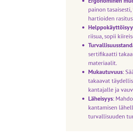
Ergonominen muo
painon tasaisesti,
hartioiden rasitus
Helppokäyttöisyy
riisua, sopii kiire
Turvallisuusstand
sertifikaatti taka
materiaalit.
Mukautuvuus
: Sä
takaavat täydelli
kantajalle ja vauv
Läheisyys
: Mahdo
kantamisen lähell
turvallisuuden tu