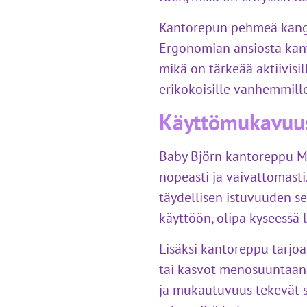
Kantorepun pehmeä kanga
Ergonomian ansiosta ka
mikä on tärkeää aktiivisil
erikokoisille vanhemmill
Käyttömukavuus
Baby Björn kantoreppu Mi
nopeasti ja vaivattomasti
täydellisen istuvuuden se
käyttöön, olipa kyseessä 
Lisäksi kantoreppu tarjo
tai kasvot menosuuntaan, 
ja mukautuvuus tekevät sii