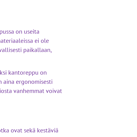
epussa on useita
ateriaaleissa ei ole
allisesti paikallaan,
äksi kantoreppu on
on aina ergonomisesti
siosta vanhemmat voivat
otka ovat sekä kestäviä