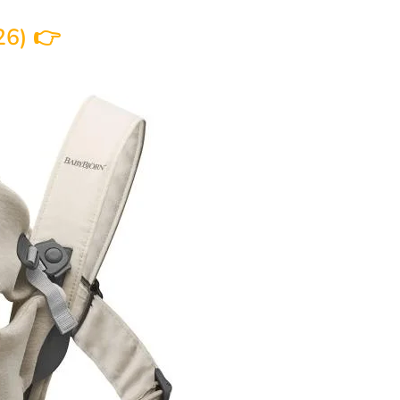
26) 👉