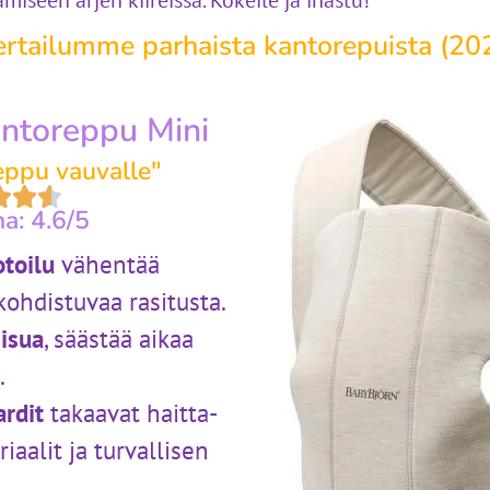
iseen arjen kiireissä. Kokeile ja ihastu!
ertailumme parhaista kantorepuista (20
ntoreppu Mini
eppu vauvalle"
a: 4.6/5
toilu
vähentää
kohdistuvaa rasitusta.
iisua
, säästää aikaa
.
ardit
takaavat haitta-
aalit ja turvallisen