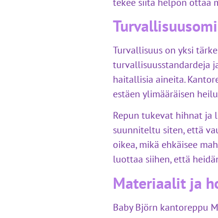
tekee siitä helpon ottaa
Turvallisuusom
Turvallisuus on yksi tärk
turvallisuusstandardeja ja
haitallisia aineita. Kanto
estäen ylimääräisen heilu
Repun tukevat hihnat ja l
suunniteltu siten, että v
oikea, mikä ehkäisee mah
luottaa siihen, että heid
Materiaalit ja h
Baby Björn kantoreppu Min