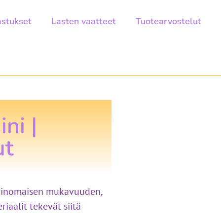
astukset
Lasten vaatteet
Tuotearvostelut
ni |
ut
 erinomaisen mukavuuden,
aalit tekevät siitä