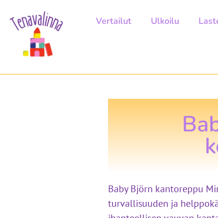
Vertailut
Ulkoilu
Last
Bab
k
Baby Björn kantoreppu Min
turvallisuuden ja helppok