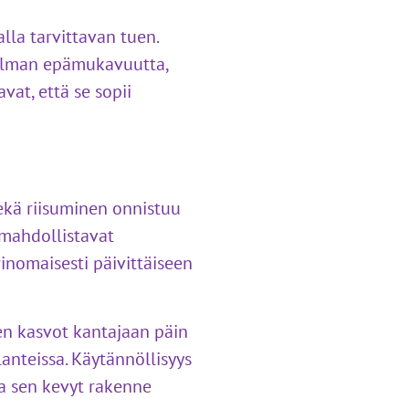
a tarvittavan tuen.
ilman epämukavuutta,
vat, että se sopii
ekä riisuminen onnistuu
 mahdollistavat
inomaisesti päivittäiseen
en kasvot kantajaan päin
anteissa. Käytännöllisyys
 ja sen kevyt rakenne