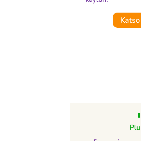
Katso 
Plu