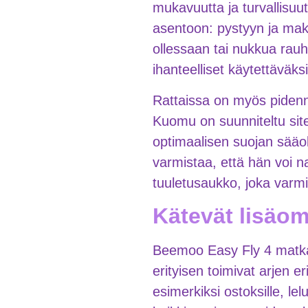
mukavuutta ja turvallisuu
asentoon: pystyyn ja maku
ollessaan tai nukkua rauh
ihanteelliset käytettäväksi
Rattaissa on myös pidenne
Kuomu on suunniteltu sit
optimaalisen suojan sääo
varmistaa, että hän voi n
tuuletusaukko, joka varm
Kätevät lisäo
Beemoo Easy Fly 4 matkara
erityisen toimivat arjen er
esimerkiksi ostoksille, lelu