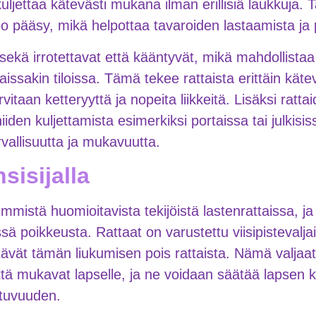
kuljettaa kätevästi mukana ilman erillisiä laukkuja. 
ppo pääsy, mikä helpottaa tavaroiden lastaamista ja
 sekä irrotettavat että kääntyvät, mikä mahdollist
aissakin tiloissa. Tämä tekee rattaista erittäin käte
rvitaan ketteryyttä ja nopeita liikkeitä. Lisäksi rat
iden kuljettamista esimerkiksi portaissa tai julkisi
rvallisuutta ja mukavuutta.
sisijalla
eimmistä huomioitavista tekijöistä lastenrattaissa, 
sä poikkeusta. Rattaat on varustettu viisipistevaljail
tävät tämän liukumisen pois rattaista. Nämä valjaat 
että mukavat lapselle, ja ne voidaan säätää lapse
stuvuuden.