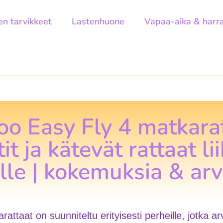
en tarvikkeet
Lastenhuone
Vapaa-aika & harr
o Easy Fly 4 matkarat
t ja kätevät rattaat li
lle | kokemuksia & arv
ttaat on suunniteltu erityisesti perheille, jotka a