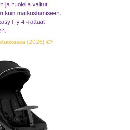
ja huolella valitut
öön kuin matkustamiseen.
asy Fly 4 -rattaat
en.
taluokassa (2026) 👉