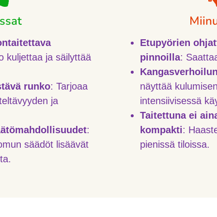
ssat
Miin
ntaitettava
Etupyörien ohjat
 kuljettaa ja säilyttää
pinnoilla
: Saattaa
Kangasverhoilun
stävä runko
: Tarjoaa
näyttää kulumise
teltävyyden ja
intensiivisessä kä
Taitettuna ei ain
äätömahdollisuudet
:
kompakti
: Haaste
omun säädöt lisäävät
pienissä tiloissa.
ta.