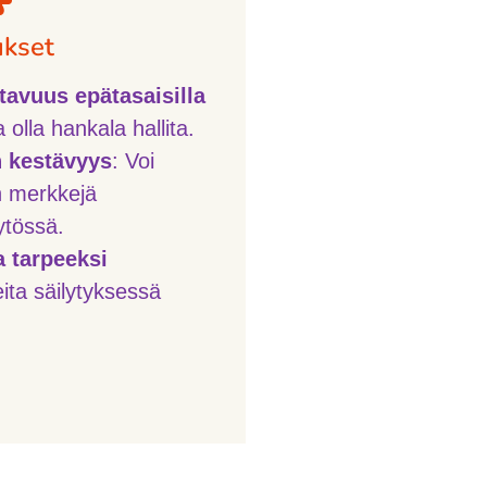
ukset
tavuus epätasaisilla
 olla hankala hallita.
 kestävyys
: Voi
n merkkejä
ytössä.
a tarpeeksi
ita säilytyksessä