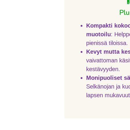
Plu
Kompakti kokoo
muotoilu
: Helppo
pienissä tiloissa.
Kevyt mutta ke
vaivattoman käsi
kestävyyden.
Monipuoliset s
Selkänojan ja ku
lapsen mukavuut