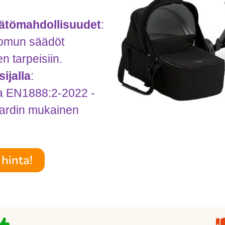
äätömahdollisuudet
:
uomun säädöt
 tarpeisiin.
ijalla
:
 ja EN1888:2-2022 -
dardin mukainen
hinta!