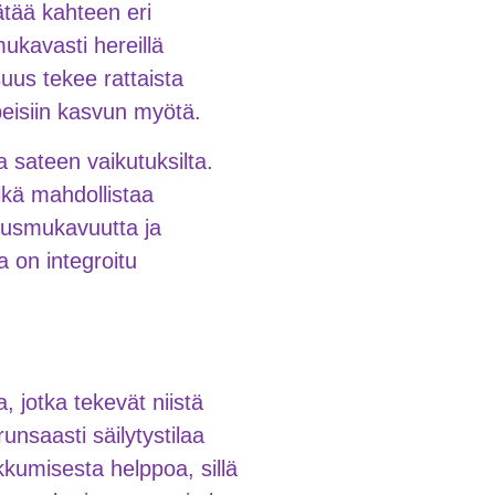
ätää kahteen eri
ukavasti hereillä
uus tekee rattaista
rpeisiin kasvun myötä.
 sateen vaikutuksilta.
ikä mahdollistaa
tusmukavuutta ja
 on integroitu
 jotka tekevät niistä
runsaasti säilytystilaa
iikkumisesta helppoa, sillä