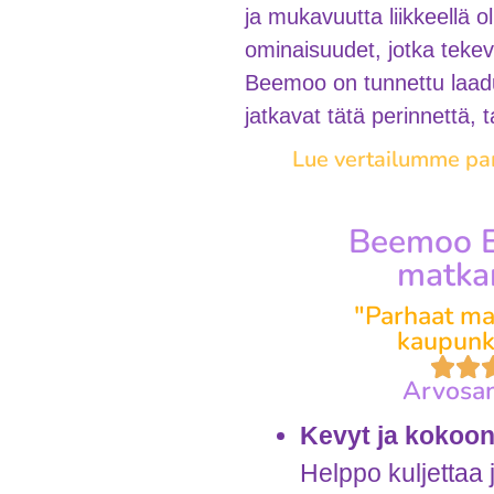
ja mukavuutta liikkeellä o
ominaisuudet, jotka tekev
Beemoo on tunnettu laadukk
jatkavat tätä perinnettä, 
Lue vertailumme par
Beemoo E
matkar
"Parhaat mat
kaupunki
Arvosan
Kevyt ja kokoon
Helppo kuljettaa j