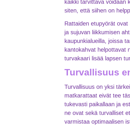
kaikki tarvittava voidaan 
siten, että siihen on hel
Rattaiden etupyörät ovat
ja sujuvan liikkumisen aht
kaupunkialueilla, joissa ta
kantokahvat helpottavat ni
turvakaari lisää lapsen tu
Turvallisuus en
Turvallisuus on yksi tärk
matkarattaat eivät tee täs
tukevasti paikallaan ja es
ne ovat sekä turvalliset 
varmistaa optimaalisen i