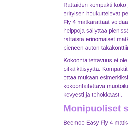
Rattaiden kompakti koko j
erityisen houkuttelevat p
Fly 4 matkarattaat voidaa
helppoja säilyttää pienis
rattaista erinomaiset ma
pieneen auton takakonttii
Kokoontaitettavuus ei ole
pitkäikäisyyttä. Kompaktit
ottaa mukaan esimerkiksi ju
kokoontaitettava muotoilu 
kevyesti ja tehokkaasti.
Monipuoliset 
Beemoo Easy Fly 4 matkar