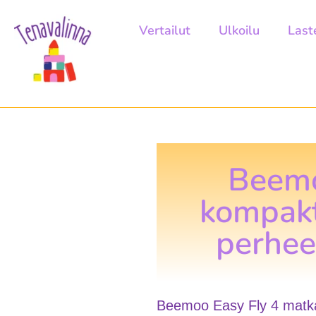
Vertailut
Ulkoilu
Last
Beemo
kompakti
perhee
Beemoo Easy Fly 4 matkara