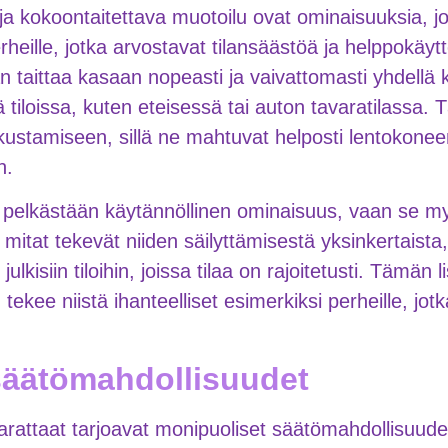
a kokoontaitettava muotoilu ovat ominaisuuksia, jo
erheille, jotka arvostavat tilansäästöä ja helppokä
n taittaa kasaan nopeasti ja vaivattomasti yhdellä k
sä tiloissa, kuten eteisessä tai auton tavaratilassa
tkustamiseen, sillä ne mahtuvat helposti lentokon
n.
 pelkästään käytännöllinen ominaisuus, vaan se my
 mitat tekevät niiden säilyttämisestä yksinkertaista
lkisiin tiloihin, joissa tilaa on rajoitetusti. Tämän l
tekee niistä ihanteelliset esimerkiksi perheille, jo
säätömahdollisuudet
attaat tarjoavat monipuoliset säätömahdollisuudet,