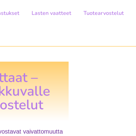
astukset
Lasten vaatteet
Tuotearvostelut
taat –
ikkuvalle
ostelut
rvostavat vaivattomuutta