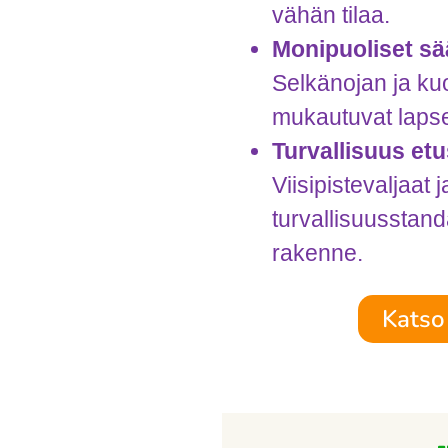
vähän tilaa.
Monipuoliset s
Selkänojan ja k
mukautuvat lapsen
Turvallisuus etus
Viisipistevaljaat
turvallisuusstan
rakenne.
Katso 