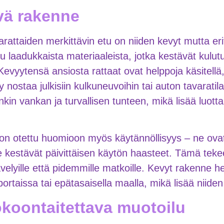
vä rakenne
ttaiden merkittävin etu on niiden kevyt mutta eri
 laadukkaista materiaaleista, jotka kestävät kulutus
evyytensä ansiosta rattaat ovat helppoja käsitellä,
y nostaa julkisiin kulkuneuvoihin tai auton tavaratil
nkin vankan ja turvallisen tunteen, mikä lisää luott
on otettu huomioon myös käytännöllisyys – ne ovat 
ne kestävät päivittäisen käytön haasteet. Tämä teke
elyille että pidemmille matkoille. Kevyt rakenne h
portaissa tai epätasaisella maalla, mikä lisää niide
koontaitettava muotoilu