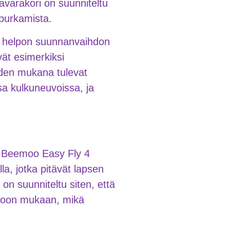
Tavarakori on suunniteltu
 purkamista.
aa helpon suunnanvaihdon
vät esimerkiksi
taiden mukana tulevat
ssa kulkuneuvoissa, ja
ja Beemoo Easy Fly 4
la, jotka pitävät lapsen
on suunniteltu siten, että
n koon mukaan, mikä