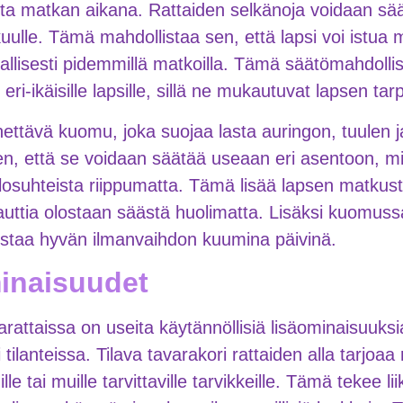
tta matkan aikana. Rattaiden selkänoja voidaan sä
ulle. Tämä mahdollistaa sen, että lapsi voi istua m
allisesti pidemmillä matkoilla. Tämä säätömahdollis
 eri-ikäisille lapsille, sillä ne mukautuvat lapsen ta
ttävä kuomu, joka suojaa lasta auringon, tuulen ja
en, että se voidaan säätää useaan eri asentoon, m
losuhteista riippumatta. Tämä lisää lapsen matkus
auttia olostaan säästä huolimatta. Lisäksi kuomussa
istaa hyvän ilmanvaihdon kuumina päivinä.
minaisuudet
ttaissa on useita käytännöllisiä lisäominaisuuksia,
i tilanteissa. Tilava tavarakori rattaiden alla tarjoaa 
ille tai muille tarvittaville tarvikkeille. Tämä tekee l