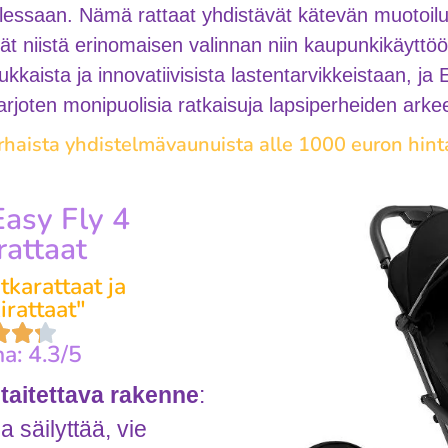
llessaan. Nämä rattaat yhdistävät kätevän muotoilun 
ät niistä erinomaisen valinnan niin kaupunkikäytt
aista ja innovatiivisista lastentarvikkeistaan, ja E
tarjoten monipuolisia ratkaisuja lapsiperheiden arke
haista yhdistelmävaunuista alle 1000 euron hin
asy Fly 4
attaat
karattaat ja
rattaat"
a: 4.3/5
taitettava rakenne
:
a säilyttää, vie