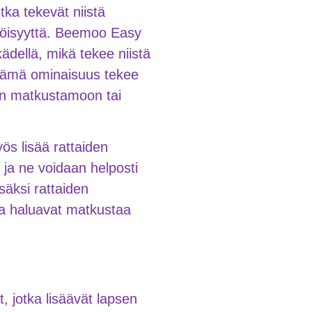
tka tekevät niistä
yttöisyyttä. Beemoo Easy
ädellä, mikä tekee niistä
. Tämä ominaisuus tekee
een matkustamoon tai
ös lisää rattaiden
, ja ne voidaan helposti
isäksi rattaiden
tka haluavat matkustaa
 jotka lisäävät lapsen