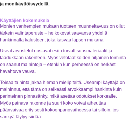
ja monikäyttöisyydellä.
Käyttäjien kokemuksia
Monien vanhempien mukaan tuotteen muunneltavuus on ollut
tärkein valintaperuste – he kokevat saavansa yhdellä
hankinnalla kalusteen, joka kasvaa lapsen mukana.
Useat arvostelut nostavat esiin turvallisuusmateriaalit ja
laadukkaan rakenteen. Myös vetolaatikoiden hiljainen toiminta
on saanut mainintoja – etenkin kun perheessä on herkästi
havahtuva vauva.
Toisaalta hinta jakaa hieman mielipiteitä. Useampi käyttäjä on
maininnut, että tämä on selkeästi arvokkaampi hankinta kuin
perinteinen pinnasänky, mikä asettaa odotukset korkealle.
Myös painava rakenne ja suuri koko voivat aiheuttaa
päänvaivaa erityisesti kokoonpanovaiheessa tai silloin, jos
sänkyä täytyy siirtää.