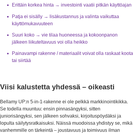
Erittäin korkea hinta → investointi vaatii pitkän käyttöajan
Patja ei sisälly → lisäkustannus ja valinta vaikuttaa
käyttömukavuuteen
Suuri koko → vie tilaa huoneessa ja kokoonpanon
jälkeen liikuteltavuus voi olla heikko
Painavampi rakenne / materiaalit voivat olla raskaat koota
tai siirtää
Viisi kalustetta yhdessä – oikeasti
Bellamy UP:n 5-in-1-rakenne ei ole pelkkä markkinointikikka.
Se todella muuntuu: ensin pinnasängyksi, sitten
juniorisängyksi, sen jälkeen sohvaksi, kirjoituspöydäksi ja
lopulta säilytysratkaisuksi. Näissä muodoissa yhdistyy se, mikä
vanhemmille on tärkeintä – joustavuus ja toimivuus ilman