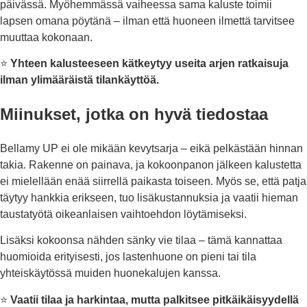
päivässä. Myöhemmässä vaiheessa sama kaluste toimii
lapsen omana pöytänä – ilman että huoneen ilmettä tarvitsee
muuttaa kokonaan.
⭐
Yhteen kalusteeseen kätkeytyy useita arjen ratkaisuja
ilman ylimääräistä tilankäyttöä.
Miinukset, jotka on hyvä tiedostaa
Bellamy UP ei ole mikään kevytsarja – eikä pelkästään hinnan
takia. Rakenne on painava, ja kokoonpanon jälkeen kalustetta
ei mielellään enää siirrellä paikasta toiseen. Myös se, että patja
täytyy hankkia erikseen, tuo lisäkustannuksia ja vaatii hieman
taustatyötä oikeanlaisen vaihtoehdon löytämiseksi.
Lisäksi kokoonsa nähden sänky vie tilaa – tämä kannattaa
huomioida erityisesti, jos lastenhuone on pieni tai tila
yhteiskäytössä muiden huonekalujen kanssa.
⭐
Vaatii tilaa ja harkintaa, mutta palkitsee pitkäikäisyydellä