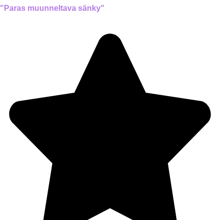
"Paras muunneltava sänky"