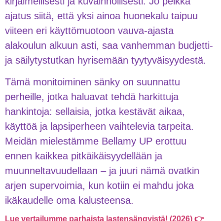
kirjaimellisesti ja kuvainnollisesti. Jo pelkkä
ajatus siitä, että yksi ainoa huonekalu taipuu
viiteen eri käyttömuotoon vauva-ajasta
alakoulun alkuun asti, saa vanhemman budjetti-
ja säilytystutkan hyrisemään tyytyväisyydestä.
Tämä monitoiminen sänky on suunnattu
perheille, jotka haluavat tehdä harkittuja
hankintoja: sellaisia, jotka kestävät aikaa,
käyttöä ja lapsiperheen vaihtelevia tarpeita.
Meidän mielestämme Bellamy UP erottuu
ennen kaikkea pitkäikäisyydellään ja
muunneltavuudellaan – ja juuri nämä ovatkin
arjen supervoimia, kun kotiin ei mahdu joka
ikäkaudelle oma kalusteensa.
Lue vertailumme parhaista lastensängyistä! (2026) 👉