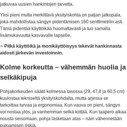
jatkuvaa uusien hankintojen tarvetta.
Yksi pieni mutta merkittävä yksityiskohta on patjan jatkopala,
joka mahdollistaa sängyn pidentämisen 160 senttimetriin asti.
Tämä pidentää käyttöikää huomattavasti ja tuo samalla
lisämukavuutta kasvavalle lapselle.
⭐
Pitkä käyttöikä ja monikäyttöisyys tekevät hankinnasta
aidosti järkevän investoinnin.
Kolme korkeutta – vähemmän huolia ja
selkäkipuja
Pohjakorkeuden säätö kolmessa tasossa (29, 47,8 ja 60,5 cm)
kuulostaa tekniseltä yksityiskohdalta, mutta arjessa se
tarkoittaa turvaa ja ergonomiaa. Kun vauva on pieni, sängyn
voi nostaa ylös, ja vanhemman selkä kiittää. Kun taapero alkaa
nousta seisomaan, pohja lasketaan alas – näin vähennetään
putoamisen riskiä.