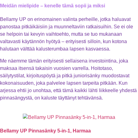
Meidän mielipide – kenelle tämä sopii ja miksi
Bellamy UP on erinomainen valinta perheille, jotka haluavat
panostaa pitkäikäisiin ja muunneltaviin ratkaisuihin. Se ei ole
se helpoin tai kevyin vaihtoehto, mutta se tuo mukanaan
valtavasti käytännön hyötyä – erityisesti silloin, kun kotona
halutaan välttää kalusterumbaa lapsen kasvaessa.
Me näemme tämän erityisesti sellaisena investointina, joka
maksaa itsensä takaisin vuosien varrella. Hoitotaso,
säilytystilat, kirjoituspöytä ja pitkä juniorisänky muodostavat
kokonaisuuden, joka palvelee lapsen tarpeita pitkään. Kun
arjessa ehtii jo unohtaa, että tämä kaikki lähti liikkeelle yhdestä
pinnasängystä, on kaluste täyttänyt tehtävänsä.
Bellamy UP Pinnasänky 5-in-1, Harmaa