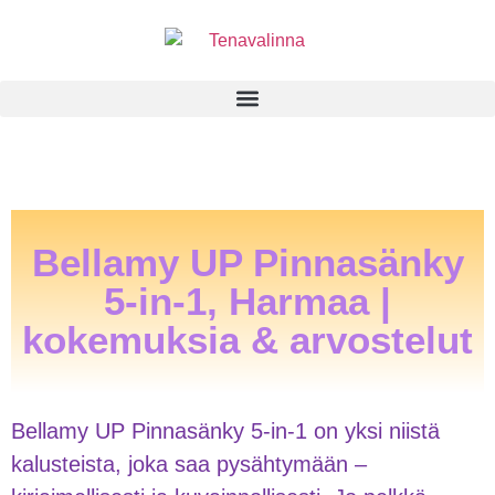
Bellamy UP Pinnasänky
5-in-1, Harmaa |
kokemuksia & arvostelut
Bellamy UP Pinnasänky 5-in-1 on yksi niistä
kalusteista, joka saa pysähtymään –