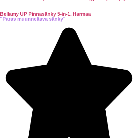
Bellamy UP Pinnasänky 5-in-1, Harmaa
"Paras muunneltava sänky"