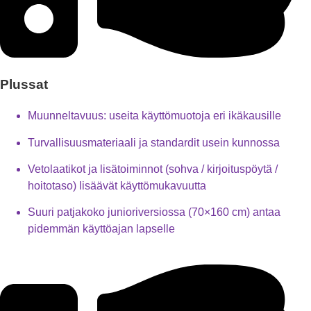
Plussat
Muunneltavuus: useita käyttömuotoja eri ikäkausille
Turvallisuusmateriaali ja standardit usein kunnossa
Vetolaatikot ja lisätoiminnot (sohva / kirjoituspöytä /
hoitotaso) lisäävät käyttömukavuutta
Suuri patjakoko junioriversiossa (70×160 cm) antaa
pidemmän käyttöajan lapselle