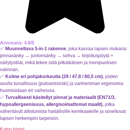
Arvosana: 4.6/5
✅
Muunneltava 5‑in‑1 rakenne
, joka kasvaa lapsen mukana:
pinnasänky → juniorisänky → sohva → kirjoituspöytä +
säilytystilat, mikä tekee siitä pitkäikäisen ja monipuolisen
valinnan.
✅
Kolme eri pohjakorkeutta (29 / 47,8 / 60,5 cm)
, joiden
avulla turvallisuus (putoamisriski) ja vanhemman ergonomia
huomioidaan eri vaiheissa.
✅
Turvallisesti käsitellyt pinnat ja materiaalit (EN71/3,
hypoallergeenisuus, allergisoimattomat maalit)
, jotka
vähentävät altistumista haitallisille kemikaaleille ja soveltuvat
lapsen herkempiin tarpeisiin.
Katso hinta!