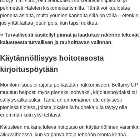
näkyy mm. siinä, että vetolaatikot sulkeutuvat hiljaisesti ja
pehmeästi Häfelen kiskomekanismilla. Tämä voi kuulostaa
pieneltä asialta, mutta yöunien kannalta sillä on väliä – etenkin,
jos yrität laittaa jotain pois, kun lapsi nukkuu.
⭐
Turvallisesti käsitellyt pinnat ja laadukas rakenne tekevät
kalusteesta turvallisen ja rauhoittavan valinnan.
Käytännöllisyys hoitotasosta
kirjoituspöytään
Monitoimisuus ei rajoitu pelkästään nukkumiseen. Bellamy UP
muuttuu helposti myös pieneksi sohvaksi, kirjoituspöydäksi tai
säilytysratkaisuksi. Tämä on erinomainen etu erityisesti
pienissä tiloissa, joissa jokaisella huonekalulla täytyy olla
enemmän kuin yksi tehtävä.
Kalusteen mukana tuleva hoitotaso on käytännöllinen varsinkin
alkuvaiheessa, kun vaipanvaihtoja tehdään monta kertaa