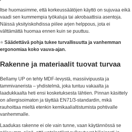
Itse huomasimme, että korkeussäätöjen käyttö on sujuvaa eikä
vaadi sen kummempia työkaluja tai akrobaattisia asentoja.
Näissä yksityiskohdissa piilee arjen helppous, jota ei
välttämättä huomaa ennen kuin se puuttuu.
⭐
Säädettävä pohja tukee turvallisuutta ja vanhemman
ergonomiaa koko vauva-ajan.
Rakenne ja materiaalit tuovat turvaa
Bellamy UP on tehty MDF-levystä, massiivipuusta ja
tammivanerista – yhdistelmä, joka tuntuu vakaalta ja
laadukkaalta heti ensi kosketuksesta lähtien. Pinnan käsittely
on allergisoimaton ja täyttää EN71/3-standardin, mikä
rauhoittaa mieltä etenkin kemikaalialtistumista pohtivalle
vanhemmalle.
Laadukas rakenne ei ole vain tunne, vaan käytännössä se