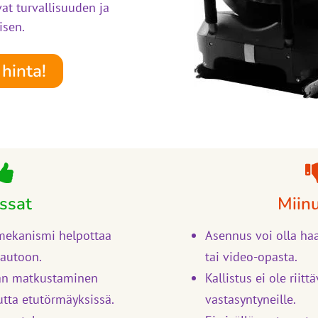
vat turvallisuuden ja
isen.
hinta!
ssat
Miin
mekanismi helpottaa
Asennus voi olla ha
 autoon.
tai video-opasta.
an matkustaminen
Kallistus ei ole riittä
utta etutörmäyksissä.
vastasyntyneille.