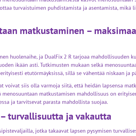
taa turvaistuimen puhdistamista ja asentamista, mikä l
taan matkustaminen – maksimaa
inen huolenaihe, ja DualFix 2 R tarjoaa mahdollisuuden kul
uoden ikään asti. Tutkimusten mukaan selkä menosuunt
erityisesti etutörmäyksissä, sillä se vähentää niskaan ja 
 voivat siis olla varmoja siitä, että heidän lapsensa m
lkä menosuuntaan matkustamisen mahdollisuus on erityisen 
essa ja tarvitsevat parasta mahdollista suojaa.
 – turvallisuutta ja vakautta
ipistevaljailla, jotka takaavat lapsen pysymisen turvallises