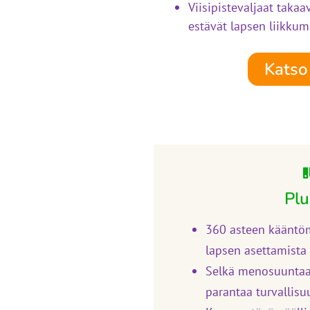
Viisipistevaljaat takaa
estävät lapsen liikkum
Katso 
Plu
360 asteen kääntö
lapsen asettamista
Selkä menosuunta
parantaa turvallisu