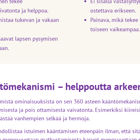
nen tekee
Ei sisällä vastasynt
ivatonta ja helppoa.
ostettava erikseen.
rmistaa tukevan ja vakaan
Painava, mikä tekee 
toiseen vaikeampaa.
akaavat lapsen pysymisen
laan.
tömekanismi – helppoutta arkee
mmistä ominaisuuksista on sen 360 asteen kääntömekanis
isesta ja pois ottamisesta vaivatonta. Esimerkiksi kiirei
ästää vanhempien selkää ja hermoja.
ollistaa istuimen kääntämisen eteenpäin ilman, että sitä 
kä menosuuntaan matkustamisesta kasvot menosuuntaan s