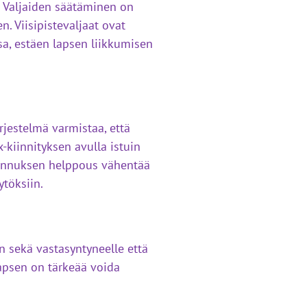
. Valjaiden säätäminen on
. Viisipistevaljaat ovat
sa, estäen lapsen liikkumisen
rjestelmä varmistaa, että
x-kiinnityksen avulla istuin
Asennuksen helppous vähentää
ytöksiin.
n sekä vastasyntyneelle että
lapsen on tärkeää voida