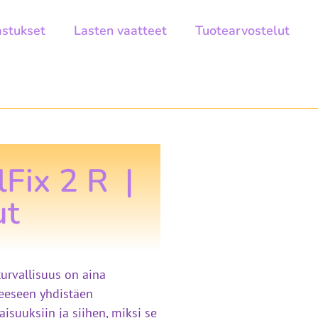
astukset
Lasten vaatteet
Tuotearvostelut
lFix 2 R |
ut
turvallisuus on aina
teeseen yhdistäen
suuksiin ja siihen, miksi se