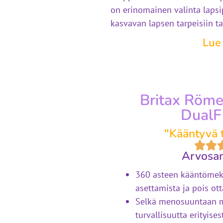
on erinomainen valinta lapsi
kasvavan lapsen tarpeisiin ta
Lue
Britax Römer
DualF
"Kääntyvä t
Arvosan
360 asteen kääntömek
asettamista ja pois ot
Selkä menosuuntaan 
turvallisuutta erityise