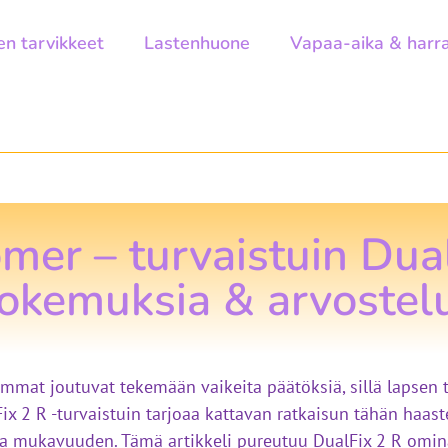
en tarvikkeet
Lastenhuone
Vapaa-aika & harr
mer – turvaistuin Dua
okemuksia & arvostel
emmat joutuvat tekemään vaikeita päätöksiä, sillä lapsen 
Fix 2 R -turvaistuin tarjoaa kattavan ratkaisun tähän haas
a mukavuuden. Tämä artikkeli pureutuu DualFix 2 R ominai