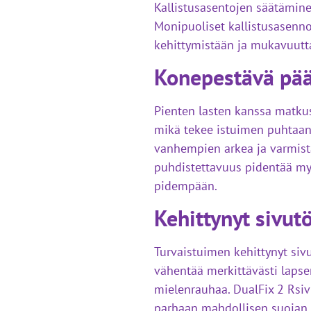
Kallistusasentojen säätämine
Monipuoliset kallistusasenno
kehittymistään ja mukavuutt
Konepestävä pää
Pienten lasten kanssa matkust
mikä tekee istuimen puhtaana
vanhempien arkea ja varmista
puhdistettavuus pidentää myö
pidempään.
Kehittynyt sivut
Turvaistuimen kehittynyt siv
vähentää merkittävästi lap
mielenrauhaa. DualFix 2 Rsi
parhaan mahdollisen suojan. 