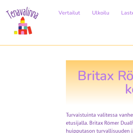
Vertailut
Ulkoilu
Last
Britax Rö
k
Turvaistuinta valitessa vanh
etusijalla. Britax Römer Dual
huipputason turvallisuuden j