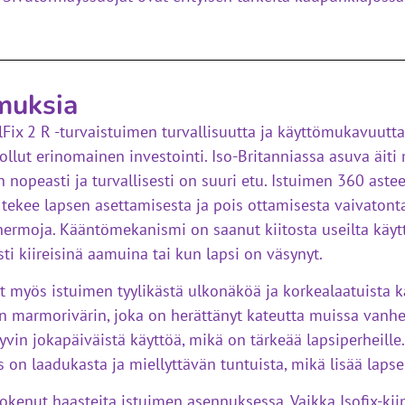
muksia
ix 2 R -turvaistuimen turvallisuutta ja käyttömukavuutta. 
 ollut erinomainen investointi. Iso-Britanniassa asuva äiti 
n nopeasti ja turvallisesti on suuri etu. Istuimen 360 as
se tekee lapsen asettamisesta ja pois ottamisesta vaivato
rmoja. Kääntömekanismi on saanut kiitosta useilta käyttäj
sti kiireisinä aamuina tai kun lapsi on väsynyt.
yös istuimen tyylikästä ulkonäköä ja korkealaatuista ka
en marmorivärin, joka on herättänyt kateutta muissa van
vin jokapäiväistä käyttöä, mikä on tärkeää lapsiperheille
gas on laadukasta ja miellyttävän tuntuista, mikä lisää la
kokenut haasteita istuimen asennuksessa. Vaikka Isofix-kii