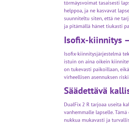
törmäysvoimat tasaisesti lap
helppoa, ja ne kasvavat laps
suunniteltu siten, että ne t
ja pitämällä hänet tiukasti pa
Isofix-kiinnitys
Isofix-kiinnitysjärjestelmä t
istuin on aina oikein kiinnite
on tukevasti paikoillaan, ei
virheellisen asennuksen riski
Säädettävä kalli
DualFix 2 R tarjoaa useita k
vanhemmalle lapselle. Tämä om
nukkua mukavasti ja turvallis