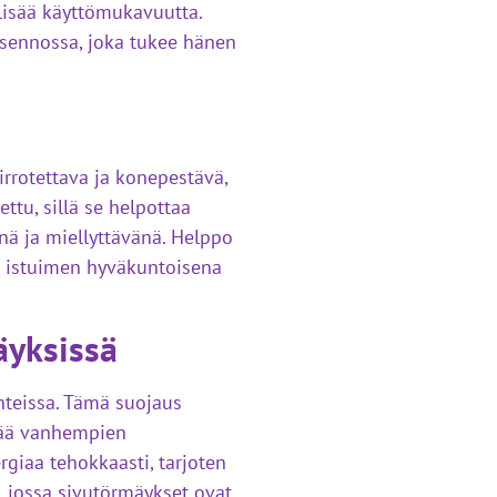
lisää käyttömukavuutta.
asennossa, joka tukee hänen
irrotettava ja konepestävä,
tu, sillä se helpottaa
nä ja miellyttävänä. Helppo
ä istuimen hyväkuntoisena
äyksissä
nteissa. Tämä suojaus
sää vanhempien
giaa tehokkaasti, tarjoten
, jossa sivutörmäykset ovat