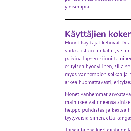
yleisempiä.
Käyttäjien koke
Monet käyttäjät kehuvat DualF
vaikka istuin on kallis, se on
päivinä lapsen kiinnittämine
erityisen hyödyllinen, sillä 
myös vanhempien selkää ja he
arkea huomattavasti, erityise
Monet vanhemmat arvostavat m
mainitsee valinneensa sinis
helppo puhdistaa ja kestää hy
tyytyväisiä siihen, että kan
Toisaalta osa käyttäjistä on 