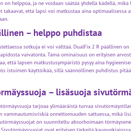
n on helppoa, ja ne voidaan säätää yhdellä kädellä, mikä 
t takaavat, että lapsi voi matkustaa aina optimaalisessa 
aan.
llinen – helppo puhdistaa
ettaessa sotkuja ei voi välttää. DualFix 2 R päällinen on 
pidosta vaivatonta. Tämä ominaisuus on erityisen arvostet
a, että lapsen matkustusympäristö pysyy aina hygieenise
s istuimen käyttöikää, sillä säännöllinen puhdistus pitä
örmäyssuoja – lisäsuoja sivutörm
utörmäyssuoja tarjoaa ylimääräistä turvaa sivutörmäystila
sen vammautumisriskiä onnettomuuden sattuessa, mikä li
vutörmäyssuojat on suunniteltu absorboimaan törmäysener
Sivutörmäyssuojat ovat erityisen tärkeitä kaupunkiajossa