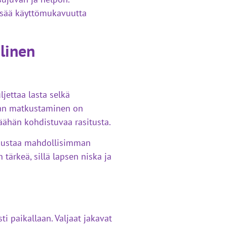
isää käyttömukavuutta
linen
jettaa lasta selkä
aan matkustaminen on
päähän kohdistuvaa rasitusta.
atkustaa mahdollisimman
tärkeä, sillä lapsen niska ja
ti paikallaan. Valjaat jakavat