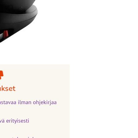
ukset
astavaa ilman ohjekirjaa
vä erityisesti