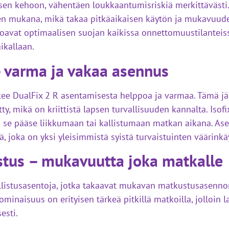
sen kehoon, vähentäen loukkaantumisriskiä merkittävästi
en mukana, mikä takaa pitkäaikaisen käytön ja mukavuuden
arjoavat optimaalisen suojan kaikissa onnettomuustilanteis
ikallaan.
 – varma ja vakaa asennus
ekee DualFix 2 R asentamisesta helppoa ja varmaa. Tämä jä
tty, mikä on kriittistä lapsen turvallisuuden kannalta. Isofi
kä se pääse liikkumaan tai kallistumaan matkan aikana. 
ä, joka on yksi yleisimmistä syistä turvaistuinten väärinkä
stus – mukavuutta joka matkalle
allistusasentoja, jotka takaavat mukavan matkustusasenno
inaisuus on erityisen tärkeä pitkillä matkoilla, jolloin 
esti.