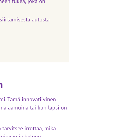
yneen tukea, joka on
siirtämisestä autosta
n
mi. Tämä innovatiivinen
sinä aamuina tai kun lapsi on
tarvitsee irrottaa, mikä
ujuvan ja helpon.