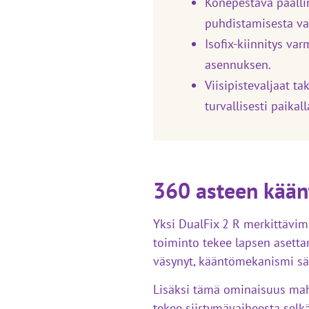
Konepestävä päälli
puhdistamisesta va
Isofix-kiinnitys va
asennuksen.
Viisipistevaljaat t
turvallisesti paikal
360 asteen kään
Yksi DualFix 2 R merkittävi
toiminto tekee lapsen asettam
väsynyt, kääntömekanismi sä
Lisäksi tämä ominaisuus mahd
tekee siirtymävaiheesta sel