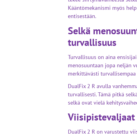
Kääntömekanismi myös helpot
entisestään.
Selkä menosuun
turvallisuus
Turvallisuus on aina ensisija
menosuuntaan jopa neljän v
merkittävästi turvallisempaa 
DualFix 2 R avulla vanhemmat
turvallisesti. Tämä pitkä se
selkä ovat vielä kehitysvaihe
Viisipistevaljaat
DualFix 2 R on varustettu viis