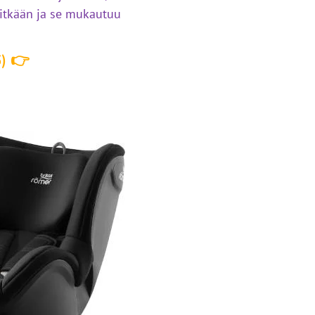
pitkään ja se mukautuu
) 👉