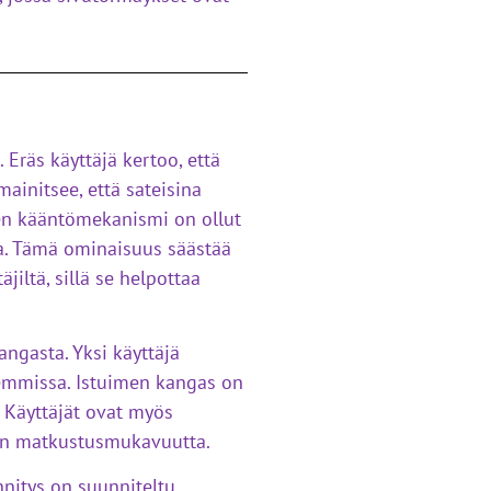
Eräs käyttäjä kertoo, että
mainitsee, että sateisina
teen kääntömekanismi on ollut
nta. Tämä ominaisuus säästää
iltä, sillä se helpottaa
ngasta. Yksi käyttäjä
hemmissa. Istuimen kangas on
. Käyttäjät ovat myös
psen matkustusmukavuutta.
nnitys on suunniteltu