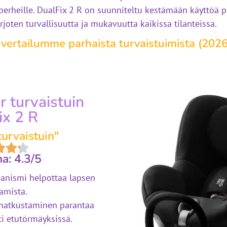
perheille. DualFix 2 R on suunniteltu kestämään käyttöä 
rjoten turvallisuutta ja mukavuutta kaikissa tilanteissa.
 vertailumme parhaista turvaistuimista (2026
 turvaistuin
ix 2 R
urvaistuin"
a: 4.3/5
anismi helpottaa lapsen
tamista.
matkustaminen parantaa
sti etutörmäyksissä.