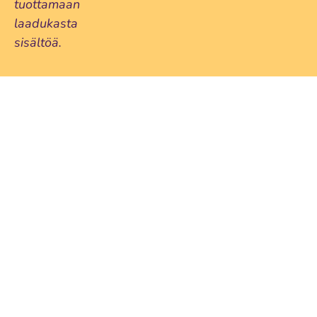
tuottamaan
laadukasta
sisältöä.