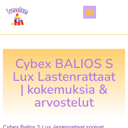
Vapaa-aika & harrastukset
Cybex BALIOS S
Lux Lastenrattaat
| kokemuksia &
arvostelut
Cybex Balios S Lux -lastenrattaat sopivat