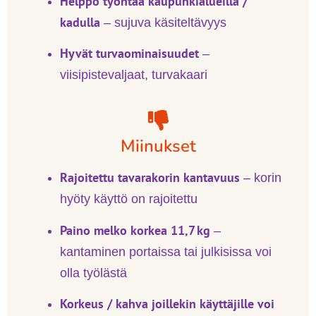
Helppo työntää kaupunkialueilla /
kadulla
– sujuva käsiteltävyys
Hyvät turvaominaisuudet
–
viisipistevaljaat, turvakaari
Miinukset
Rajoitettu tavarakorin kantavuus
– korin
hyöty käyttö on rajoitettu
Paino melko korkea 11,7 kg
–
kantaminen portaissa tai julkisissa voi
olla työlästä
Korkeus / kahva joillekin käyttäjille voi