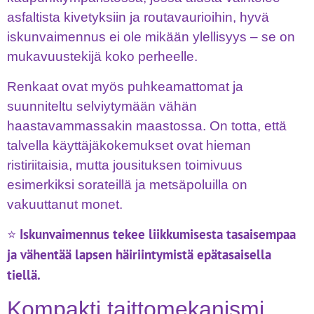
asfaltista kivetyksiin ja routavaurioihin, hyvä
iskunvaimennus ei ole mikään ylellisyys – se on
mukavuustekijä koko perheelle.
Renkaat ovat myös puhkeamattomat ja
suunniteltu selviytymään vähän
haastavammassakin maastossa. On totta, että
talvella käyttäjäkokemukset ovat hieman
ristiriitaisia, mutta jousituksen toimivuus
esimerkiksi sorateillä ja metsäpoluilla on
vakuuttanut monet.
Iskunvaimennus tekee liikkumisesta tasaisempaa
⭐
ja vähentää lapsen häiriintymistä epätasaisella
tiellä.
Kompakti taittomekanismi