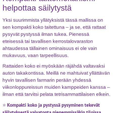
helpottaa säilytystä
Yksi suurimmista yllätyksistä tässä mallissa on
sen kompakti koko taitettuna – ja se, että rattaat
pysyvät pystyssä ilman tukea. Pienessä
eteisessä tai tavallisen kerrostalovaraston
ahtaudessa tällainen ominaisuus ei ole vain
mukavuus, vaan tarpeellisuus.
Rattaiden koko ei myöskään räjähdä valtavaksi
auton takakontissa. Meillä ne mahtuivat yllättävän
hyvin tavallisen farmarin perään yhdessä
viikonloppureissun muiden kamppeiden kanssa –
ilman että tarvitsi pelata tetrisammattilaisen elkein.
Kompakti koko ja pystyssä pysyminen tekevät
⭐
säilytyksestä vaivatonta pienemmissäkin tiloissa.