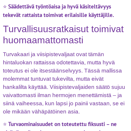
Säädettävä työntöaisa ja hyvä käsiteltävyys
⭐
tekevät rattaista toimivat erilaisille käyttäjille.
Turvallisuusratkaisut toimivat
huomaamattomasti
Turvakaari ja viisipistevaljaat ovat tämän
hintaluokan rattaissa odotettavia, mutta hyvä
toteutus ei ole itsestäänselvyys. Tässä mallissa
molemmat tuntuvat tukevilta, mutta eivät
hankalilta käyttää. Viisipistevaljaiden säätö sujuu
vaivattomasti ilman hermojen menettämistä – ja
siinä vaiheessa, kun lapsi jo painii vastaan, se ei
ole mikään vähäpätöinen asia.
Turvaominaisuudet on toteutettu fiksusti – ne
⭐