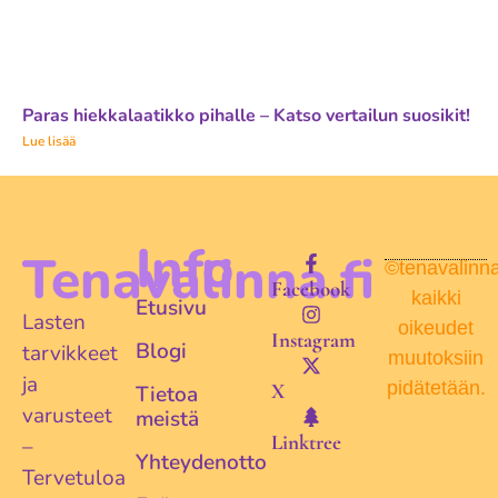
Paras hiekkalaatikko pihalle – Katso vertailun suosikit!
Lue lisää
Info
Tenavalinna.fi
©tenavalinna.
Facebook
kaikki
Etusivu
Lasten
oikeudet
Instagram
Blogi
tarvikkeet
muutoksiin
ja
pidätetään.
X
Tietoa
varusteet
meistä
Linktree
–
Yhteydenotto
Tervetuloa