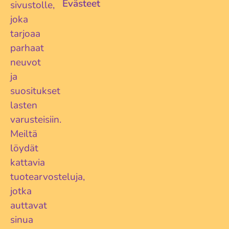
Evästeet
sivustolle,
joka
tarjoaa
parhaat
neuvot
ja
suositukset
lasten
varusteisiin.
Meiltä
löydät
kattavia
tuotearvosteluja,
jotka
auttavat
sinua