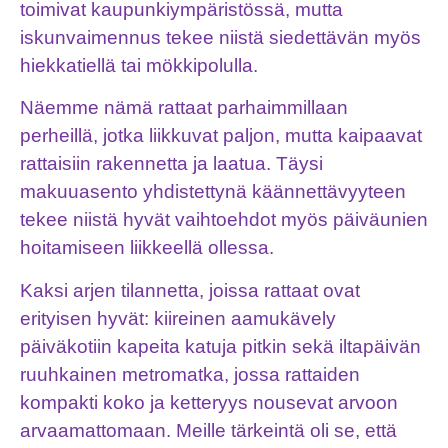
toimivat kaupunkiympäristössä, mutta
iskunvaimennus tekee niistä siedettävän myös
hiekkatiellä tai mökkipolulla.
Näemme nämä rattaat parhaimmillaan
perheillä, jotka liikkuvat paljon, mutta kaipaavat
rattaisiin rakennetta ja laatua. Täysi
makuuasento yhdistettynä käännettävyyteen
tekee niistä hyvät vaihtoehdot myös päiväunien
hoitamiseen liikkeellä ollessa.
Kaksi arjen tilannetta, joissa rattaat ovat
erityisen hyvät: kiireinen aamukävely
päiväkotiin kapeita katuja pitkin sekä iltapäivän
ruuhkainen metromatka, jossa rattaiden
kompakti koko ja ketteryys nousevat arvoon
arvaamattomaan. Meille tärkeintä oli se, että