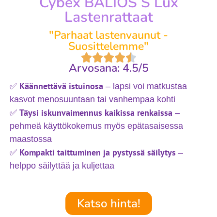
Cybex BALIOS S Lux
Lastenrattaat
"Parhaat lastenvaunut -
Suosittelemme"
Arvosana: 4.5/5
Käännettävä istuinosa
✅
– lapsi voi matkustaa
kasvot menosuuntaan tai vanhempaa kohti
Täysi iskunvaimennus kaikissa renkaissa
✅
–
pehmeä käyttökokemus myös epätasaisessa
maastossa
Kompakti taittuminen ja pystyssä säilytys
✅
–
helppo säilyttää ja kuljettaa
Katso hinta!