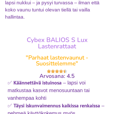
lapsi nukkui – ja pysyi turvassa – ilman että
koko vaunu tuntui olevan tiellä tai vailla
hallintaa.
Cybex BALIOS S Lux
Lastenrattaat
"Parhaat lastenvaunut -
Suosittelemme"
Arvosana: 4.5
Käännettävä istuinosa
✅
– lapsi voi
matkustaa kasvot menosuuntaan tai
vanhempaa kohti
Täysi iskunvaimennus kaikissa renkaissa
✅
–
pehmeä käyttökokemus myös