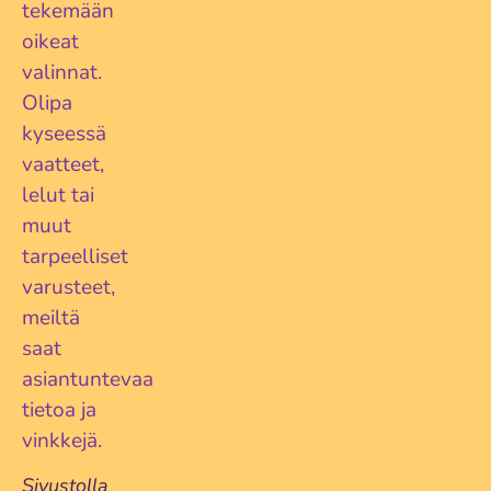
tekemään
oikeat
valinnat.
Olipa
kyseessä
vaatteet,
lelut tai
muut
tarpeelliset
varusteet,
meiltä
saat
asiantuntevaa
tietoa ja
vinkkejä.
Sivustolla