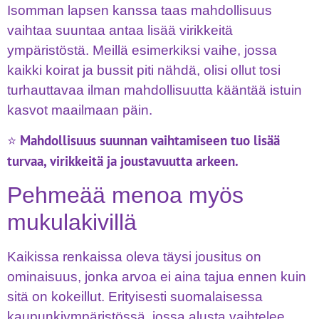
Isomman lapsen kanssa taas mahdollisuus
vaihtaa suuntaa antaa lisää virikkeitä
ympäristöstä. Meillä esimerkiksi vaihe, jossa
kaikki koirat ja bussit piti nähdä, olisi ollut tosi
turhauttavaa ilman mahdollisuutta kääntää istuin
kasvot maailmaan päin.
Mahdollisuus suunnan vaihtamiseen tuo lisää
⭐
turvaa, virikkeitä ja joustavuutta arkeen.
Pehmeää menoa myös
mukulakivillä
Kaikissa renkaissa oleva täysi jousitus on
ominaisuus, jonka arvoa ei aina tajua ennen kuin
sitä on kokeillut. Erityisesti suomalaisessa
kaupunkiympäristössä, jossa alusta vaihtelee