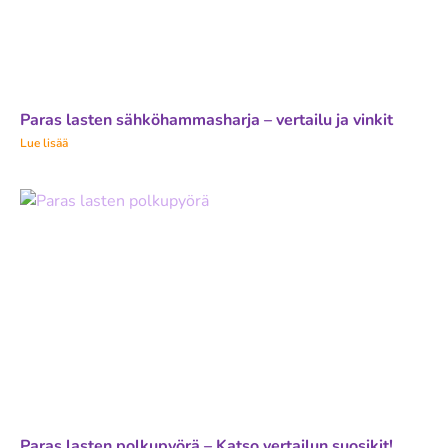
Paras lasten sähköhammasharja – vertailu ja vinkit
Lue lisää
Paras lasten polkupyörä – Katso vertailun suosikit!