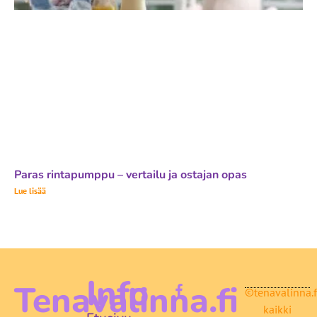
Paras rintapumppu – vertailu ja ostajan opas
Lue lisää
Info
Tenavalinna.fi
©tenavalinna.f
kaikki