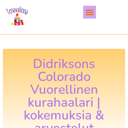
Vapaa-aika & harrastukset
Didriksons
Colorado
Vuorellinen
kurahaalari |
kokemuksia &