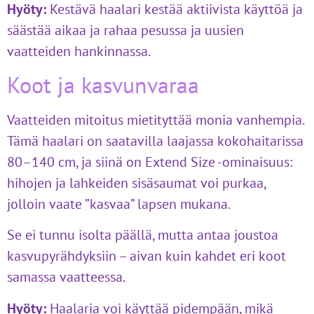
Hyöty:
Kestävä haalari kestää aktiivista käyttöä ja
säästää aikaa ja rahaa pesussa ja uusien
vaatteiden hankinnassa.
Koot ja kasvunvaraa
Vaatteiden mitoitus mietityttää monia vanhempia.
Tämä haalari on saatavilla laajassa kokohaitarissa
80–140 cm, ja siinä on Extend Size -ominaisuus:
hihojen ja lahkeiden sisäsaumat voi purkaa,
jolloin vaate ”kasvaa” lapsen mukana.
Se ei tunnu isolta päällä, mutta antaa joustoa
kasvupyrähdyksiin – aivan kuin kahdet eri koot
samassa vaatteessa.
Hyöty:
Haalaria voi käyttää pidempään, mikä