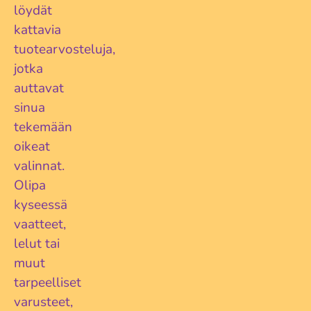
löydät
kattavia
tuotearvosteluja,
jotka
auttavat
sinua
tekemään
oikeat
valinnat.
Olipa
kyseessä
vaatteet,
lelut tai
muut
tarpeelliset
varusteet,