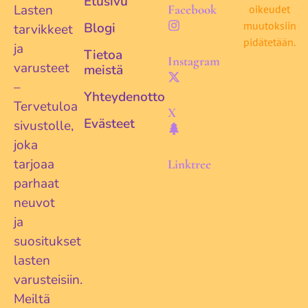
Etusivu
Lasten
Facebook
oikeudet
muutoksiin
Blogi
tarvikkeet
pidätetään.
ja
Tietoa
Instagram
varusteet
meistä
–
Yhteydenotto
Tervetuloa
X
Evästeet
sivustolle,
joka
tarjoaa
Linktree
parhaat
neuvot
ja
suositukset
lasten
varusteisiin.
Meiltä