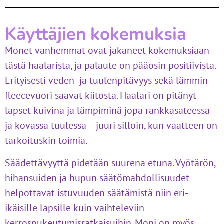
Käyttäjien kokemuksia
Monet vanhemmat ovat jakaneet kokemuksiaan
tästä haalarista, ja palaute on pääosin positiivista.
Erityisesti veden- ja tuulenpitävyys sekä lämmin
fleecevuori saavat kiitosta. Haalari on pitänyt
lapset kuivina ja lämpiminä jopa rankkasateessa
ja kovassa tuulessa – juuri silloin, kun vaatteen on
tarkoituskin toimia.
Säädettävyyttä pidetään suurena etuna. Vyötärön,
hihansuiden ja hupun säätömahdollisuudet
helpottavat istuvuuden säätämistä niin eri-
ikäisille lapsille kuin vaihteleviin
kerrospukeutumisratkaisuihin. Moni on myös