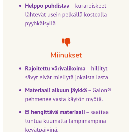
Helppo puhdistaa
– kuraroiskeet
lähtevät usein pelkällä kostealla
pyyhkäisyllä
Miinukset
Rajoitettu värivalikoima
– hillityt
sävyt eivät miellytä jokaista lasta.
Materiaali alkuun jäykkä
– Galon®
pehmenee vasta käytön myötä.
Ei hengittävä materiaali
– saattaa
tuntua kuumalta lämpimämpinä
kevätpäivinä.