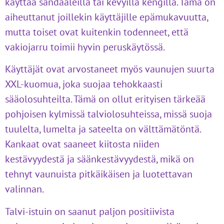
käyttää sandaaleilla tai kevyillä kengillä. Tämä on
aiheuttanut joillekin käyttäjille epämukavuutta,
mutta toiset ovat kuitenkin todenneet, että
vakiojarru toimii hyvin peruskäytössä.
Käyttäjät ovat arvostaneet myös vaunujen suurta
XXL-kuomua, joka suojaa tehokkaasti
sääolosuhteilta. Tämä on ollut erityisen tärkeää
pohjoisen kylmissä talviolosuhteissa, missä suoja
tuulelta, lumelta ja sateelta on välttämätöntä.
Kankaat ovat saaneet kiitosta niiden
kestävyydestä ja säänkestävyydestä, mikä on
tehnyt vaunuista pitkäikäisen ja luotettavan
valinnan.
Talvi-istuin on saanut paljon positiivista