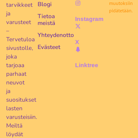
muutoksiin
Blogi
tarvikkeet
pidätetään.
ja
Tietoa
Instagram
varusteet
meistä
–
Yhteydenotto
Tervetuloa
X
Evästeet
sivustolle,
joka
tarjoaa
Linktree
parhaat
neuvot
ja
suositukset
lasten
varusteisiin.
Meiltä
löydät