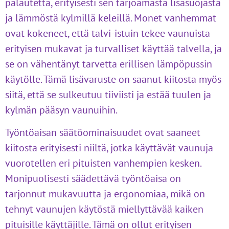
palautetta, erityisesti sen tarjoamasta lisäsuojasta
ja lämmöstä kylmillä keleillä. Monet vanhemmat
ovat kokeneet, että talvi-istuin tekee vaunuista
erityisen mukavat ja turvalliset käyttää talvella, ja
se on vähentänyt tarvetta erillisen lämpöpussin
käytölle. Tämä lisävaruste on saanut kiitosta myös
siitä, että se sulkeutuu tiiviisti ja estää tuulen ja
kylmän pääsyn vaunuihin.
Työntöaisan säätöominaisuudet ovat saaneet
kiitosta erityisesti niiltä, jotka käyttävät vaunuja
vuorotellen eri pituisten vanhempien kesken.
Monipuolisesti säädettävä työntöaisa on
tarjonnut mukavuutta ja ergonomiaa, mikä on
tehnyt vaunujen käytöstä miellyttävää kaiken
pituisille käyttäjille. Tämä on ollut erityisen