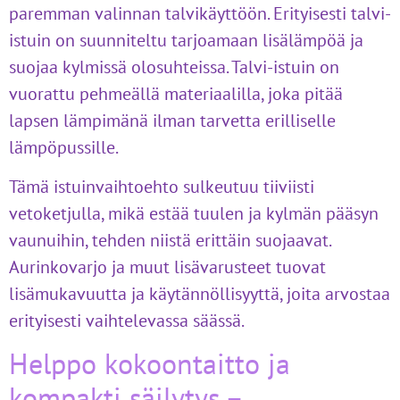
paremman valinnan talvikäyttöön. Erityisesti talvi-
istuin on suunniteltu tarjoamaan lisälämpöä ja
suojaa kylmissä olosuhteissa. Talvi-istuin on
vuorattu pehmeällä materiaalilla, joka pitää
lapsen lämpimänä ilman tarvetta erilliselle
lämpöpussille.
Tämä istuinvaihtoehto sulkeutuu tiiviisti
vetoketjulla, mikä estää tuulen ja kylmän pääsyn
vaunuihin, tehden niistä erittäin suojaavat.
Aurinkovarjo ja muut lisävarusteet tuovat
lisämukavuutta ja käytännöllisyyttä, joita arvostaa
erityisesti vaihtelevassa säässä.
Helppo kokoontaitto ja
kompakti säilytys –