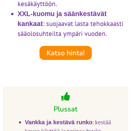
kesäkäyttöön.
XXL-kuomu ja säänkestävät
: suojaavat lasta tehokkaasti
kankaat
sääolosuhteilta ympäri vuoden.
Katso hinta!
Plussat
: kestää
Vankka ja kestävä runko