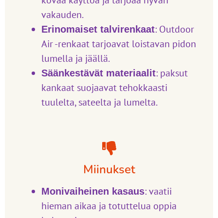
kovaa käyttöä ja tarjoaa hyvän
vakauden.
: Outdoor
Erinomaiset talvirenkaat
Air -renkaat tarjoavat loistavan pidon
lumella ja jäällä.
: paksut
Säänkestävät materiaalit
kankaat suojaavat tehokkaasti
tuulelta, sateelta ja lumelta.
Miinukset
: vaatii
Monivaiheinen kasaus
hieman aikaa ja totuttelua oppia