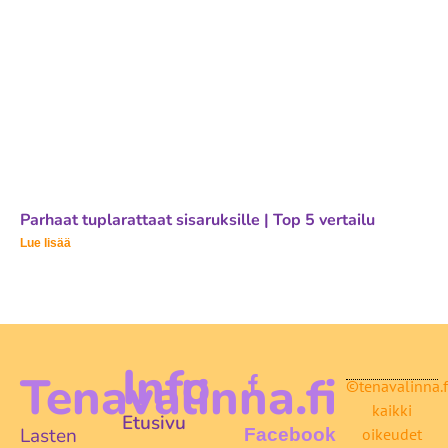
Parhaat tuplarattaat sisaruksille | Top 5 vertailu
Lue lisää
Info
Tenavalinna.fi
©tenavalinna.f
kaikki
Etusivu
Lasten
Facebook
oikeudet