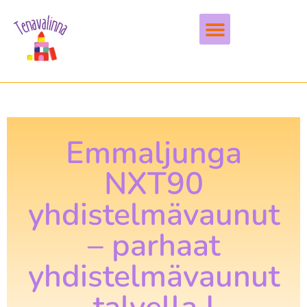
Vapaa-aika & harrastukset
Emmaljunga
NXT90
yhdistelmävaunut
– parhaat
yhdistelmävaunut