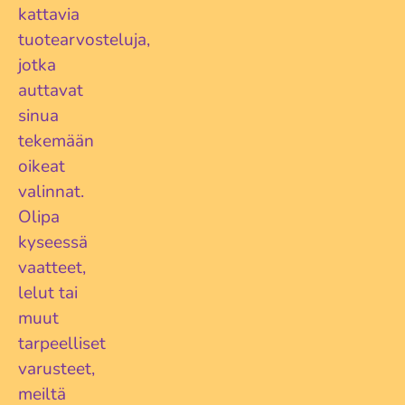
kattavia
tuotearvosteluja,
jotka
auttavat
sinua
tekemään
oikeat
valinnat.
Olipa
kyseessä
vaatteet,
lelut tai
muut
tarpeelliset
varusteet,
meiltä