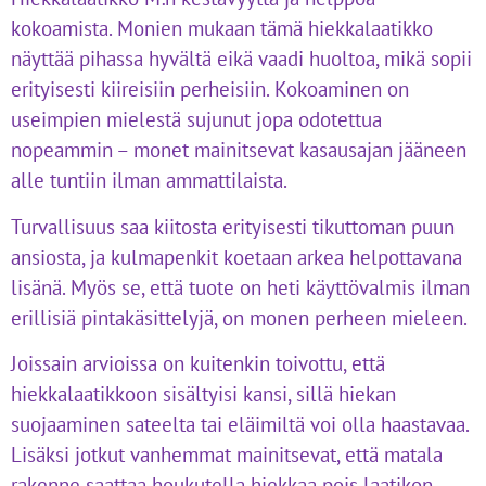
kokoamista. Monien mukaan tämä hiekkalaatikko
näyttää pihassa hyvältä eikä vaadi huoltoa, mikä sopii
erityisesti kiireisiin perheisiin. Kokoaminen on
useimpien mielestä sujunut jopa odotettua
nopeammin – monet mainitsevat kasausajan jääneen
alle tuntiin ilman ammattilaista.
Turvallisuus saa kiitosta erityisesti tikuttoman puun
ansiosta, ja kulmapenkit koetaan arkea helpottavana
lisänä. Myös se, että tuote on heti käyttövalmis ilman
erillisiä pintakäsittelyjä, on monen perheen mieleen.
Joissain arvioissa on kuitenkin toivottu, että
hiekkalaatikkoon sisältyisi kansi, sillä hiekan
suojaaminen sateelta tai eläimiltä voi olla haastavaa.
Lisäksi jotkut vanhemmat mainitsevat, että matala
rakenne saattaa houkutella hiekkaa pois laatikon