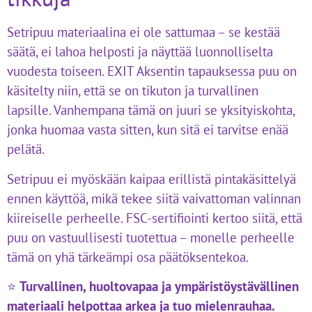
Setripuu materiaalina ei ole sattumaa – se kestää
säätä, ei lahoa helposti ja näyttää luonnolliselta
vuodesta toiseen. EXIT Aksentin tapauksessa puu on
käsitelty niin, että se on tikuton ja turvallinen
lapsille. Vanhempana tämä on juuri se yksityiskohta,
jonka huomaa vasta sitten, kun sitä ei tarvitse enää
pelätä.
Setripuu ei myöskään kaipaa erillistä pintakäsittelyä
ennen käyttöä, mikä tekee siitä vaivattoman valinnan
kiireiselle perheelle. FSC-sertifiointi kertoo siitä, että
puu on vastuullisesti tuotettua – monelle perheelle
tämä on yhä tärkeämpi osa päätöksentekoa.
⭐
Turvallinen, huoltovapaa ja ympäristöystävällinen
materiaali helpottaa arkea ja tuo mielenrauhaa.