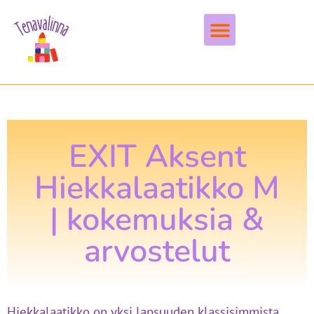
Vapaa-aika & harrastukset
EXIT Aksent
Hiekkalaatikko M
| kokemuksia &
arvostelut
Hiekkalaatikko on yksi lapsuuden klassisimmista