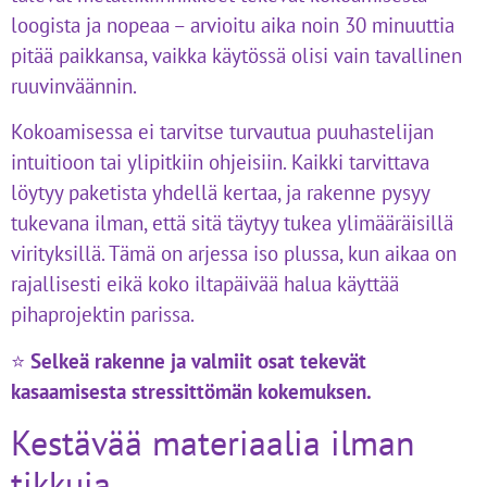
loogista ja nopeaa – arvioitu aika noin 30 minuuttia
pitää paikkansa, vaikka käytössä olisi vain tavallinen
ruuvinväännin.
Kokoamisessa ei tarvitse turvautua puuhastelijan
intuitioon tai ylipitkiin ohjeisiin. Kaikki tarvittava
löytyy paketista yhdellä kertaa, ja rakenne pysyy
tukevana ilman, että sitä täytyy tukea ylimääräisillä
virityksillä. Tämä on arjessa iso plussa, kun aikaa on
rajallisesti eikä koko iltapäivää halua käyttää
pihaprojektin parissa.
⭐
Selkeä rakenne ja valmiit osat tekevät
kasaamisesta stressittömän kokemuksen.
Kestävää materiaalia ilman
tikkuja