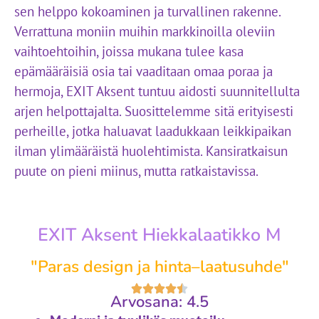
sen helppo kokoaminen ja turvallinen rakenne.
Verrattuna moniin muihin markkinoilla oleviin
vaihtoehtoihin, joissa mukana tulee kasa
epämääräisiä osia tai vaaditaan omaa poraa ja
hermoja, EXIT Aksent tuntuu aidosti suunnitellulta
arjen helpottajalta. Suosittelemme sitä erityisesti
perheille, jotka haluavat laadukkaan leikkipaikan
ilman ylimääräistä huolehtimista. Kansiratkaisun
puute on pieni miinus, mutta ratkaistavissa.
EXIT Aksent Hiekkalaatikko M
"Paras design ja hinta–laatusuhde"
Arvosana: 4.5