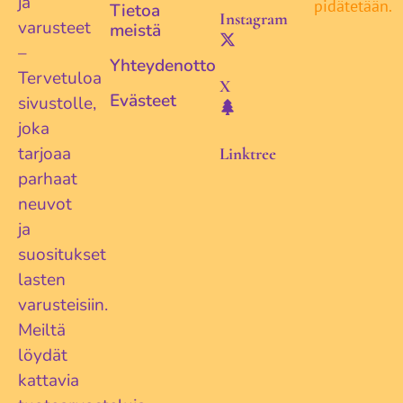
ja
pidätetään.
Tietoa
Instagram
varusteet
meistä
–
Yhteydenotto
Tervetuloa
X
Evästeet
sivustolle,
joka
tarjoaa
Linktree
parhaat
neuvot
ja
suositukset
lasten
varusteisiin.
Meiltä
löydät
kattavia