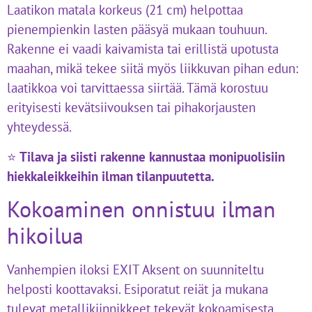
Laatikon matala korkeus (21 cm) helpottaa
pienempienkin lasten pääsyä mukaan touhuun.
Rakenne ei vaadi kaivamista tai erillistä upotusta
maahan, mikä tekee siitä myös liikkuvan pihan edun:
laatikkoa voi tarvittaessa siirtää. Tämä korostuu
erityisesti kevätsiivouksen tai pihakorjausten
yhteydessä.
⭐
Tilava ja siisti rakenne kannustaa monipuolisiin
hiekkaleikkeihin ilman tilanpuutetta.
Kokoaminen onnistuu ilman
hikoilua
Vanhempien iloksi EXIT Aksent on suunniteltu
helposti koottavaksi. Esiporatut reiät ja mukana
tulevat metallikiinnikkeet tekevät kokoamisesta