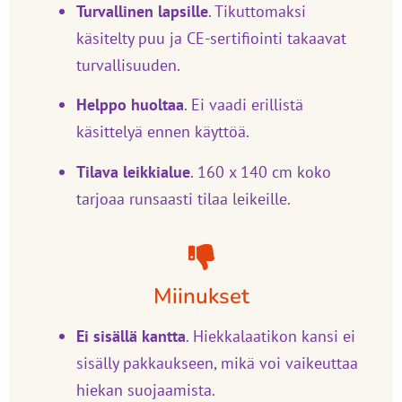
Turvallinen lapsille
.
Tikuttomaksi
käsitelty puu ja CE-sertifiointi takaavat
turvallisuuden.
Helppo huoltaa
.
Ei vaadi erillistä
käsittelyä ennen käyttöä.
Tilava leikkialue
.
160 x 140 cm koko
tarjoaa runsaasti tilaa leikeille.
Miinukset
Ei sisällä kantta
.
Hiekkalaatikon kansi ei
sisälly pakkaukseen, mikä voi vaikeuttaa
hiekan suojaamista.