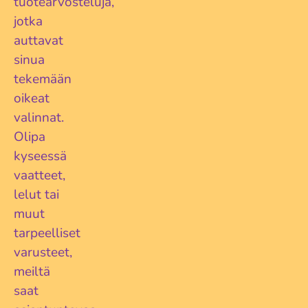
tuotearvosteluja,
jotka
auttavat
sinua
tekemään
oikeat
valinnat.
Olipa
kyseessä
vaatteet,
lelut tai
muut
tarpeelliset
varusteet,
meiltä
saat