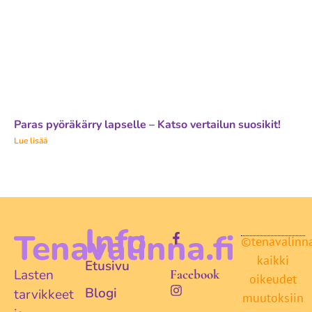
Paras pyöräkärry lapselle – Katso vertailun suosikit!
Lue lisää
Info
Tenavalinna.fi
©tenavalinna.
kaikki
Etusivu
Lasten
Facebook
oikeudet
Blogi
tarvikkeet
muutoksiin