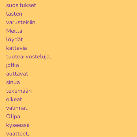
suositukset
lasten
varusteisiin.
Meiltä
löydät
kattavia
tuotearvosteluja,
jotka
auttavat
sinua
tekemään
oikeat
valinnat.
Olipa
kyseessä
vaatteet,