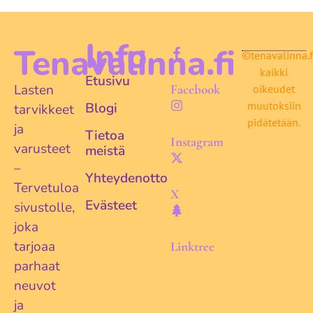
Info
Tenavalinna.fi
©tenavalinna.f
kaikki
Etusivu
Lasten
Facebook
oikeudet
muutoksiin
Blogi
tarvikkeet
pidätetään.
ja
Tietoa
Instagram
varusteet
meistä
–
Yhteydenotto
Tervetuloa
X
Evästeet
sivustolle,
joka
tarjoaa
Linktree
parhaat
neuvot
ja