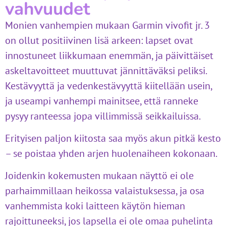
vahvuudet
Monien vanhempien mukaan Garmin vivofit jr. 3
on ollut positiivinen lisä arkeen: lapset ovat
innostuneet liikkumaan enemmän, ja päivittäiset
askeltavoitteet muuttuvat jännittäväksi peliksi.
Kestävyyttä ja vedenkestävyyttä kiitellään usein,
ja useampi vanhempi mainitsee, että ranneke
pysyy ranteessa jopa villimmissä seikkailuissa.
Erityisen paljon kiitosta saa myös akun pitkä kesto
– se poistaa yhden arjen huolenaiheen kokonaan.
Joidenkin kokemusten mukaan näyttö ei ole
parhaimmillaan heikossa valaistuksessa, ja osa
vanhemmista koki laitteen käytön hieman
rajoittuneeksi, jos lapsella ei ole omaa puhelinta