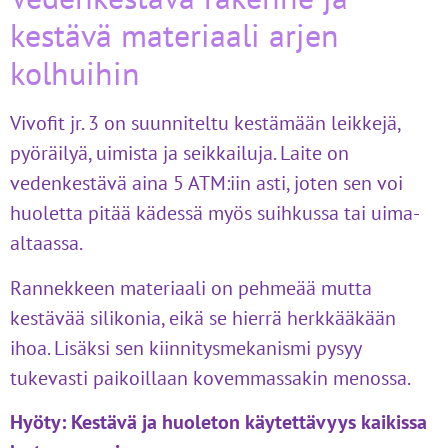
kestävä materiaali arjen
kolhuihin
Vivofit jr. 3 on suunniteltu kestämään leikkejä,
pyöräilyä, uimista ja seikkailuja. Laite on
vedenkestävä aina 5 ATM:iin asti, joten sen voi
huoletta pitää kädessä myös suihkussa tai uima-
altaassa.
Rannekkeen materiaali on pehmeää mutta
kestävää silikonia, eikä se hierrä herkkääkään
ihoa. Lisäksi sen kiinnitysmekanismi pysyy
tukevasti paikoillaan kovemmassakin menossa.
Hyöty:
Kestävä ja huoleton käytettävyys kaikissa