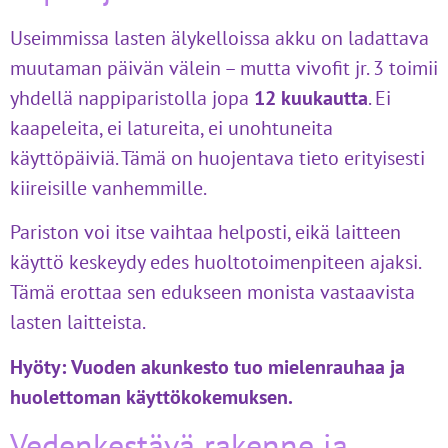
Useimmissa lasten älykelloissa akku on ladattava
muutaman päivän välein – mutta vivofit jr. 3 toimii
yhdellä nappiparistolla jopa
12 kuukautta
. Ei
kaapeleita, ei latureita, ei unohtuneita
käyttöpäiviä. Tämä on huojentava tieto erityisesti
kiireisille vanhemmille.
Pariston voi itse vaihtaa helposti, eikä laitteen
käyttö keskeydy edes huoltotoimenpiteen ajaksi.
Tämä erottaa sen edukseen monista vastaavista
lasten laitteista.
Hyöty:
Vuoden akunkesto tuo mielenrauhaa ja
huolettoman käyttökokemuksen.
Vedenkestävä rakenne ja