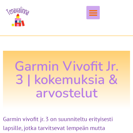
Vapaa-aika & harrastukset
Garmin Vivofit Jr.
3 | kokemuksia &
arvostelut
Garmin vivofit jr. 3 on suunniteltu erityisesti
lapsille, jotka tarvitsevat lempeän mutta