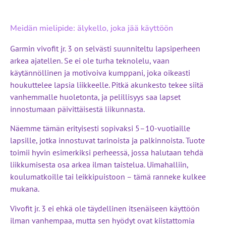
Meidän mielipide: älykello, joka jää käyttöön
Garmin vivofit jr. 3 on selvästi suunniteltu lapsiperheen
arkea ajatellen. Se ei ole turha teknolelu, vaan
käytännöllinen ja motivoiva kumppani, joka oikeasti
houkuttelee lapsia liikkeelle. Pitkä akunkesto tekee siitä
vanhemmalle huoletonta, ja pelillisyys saa lapset
innostumaan päivittäisestä liikunnasta.
Näemme tämän erityisesti sopivaksi 5–10-vuotiaille
lapsille, jotka innostuvat tarinoista ja palkinnoista. Tuote
toimii hyvin esimerkiksi perheessä, jossa halutaan tehdä
liikkumisesta osa arkea ilman taistelua. Uimahalliin,
koulumatkoille tai leikkipuistoon – tämä ranneke kulkee
mukana.
Vivofit jr. 3 ei ehkä ole täydellinen itsenäiseen käyttöön
ilman vanhempaa, mutta sen hyödyt ovat kiistattomia