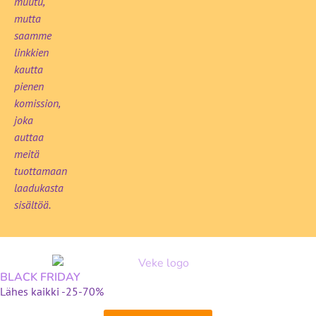
muutu,
mutta
saamme
linkkien
kautta
pienen
komission,
joka
auttaa
meitä
tuottamaan
laadukasta
sisältöä.
BLACK FRIDAY
Lähes kaikki -25-70%