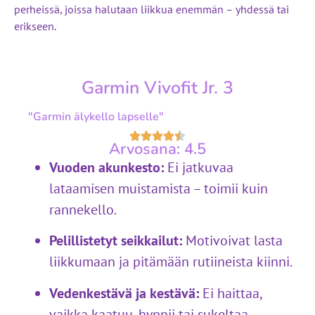
perheissä, joissa halutaan liikkua enemmän – yhdessä tai
erikseen.
Garmin Vivofit Jr. 3
"Garmin älykello lapselle"
Arvosana: 4.5
Vuoden akunkesto:
Ei jatkuvaa
lataamisen muistamista – toimii kuin
rannekello.
Pelillistetyt seikkailut:
Motivoivat lasta
liikkumaan ja pitämään rutiineista kiinni.
Vedenkestävä ja kestävä:
Ei haittaa,
vaikka kaatuu, hyppii tai sukeltaa.