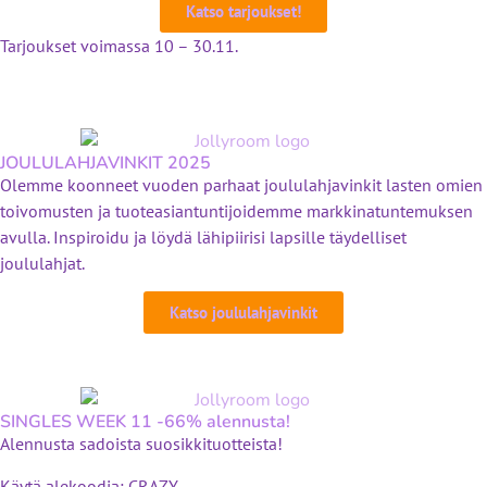
Katso tarjoukset!
Tarjoukset voimassa 10 – 30.11.
JOULULAHJAVINKIT 2025
Olemme koonneet vuoden parhaat joululahjavinkit lasten omien
toivomusten ja tuoteasiantuntijoidemme markkinatuntemuksen
avulla. Inspiroidu ja löydä lähipiirisi lapsille täydelliset
joululahjat.
Katso joululahjavinkit
SINGLES WEEK 11 -66% alennusta!
Alennusta sadoista suosikkituotteista!
Käytä alekoodia: CRAZY