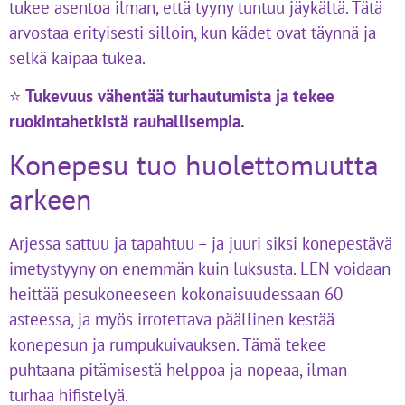
tukee asentoa ilman, että tyyny tuntuu jäykältä. Tätä
arvostaa erityisesti silloin, kun kädet ovat täynnä ja
selkä kaipaa tukea.
⭐
Tukevuus vähentää turhautumista ja tekee
ruokintahetkistä rauhallisempia.
Konepesu tuo huolettomuutta
arkeen
Arjessa sattuu ja tapahtuu – ja juuri siksi konepestävä
imetystyyny on enemmän kuin luksusta. LEN voidaan
heittää pesukoneeseen kokonaisuudessaan 60
asteessa, ja myös irrotettava päällinen kestää
konepesun ja rumpukuivauksen. Tämä tekee
puhtaana pitämisestä helppoa ja nopeaa, ilman
turhaa hifistelyä.