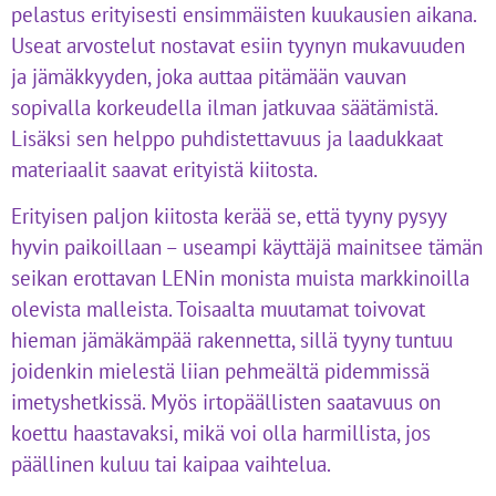
pelastus erityisesti ensimmäisten kuukausien aikana.
Useat arvostelut nostavat esiin tyynyn mukavuuden
ja jämäkkyyden, joka auttaa pitämään vauvan
sopivalla korkeudella ilman jatkuvaa säätämistä.
Lisäksi sen helppo puhdistettavuus ja laadukkaat
materiaalit saavat erityistä kiitosta.
Erityisen paljon kiitosta kerää se, että tyyny pysyy
hyvin paikoillaan – useampi käyttäjä mainitsee tämän
seikan erottavan LENin monista muista markkinoilla
olevista malleista. Toisaalta muutamat toivovat
hieman jämäkämpää rakennetta, sillä tyyny tuntuu
joidenkin mielestä liian pehmeältä pidemmissä
imetyshetkissä. Myös irtopäällisten saatavuus on
koettu haastavaksi, mikä voi olla harmillista, jos
päällinen kuluu tai kaipaa vaihtelua.