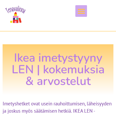
Vapaa-aika & harrastukset
Ikea imetystyyny
LEN | kokemuksia
& arvostelut
Imetyshetket ovat usein rauhoittumisen, läheisyyden
ja joskus myös säätämisen hetkiä. IKEA LEN -