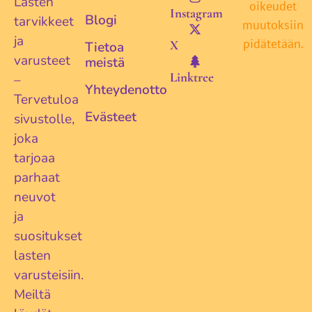
Lasten
oikeudet
Instagram
Blogi
tarvikkeet
muutoksiin
ja
pidätetään.
X
Tietoa
varusteet
meistä
Linktree
–
Yhteydenotto
Tervetuloa
Evästeet
sivustolle,
joka
tarjoaa
parhaat
neuvot
ja
suositukset
lasten
varusteisiin.
Meiltä