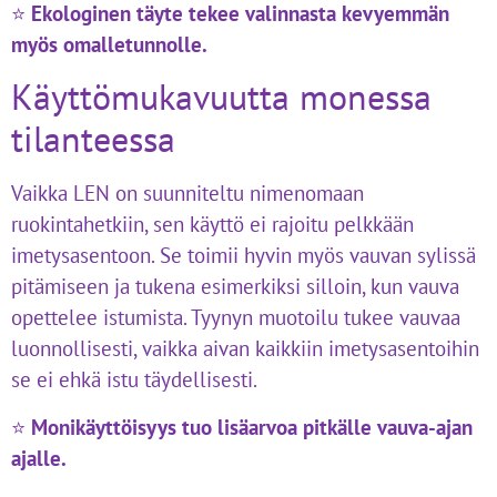
⭐
Ekologinen täyte tekee valinnasta kevyemmän
myös omalletunnolle.
Käyttömukavuutta monessa
tilanteessa
Vaikka LEN on suunniteltu nimenomaan
ruokintahetkiin, sen käyttö ei rajoitu pelkkään
imetysasentoon. Se toimii hyvin myös vauvan sylissä
pitämiseen ja tukena esimerkiksi silloin, kun vauva
opettelee istumista. Tyynyn muotoilu tukee vauvaa
luonnollisesti, vaikka aivan kaikkiin imetysasentoihin
se ei ehkä istu täydellisesti.
⭐
Monikäyttöisyys tuo lisäarvoa pitkälle vauva-ajan
ajalle.