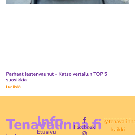
Parhaat lastenvaunut – Katso vertailun TOP 5
suosikkia
Lue lisää
Info
Tenavalinna.fi
©tenavalinna.
Facebook
kaikki
Etusivu