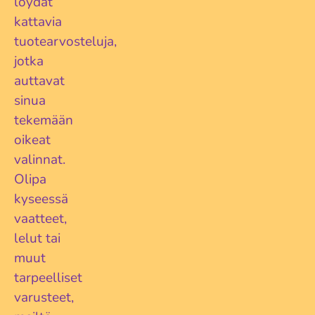
löydät
kattavia
tuotearvosteluja,
jotka
auttavat
sinua
tekemään
oikeat
valinnat.
Olipa
kyseessä
vaatteet,
lelut tai
muut
tarpeelliset
varusteet,