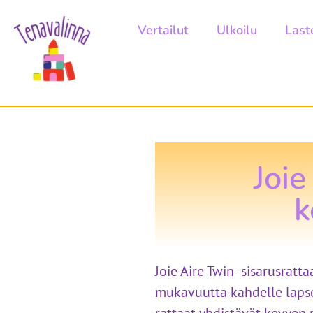
Vertailut
Ulkoilu
Last
Joie
k
Joie Aire Twin -sisarusratt
mukavuutta kahdelle lapsel