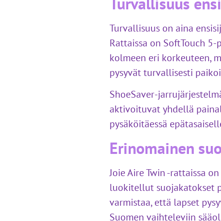
Turvallisuus ens
Turvallisuus on aina ensisi
Rattaissa on SoftTouch 5-pi
kolmeen eri korkeuteen, mi
pysyvät turvallisesti paikoi
ShoeSaver-jarrujärjestelm
aktivoituvat yhdellä painal
pysäköitäessä epätasaiselle
Erinomainen suo
Joie Aire Twin -rattaissa o
luokitellut suojakatokset p
varmistaa, että lapset pysy
Suomen vaihteleviin sääolo