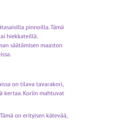
tasaisilla pinnoilla. Tämä
i hiekkateillä.
oman säätämisen maaston
issa.
issa on tilava tavarakori,
ä kertaa. Koriin mahtuvat
 Tämä on erityisen kätevää,