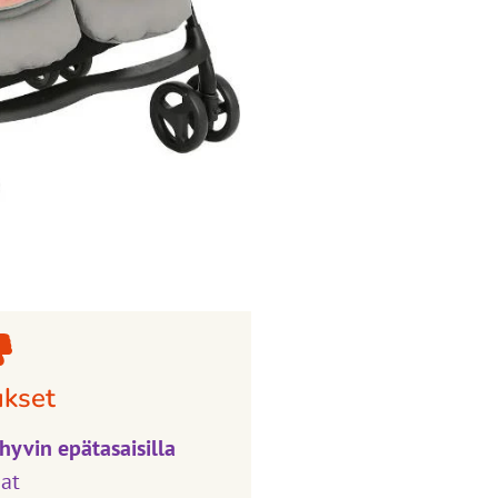
ukset
hyvin epätasaisilla
at