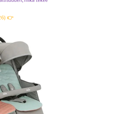
allisuuden, mikä tekee
26) 👉