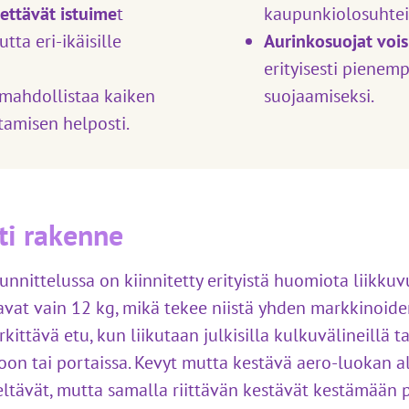
dettävät istuime
t
kaupunkiolosuhtei
ta eri-ikäisille
Aurinkosuojat vois
erityisesti pienem
mahdollistaa kaiken
suojaamiseksi.
tamisen helposti.
ti rakenne
uunnittelussa on kiinnitetty erityistä huomiota liikku
avat vain 12 kg, mikä tekee niistä yhden markkinoid
kittävä etu, kun liikutaan julkisilla kulkuvälineillä t
oon tai portaissa. Kevyt mutta kestävä aero-luokan a
teltävät, mutta samalla riittävän kestävät kestämään 