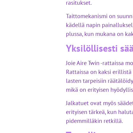
rasitukset.
Taittomekanismi on suunnit
kädellä napin painalluksel
plussa, kun mukana on kaks
Yksilöllisesti sä
Joie Aire Twin -rattaissa
Rattaissa on kaksi erillis
lasten tarpeisiin räätälöi
mikä on erityisen hyödylli
Jalkatuet ovat myös säädet
erityisen tärkeä, kun hal
pidemmilläkin retkillä.