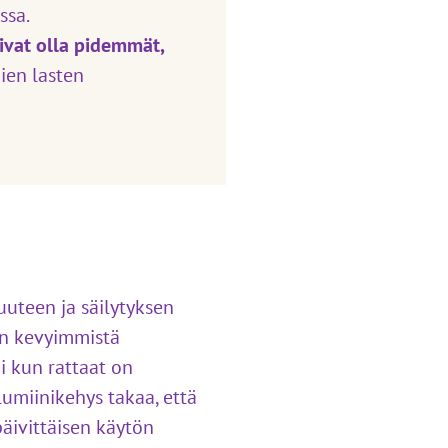
ssa.
ivat olla pidemmät,
pien lasten
vuuteen ja säilytyksen
en kevyimmistä
ai kun rattaat on
lumiinikehys takaa, että
päivittäisen käytön