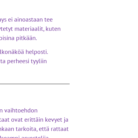
hys ei ainoastaan tee
tetyt materiaalit, kuten
oisina pitkään.
lkonäköä helposti.
ta perheesi tyyliin
sen vaihtoehdon
taat ovat erittäin kevyet ja
kaan tarkoita, että rattaat