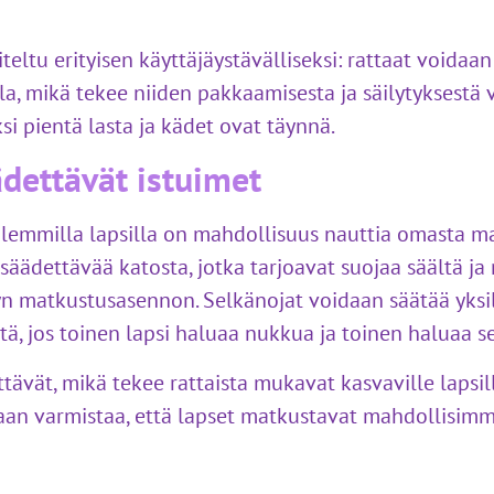
eltu erityisen käyttäjäystävälliseksi: rattaat voidaan
la, mikä tekee niiden pakkaamisesta ja säilytyksestä 
i pientä lasta ja kädet ovat täynnä.
ädettävät istuimet
 molemmilla lapsilla on mahdollisuus nauttia omasta
tä säädettävää katosta, jotka tarjoavat suojaa säältä 
dyn matkustusasennon. Selkänojat voidaan säätää yksilö
stä, jos toinen lapsi haluaa nukkua ja toinen haluaa 
tävät, mikä tekee rattaista mukavat kasvaville lapsi
utaan varmistaa, että lapset matkustavat mahdollisi