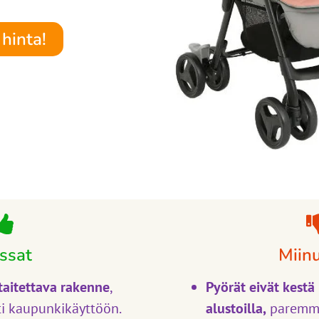
hinta!
ssat
Miin
 taitettava rakenne
,
Pyörät eivät kestä 
ti kaupunkikäyttöön.
alustoilla,
paremm