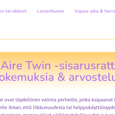
en tarvikkeet
Lastenhuone
Vapaa-aika & harr
 Aire Twin -sisarusratt
okemuksia & arvostel
aat ovat täydellinen valinta perheille, jotka kaipaavat
le ilman, että liikkuvuudesta tai helppokäyttöisyyde