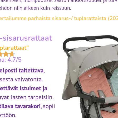
 rakenteen, monipuoliset säätömahdollisuudet ja turv
oehdon niin arkeen kuin reissuun.
ertailumme parhaista sisarus-/ tuplarattaista (20
-sisarusrattaat
plarattaat"
a: 4.7/5
elposti taitettava
,
sesta vaivatonta.
dettävät istuimet ja
vat lasten tarpeisiin.
ilava tavarakori
, sopii
yttöön.