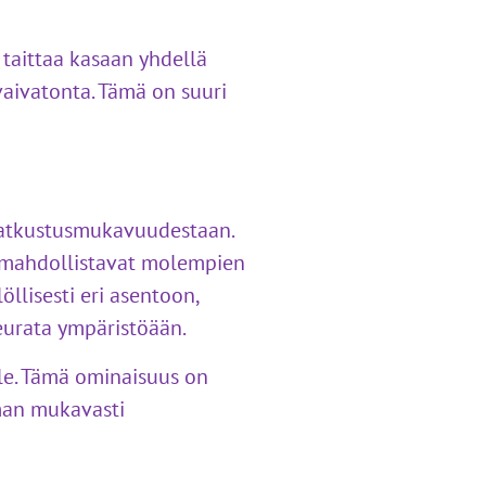
 taittaa kasaan yhdellä
vaivatonta. Tämä on suuri
 matkustusmukavuudestaan.
ja mahdollistavat molempien
llisesti eri asentoon,
seurata ympäristöään.
lle. Tämä ominaisuus on
mman mukavasti