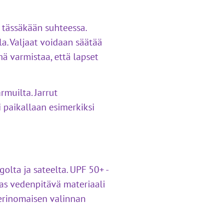
ä tässäkään suhteessa.
la. Valjaat voidaan säätää
ä varmistaa, että lapset
muilta. Jarrut
i paikallaan esimerkiksi
golta ja sateelta. UPF 50+ -
taas vedenpitävä materiaali
a erinomaisen valinnan