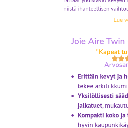
rattaat yhdistävät kevyen
niistä ihanteellisen vaiht
Lue v
Joie Aire Twin 
"Kapeat tu
Arvosan
Erittäin kevyt ja h
tekee arkiliikkumi
Yksilöllisesti sää
jalkatuet
, mukautu
Kompakti koko ja t
hyvin kaupunkikä