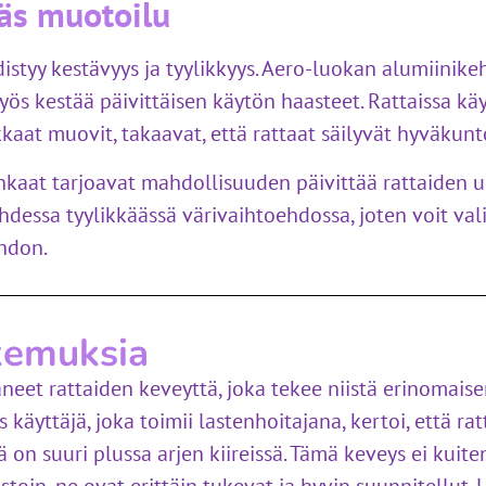
käs muotoilu
hdistyy kestävyys ja tyylikkyys. Aero-luokan alumiinike
yös kestää päivittäisen käytön haasteet. Rattaissa käy
kaat muovit, takaavat, että rattaat säilyvät hyväkunt
nkaat tarjoavat mahdollisuuden päivittää rattaiden u
dessa tyylikkäässä värivaihtoehdossa, joten voit vali
hdon.
kemuksia
äneet rattaiden keveyttä, joka tekee niistä erinomai
 käyttäjä, joka toimii lastenhoitajana, kertoi, että rat
on suuri plussa arjen kiireissä. Tämä keveys ei kuiten