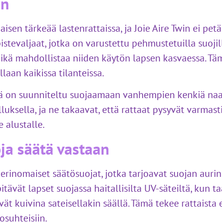
in
jaisen tärkeää lastenrattaissa, ja Joie Aire Twin ei pet
stevaljaat, jotka on varustettu pehmustetuilla suojil
kä mahdollistaa niiden käytön lapsen kasvaessa. Täm
llaan kaikissa tilanteissa.
ä on suunniteltu suojaamaan vanhempien kenkiä naar
luksella, ja ne takaavat, että rattaat pysyvät varmast
 alustalle.
ja säätä vastaan
n erinomaiset säätösuojat, jotka tarjoavat suojan aurin
itävät lapset suojassa haitallisilta UV-säteiltä, kun 
vät kuivina sateisellakin säällä. Tämä tekee rattaist
suhteisiin.