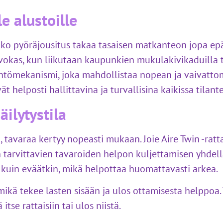
e alustoille
koko pyöräjousitus takaa tasaisen matkanteon jopa epä
vokas, kun liikutaan kaupunkien mukulakivikaduilla ta
äntömekanismi, joka mahdollistaa nopean ja vaivatt
t helposti hallittavina ja turvallisina kaikissa tilante
äilytystila
tavaraa kertyy nopeasti mukaan. Joie Aire Twin -ratta
 tarvittavien tavaroiden helpon kuljettamisen yhdell
t kuin eväätkin, mikä helpottaa huomattavasti arkea.
 mikä tekee lasten sisään ja ulos ottamisesta helppoa.
itse rattaisiin tai ulos niistä.