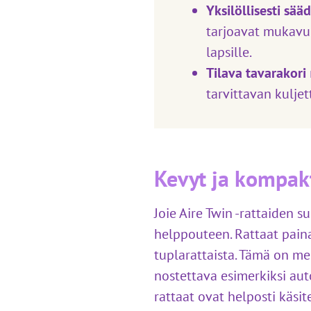
Yksilöllisesti sää
tarjoavat mukavuut
lapsille.
Tilava tavarakori
tarvittavan kuljet
Kevyt ja kompak
Joie Aire Twin -rattaiden s
helppouteen. Rattaat pain
tuplarattaista. Tämä on mer
nostettava esimerkiksi aut
rattaat ovat helposti käsi