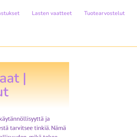
astukset
Lasten vaatteet
Tuotearvostelut
aat |
ut
 käytännöllisyyttä ja
stä tarvitsee tinkiä. Nämä