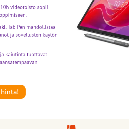
10h videotoisto sopii
a oppimiseen.
ki.
Tab Pen mahdollistaa
anot ja sovellusten käytön
jä kaiutinta tuottavat
kaansatempaavan
hinta!