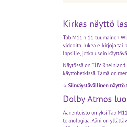
Kirkas näyttö las
Tab M11:n 11-tuumainen WUXG
videoita, lukea e-kirjoja tai
lapsille, jotka usein käyttäv
Näytössä on TÜV Rheinland Lo
käyttöhetkissä. Tämä on merk
⭐
Silmäystävällinen näyttö
Dolby Atmos lu
Äänentoisto on yksi Tab M11:n
teknologiaa. Ääni on yllättä