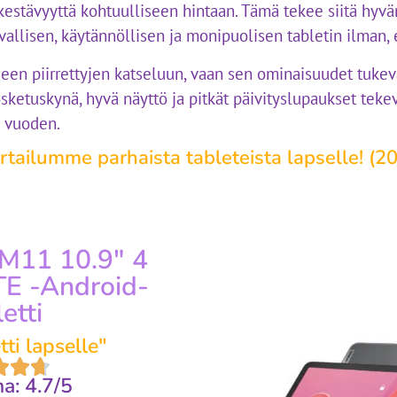
kestävyyttä kohtuulliseen hintaan. Tämä tekee siitä hyvä
vallisen, käytännöllisen ja monipuolisen tabletin ilman, 
iseen piirrettyjen katseluun, vaan sen ominaisuudet tuke
ketuskynä, hyvä näyttö ja pitkät päivityslupaukset tekevä
n vuoden.
rtailumme parhaista tableteista lapselle! (2
M11 10.9" 4
TE -Android-
etti
ti lapselle"
a: 4.7/5