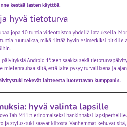
nne kestää lasten käyttöä.
ja hyvä tietoturva
aa jopa 10 tuntia videotoistoa yhdellä latauksella. Mon
ntia ruutuaikaa, mikä riittää hyvin esimerkiksi pitkille 
ihin.
le päivityksiä Android 15:een saakka sekä tietoturvapäiv
mielenrauhaa siitä, että laite pysyy turvallisena ja ajan 
äivitystuki tekevät laitteesta luotettavan kumppanin.
uksia: hyvä valinta lapsille
vo Tab M11:n erinomaiseksi hankinnaksi lapsiperheille. E
 ja stylus-tuki saavat kiitosta. Vanhemmat kehuvat sitä, 