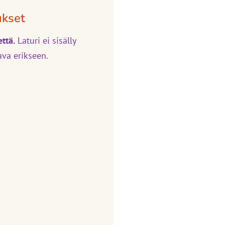
ukset
ttä.
Laturi ei sisälly
ava erikseen.