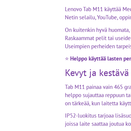
Lenovo Tab M11 käyttää Media
Netin selailu, YouTube, oppi
On kuitenkin hyvä huomata, 
Raskaammat pelit tai useiden
Useimpien perheiden tarpeisi
⭐
Helppo käyttää lasten per
Kevyt ja kestävä
Tab M11 painaa vain 465 gra
helppo sujauttaa reppuun ta
on tärkeää, kun laitetta käytt
IP52-luokitus tarjoaa lisäsu
joissa laite saattaa joutua 