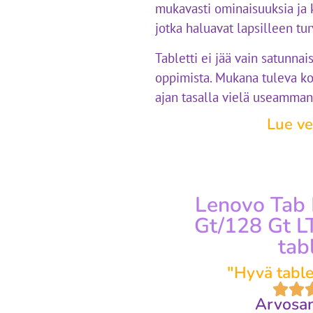
mukavasti ominaisuuksia ja 
jotka haluavat lapsilleen tur
Tabletti ei jää vain satunna
oppimista. Mukana tuleva kos
ajan tasalla vielä useamma
Lue ve
Lenovo Tab 
Gt/128 Gt L
tabl
"Hyvä tablet
Arvosan