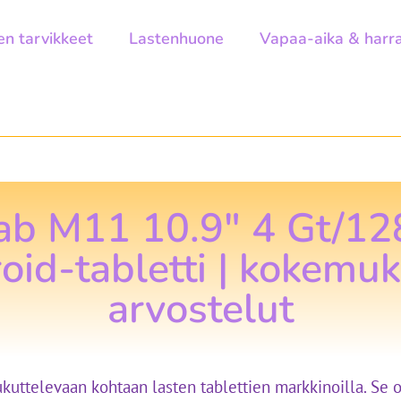
en tarvikkeet
Lastenhuone
Vapaa-aika & harr
ab M11 10.9″ 4 Gt/128
oid-tabletti | kokemuk
arvostelut
ttelevaan kohtaan lasten tablettien markkinoilla. Se on 