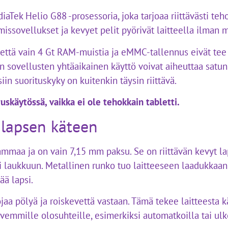
Tek Helio G88 -prosessoria, joka tarjoaa riittävästi tehoa
missovellukset ja kevyet pelit pyörivät laitteella ilman 
että vain 4 Gt RAM-muistia ja eMMC-tallennus eivät tee 
 sovellusten yhtäaikainen käyttö voivat aiheuttaa satunn
in suorituskyky on kuitenkin täysin riittävä.
uskäytössä, vaikka ei ole tehokkain tabletti.
 lapsen käteen
mmaa ja on vain 7,15 mm paksu. Se on riittävän kevyt lap
i laukkuun. Metallinen runko tuo laitteeseen laadukkaan
ää lapsi.
ojaa pölyä ja roiskevettä vastaan. Tämä tekee laitteesta 
kovemmille olosuhteille, esimerkiksi automatkoilla tai ul