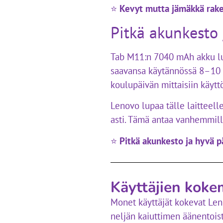
⭐
Kevyt mutta jämäkkä rake
Pitkä akunkesto 
Tab M11:n 7040 mAh akku lup
saavansa käytännössä 8–10 tu
koulupäivän mittaisiin käyttö
Lenovo lupaa tälle laitteel
asti. Tämä antaa vanhemmille 
⭐
Pitkä akunkesto ja hyvä p
Käyttäjien kokem
Monet käyttäjät kokevat Leno
neljän kaiuttimen äänentoisto