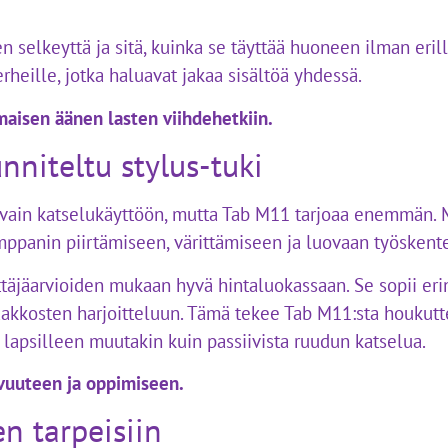
n selkeyttä ja sitä, kuinka se täyttää huoneen ilman erill
rheille, jotka haluavat jakaa sisältöä yhdessä.
aisen äänen lasten viihdehetkiin.
nniteltu stylus-tuki
t vain katselukäyttöön, mutta Tab M11 tarjoaa enemmän.
mppanin piirtämiseen, värittämiseen ja luovaan työskent
täjäarvioiden mukaan hyvä hintaluokassaan. Se sopii eri
 aakkosten harjoitteluun. Tämä tekee Tab M11:sta houkut
lapsilleen muutakin kuin passiivista ruudun katselua.
ovuuteen ja oppimiseen.
en tarpeisiin