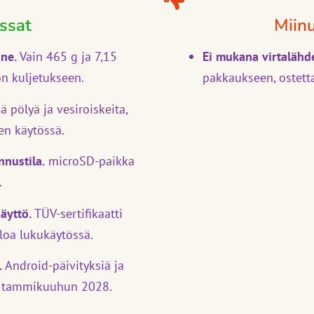
ssat
Miin
nne.
Vain 465 g ja 7,15
Ei mukana virtalähde
n kuljetukseen.
pakkaukseen, ostett
 pölyä ja vesiroiskeita,
en käytössä.
nnustila.
microSD-paikka
.
äyttö.
TÜV-sertifikaatti
loa lukukäytössä.
.
Android-päivityksiä ja
sa tammikuuhun 2028.