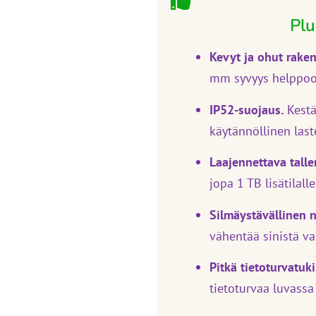
Plu
Kevyt ja ohut rake
mm syvyys helppoo
IP52-suojaus.
Kestää
käytännöllinen last
Laajennettava talle
jopa 1 TB lisätilalle
Silmäystävällinen n
vähentää sinistä va
Pitkä tietoturvatuki
tietoturvaa luvas