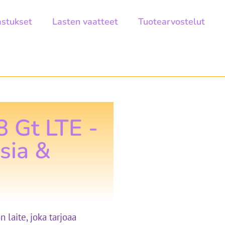
astukset
Lasten vaatteet
Tuotearvostelut
 Gt LTE -
sia &
laite, joka tarjoaa