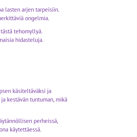
 lasten arjen tarpeisiin.
merkittäviä ongelmia.
tästä tehomyllyä.
aisia hidasteluja.
sen käsiteltäväksi ja
 ja kestävän tuntuman, mikä
käytännöllisen perheissä,
kona käytettäessä.