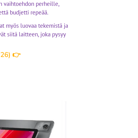
n vaihtoehdon perheille,
että budjetti repeää.
vat myös luovaa tekemistä ja
t siitä laitteen, joka pysyy
026) 👉