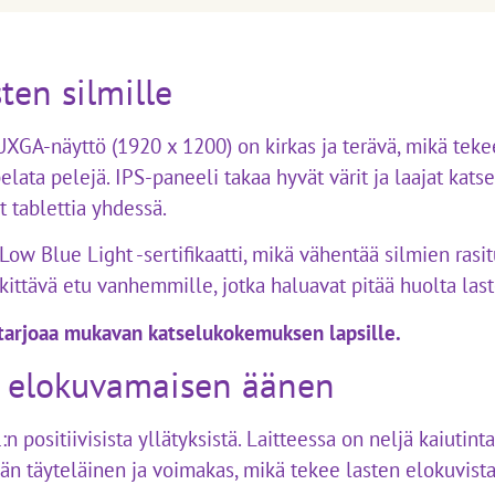
ten silmille
A-näyttö (1920 x 1200) on kirkas ja terävä, mikä tekee
 pelata pelejä. IPS-paneeli takaa hyvät värit ja laajat kat
ät tablettia yhdessä.
w Blue Light -sertifikaatti, mikä vähentää silmien rasitus
ittävä etu vanhemmille, jotka haluavat pitää huolta last
 tarjoaa mukavan katselukokemuksen lapsille.
o elokuvamaisen äänen
 positiivisista yllätyksistä. Laitteessa on neljä kaiutint
vän täyteläinen ja voimakas, mikä tekee lasten elokuvista 