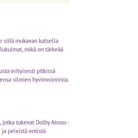
 siitä mukavan katsella
selukulmat, mikä on tärkeää
ta erityisesti pitkissä
ensa silmien hyvinvoinnista.
a, jotka tukevat Dolby Atmos -
ja peleistä entistä