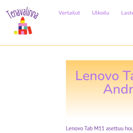
Vertailut
Ulkoilu
Last
Lenovo T
Andr
Lenovo Tab M11 asettuu houku