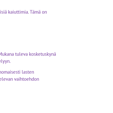
isiä kaiuttimia. Tämä on
 Mukana tuleva kosketuskynä
elyyn.
nomaisesti lasten
televan vaihtoehdon