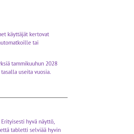
et käyttäjät kertovat
automatkoille tai
ityksiä tammikuuhun 2028
tasalla useita vuosia.
rityisesti hyvä näyttö,
että tabletti selviää hyvin