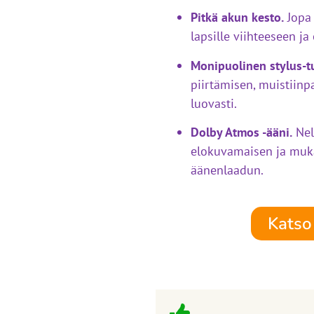
Pitkä akun kesto.
Jopa 
lapsille viihteeseen j
Monipuolinen stylus-tu
piirtämisen, muistiinp
luovasti.
Dolby Atmos -ääni.
Nel
elokuvamaisen ja mu
äänenlaadun.
Katso 