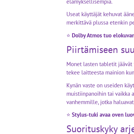
elämyksellisempiä.
Useat käyttäjät kehuvat ääne
merkittävä plussa etenkin pe
⭐
Dolby Atmos tuo elokuvam
Piirtämiseen suu
Monet lasten tabletit jäävä
tekee laitteesta mainion ku
Kynän vaste on useiden käyt
muistiinpanoihin tai vaikka
vanhemmille, jotka haluavat 
⭐
Stylus-tuki avaa oven lu
Suorituskyky arj