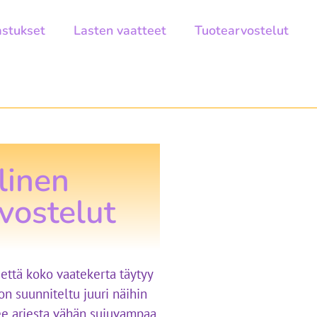
astukset
Lasten vaatteet
Tuotearvostelut
linen
vostelut
 että koko vaatekerta täytyy
on suunniteltu juuri näihin
ee arjesta vähän sujuvampaa.