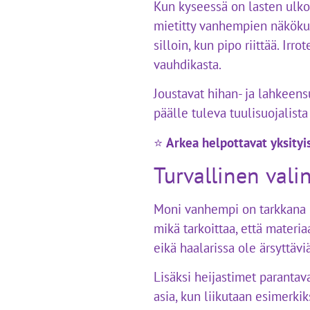
Kun kyseessä on lasten ulkoi
mietitty vanhempien näkökul
silloin, kun pipo riittää. Irr
vauhdikasta.
Joustavat hihan- ja lahkeen
päälle tuleva tuulisuojalista
⭐
Arkea helpottavat yksity
Turvallinen valin
Moni vanhempi on tarkkana ke
mikä tarkoittaa, että materia
eikä haalarissa ole ärsyttävi
Lisäksi heijastimet parantav
asia, kun liikutaan esimerkik