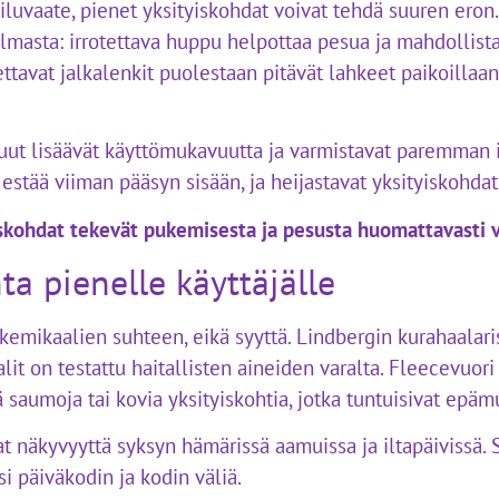
luvaate, pienet yksityiskohdat voivat tehdä suuren eron. 
masta: irrotettava huppu helpottaa pesua ja mahdollist
otettavat jalkalenkit puolestaan pitävät lahkeet paikoillaa
suut lisäävät käyttömukavuutta ja varmistavat paremman 
 estää viiman pääsyn sisään, ja heijastavat yksityiskohda
iskohdat tekevät pukemisesta ja pesusta huomattavasti
ta pienelle käyttäjälle
mikaalien suhteen, eikä syyttä. Lindbergin kurahaalaris
alit on testattu haitallisten aineiden varalta. Fleecevuo
ä saumoja tai kovia yksityiskohtia, jotka tuntuisivat epäm
at näkyvyyttä syksyn hämärissä aamuissa ja iltapäivissä. 
si päiväkodin ja kodin väliä.