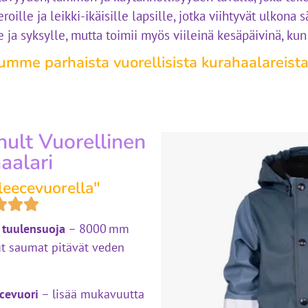
eroille ja leikki-ikäisille lapsille, jotka viihtyvät ulkona
 ja syksylle, mutta toimii myös viileinä kesäpäivinä, kun 
lumme parhaista vuorellisista kurahaalareista
ult Vuorellinen
aalari
leecevuorella"
 tuulensuoja
– 8000 mm
tut saumat pitävät veden
cevuori
– lisää mukavuutta