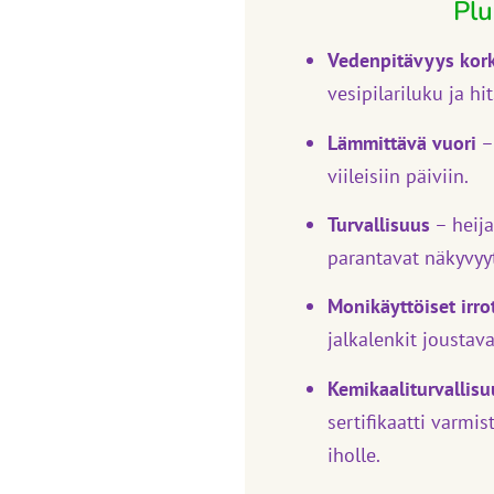
Plu
Vedenpitävyys kor
vesipilariluku ja hi
Lämmittävä vuori
–
viileisiin päiviin.
Turvallisuus
– heija
parantavat näkyvyyt
Monikäyttöiset irro
jalkalenkit joustav
Kemikaaliturvallisu
sertifikaatti varmi
iholle.