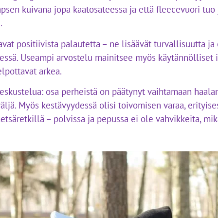
 lapsen kuivana jopa kaatosateessa ja että fleecevuori tuo
.
avat positiivista palautetta – ne lisäävät turvallisuutta j
essä. Useampi arvostelu mainitsee myös käytännölliset ir
elpottavat arkea.
 keskustelua: osa perheistä on päätynyt vaihtamaan haal
äljä. Myös kestävyydessä olisi toivomisen varaa, erityise
etsäretkillä – polvissa ja pepussa ei ole vahvikkeita, mik