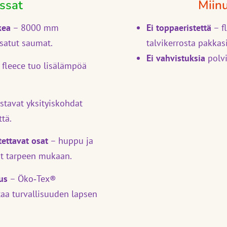
ssat
Miin
kea
– 8000 mm
Ei toppaeristettä
– f
tsatut saumat.
talvikerrosta pakkasi
Ei vahvistuksia
polvi
 fleece tuo lisälämpöä
stavat yksityiskohdat
tä.
tettavat osat
– huppu ja
at tarpeen mukaan.
us
– Öko‑Tex®
staa turvallisuuden lapsen