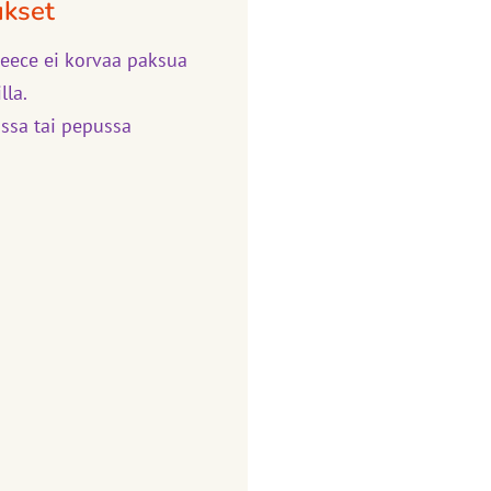
ukset
leece ei korvaa paksua
lla.
ssa tai pepussa