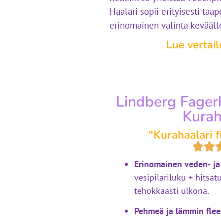
Haalari sopii erityisesti taap
erinomainen valinta keväälle
Lue vertai
Lindberg Fagerh
Kurah
"Kurahaalari f
Erinomainen veden‑ ja
vesipilariluku + hitsa
tehokkaasti ulkona.
Pehmeä ja lämmin flee