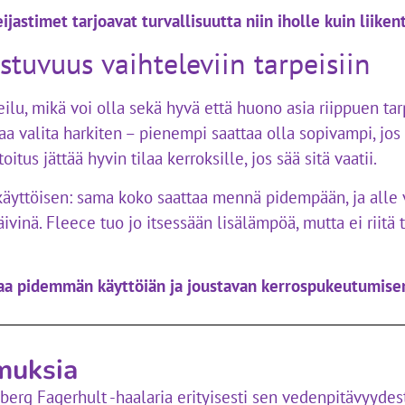
eijastimet tarjoavat turvallisuutta niin iholle kuin liiken
stuvuus vaihteleviin tarpeisiin
eilu, mikä voi olla sekä hyvä että huono asia riippuen ta
aa valita harkiten – pienempi saattaa olla sopivampi, j
oitus jättää hyvin tilaa kerroksille, jos sää sitä vaatii.
äyttöisen: sama koko saattaa mennä pidempään, ja alle v
äivinä. Fleece tuo jo itsessään lisälämpöä, mutta ei riitä
taa pidemmän käyttöiän ja joustavan kerrospukeutumise
muksia
dberg Fagerhult -haalaria erityisesti sen vedenpitävyyde