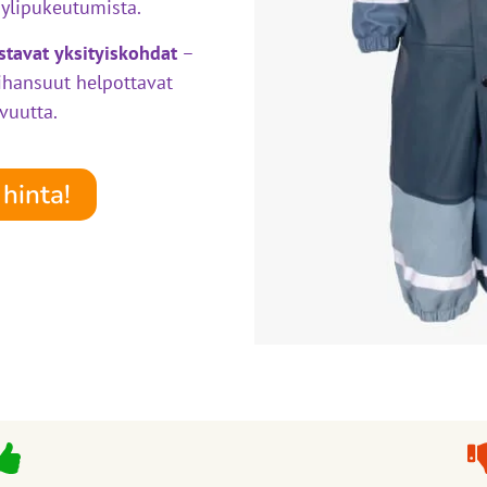
 ylipukeutumista.
ustavat yksityiskohdat
–
hihansuut helpottavat
uvuutta.
hinta!