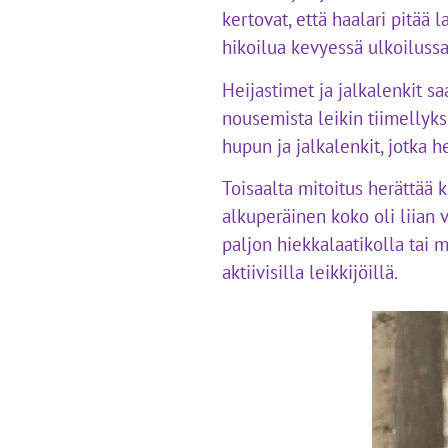
kertovat, että haalari pitää
hikoilua kevyessä ulkoilussa
Heijastimet ja jalkalenkit sa
nousemista leikin tiimellyks
hupun ja jalkalenkit, jotka h
Toisaalta mitoitus herättää
alkuperäinen koko oli liian v
paljon hiekkalaatikolla tai m
aktiivisilla leikkijöillä.