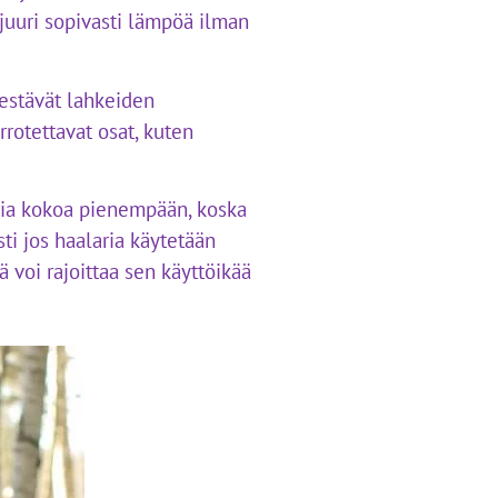
 juuri sopivasti lämpöä ilman
a estävät lahkeiden
rotettavat osat, kuten
aria kokoa pienempään, koska
sti jos haalaria käytetään
ä voi rajoittaa sen käyttöikää