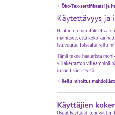
⭐
Öko-Tex-sertifikaatti ja h
Käytettävyys ja i
Haalari on mitoitukseltaan r
mainitsee, että koko kannatt
istuvuutta. Toisaalta reilu mit
Tämä tekee haalarista monik
villakerraston viileämpinä p
ilman lisäeristystä.
⭐
Reilu mitoitus mahdollis
Käyttäjien koke
Useat käyttäjät kehuvat Lin