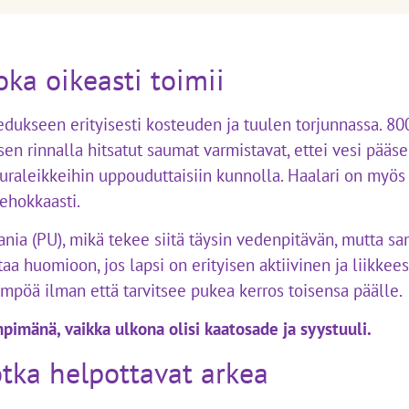
oka oikeasti toimii
edukseen erityisesti kosteuden ja tuulen torjunnassa. 80
sen rinnalla hitsatut saumat varmistavat, ettei vesi pääse
kuraleikkeihin uppouduttaisiin kunnolla. Haalari on myös 
tehokkaasti.
nia (PU), mikä tekee siitä täysin vedenpitävän, mutta sa
a huomioon, jos lapsi on erityisen aktiivinen ja liikkeess
mpöä ilman että tarvitsee pukea kerros toisensa päälle.
pimänä, vaikka ulkona olisi kaatosade ja syystuuli.
jotka helpottavat arkea