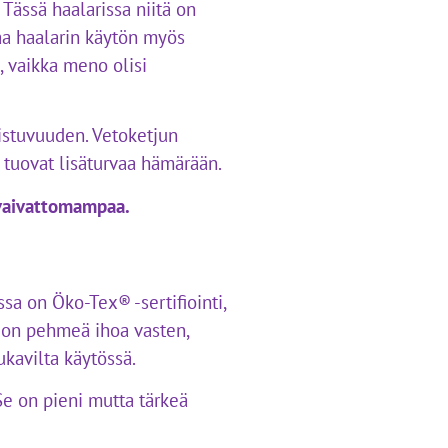
Tässä haalarissa niitä on
aa haalarin käytön myös
n, vaikka meno olisi
istuvuuden. Vetoketjun
t tuovat lisäturvaa hämärään.
 vaivattomampaa.
sa on Öko-Tex® -sertifiointi,
ri on pehmeä ihoa vasten,
ukavilta käytössä.
Se on pieni mutta tärkeä