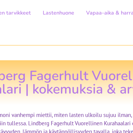
en tarvikkeet
Lastenhuone
Vapaa-aika & harr
berg Fagerhult Vuorel
lari | kokemuksia & ar
moni vanhempi miettii, miten lasten ulkoilu sujuu ilman,
tiin tullessa. Lindberg Fagerhult Vuorellinen Kurahaalari 
itävyyden, lämmön ja käytännöllisyyden tavalla, joka tek