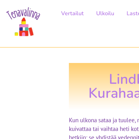
Vertailut
Ulkoilu
Last
Lind
Kurahaa
Kun ulkona sataa ja tuulee, 
kuivattaa tai vaihtaa heti ko
hetkiin: se yhdistää vedenp