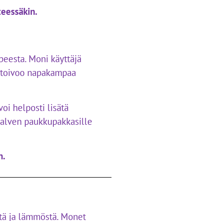
teessäkin.
rpeesta. Moni käyttäjä
os toivoo napakampaa
oi helposti lisätä
 talven paukkupakkasille
n.
stä ja lämmöstä. Monet