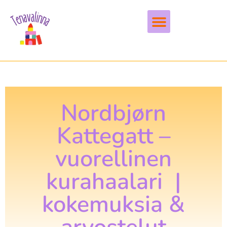
Vapaa-aika & harrastukset
Nordbjørn
Kattegatt –
vuorellinen
kurahaalari |
kokemuksia &