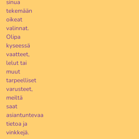
sinua
tekemään
oikeat
valinnat.
Olipa
kyseessä
vaatteet,
lelut tai
muut
tarpeelliset
varusteet,
meiltä
saat
asiantuntevaa
tietoa ja
vinkkejä.