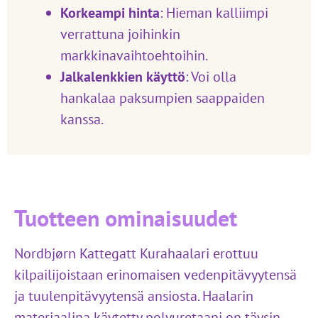
Korkeampi hinta
: Hieman kalliimpi
verrattuna joihinkin
markkinavaihtoehtoihin.
Jalkalenkkien käyttö
: Voi olla
hankalaa paksumpien saappaiden
kanssa.
Tuotteen ominaisuudet
Nordbjørn Kattegatt Kurahaalari erottuu
kilpailijoistaan erinomaisen vedenpitävyytensä
ja tuulenpitävyytensä ansiosta. Haalarin
materiaalina käytetty polyuretaani on täysin