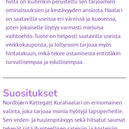
hinta on kuitenkin perusteltu sen tarjoamien
ominaisuuksien ja kestävyyden ansiosta. Haalari
on saatavilla useissa eri väreissä ja kuoseissa,
joten jokaiselle löytyy varmasti mieluisa
vaihtoehto. Tuote on helposti saatavilla useista
verkkokaupoista, ja Jollyroom tarjoaa myös
hintatakuun, mikä tekee ostamisesta entistäkin
turvallisempaa ja edullisempaa.
Suositukset
Nordbjørn Kattegatt Kurahaalari on erinomainen
valinta, joka tarjoaa monia hyötyjä lapsiperheille.
Sen veden- ja tuulenpitävyys sekä hitsatut saumat
tekevät siitä ihanteellisen sateisiin ja kosteisiin