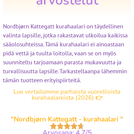
arvostelut
Nordbjørn Kattegatt kurahaalari on täydellinen
valinta lapsille, jotka rakastavat ulkoilua kaikissa
sääolosuhteissa. Tämä kurahaalari ei ainoastaan
pidä vettä ja tuulta loitolla, vaan se on myös
suunniteltu tarjoamaan parasta mukavuutta ja
turvallisuutta lapsille. Tarkastellaanpa lähemmin
tämän tuotteen erityispiirteitä.
Lue vertailumme parhaista vuorellisista
kurahaalareista (2026) 👉
"Nordbjørn Kattegatt - kurahaalari "
Arvosana: 4.7/5