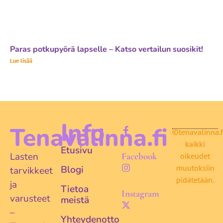
Paras potkupyörä lapselle – Katso vertailun suosikit!
Lue lisää
Info
Tenavalinna.fi
©tenavalinna.f
kaikki
Etusivu
Lasten
Facebook
oikeudet
muutoksiin
Blogi
tarvikkeet
pidätetään.
ja
Tietoa
Instagram
varusteet
meistä
–
Yhteydenotto