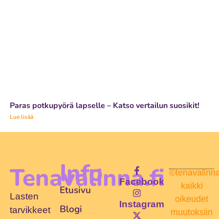
Paras potkupyörä lapselle – Katso vertailun suosikit!
Lue lisää
Info
Tenavalinna.fi
©tenavalinna.
Facebook
kaikki
Etusivu
Lasten
oikeudet
Instagram
Blogi
tarvikkeet
muutoksiin