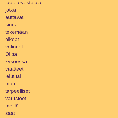
tuotearvosteluja,
jotka
auttavat
sinua
tekemään
oikeat
valinnat.
Olipa
kyseessä
vaatteet,
lelut tai
muut
tarpeelliset
varusteet,
meiltä
saat