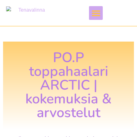
Vapaa-aika & harrastukset
PO.P
toppahaalari
ARCTIC |
kokemuksia &
arvostelut