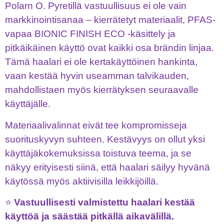
Polarn O. Pyretillä vastuullisuus ei ole vain
markkinointisanaa – kierrätetyt materiaalit, PFAS-
vapaa BIONIC FINISH ECO -käsittely ja
pitkäikäinen käyttö ovat kaikki osa brändin linjaa.
Tämä haalari ei ole kertakäyttöinen hankinta,
vaan kestää hyvin useamman talvikauden,
mahdollistaen myös kierrätyksen seuraavalle
käyttäjälle.
Materiaalivalinnat eivät tee kompromisseja
suorituskyvyn suhteen. Kestävyys on ollut yksi
käyttäjäkokemuksissa toistuva teema, ja se
näkyy erityisesti siinä, että haalari säilyy hyvänä
käytössä myös aktiivisilla leikkijöillä.
⭐
Vastuullisesti valmistettu haalari kestää
käyttöä ja säästää pitkällä aikavälillä.