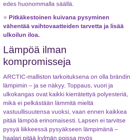
edes huonommalla säällä.
⭐
Pitkäkestoinen kuivana pysyminen
vähentää vaihtovaatteiden tarvetta ja lisää
ulkoilun iloa.
Lämpöä ilman
kompromisseja
ARCTIC-malliston tarkoituksena on olla brändin
lämpimin – ja se näkyy. Toppaus, vuori ja
ulkokangas ovat kaikki kierrätettyä polyesteriä,
mikä ei pelkästään lämmitä mieltä
vastuullisuutensa vuoksi, vaan ennen kaikkea
pitää lämpöä erinomaisesti. Lapsen ei tarvitse
pysyä liikkeessä pysyäkseen lämpimänä –
haalari pitää kylmän poissa myös