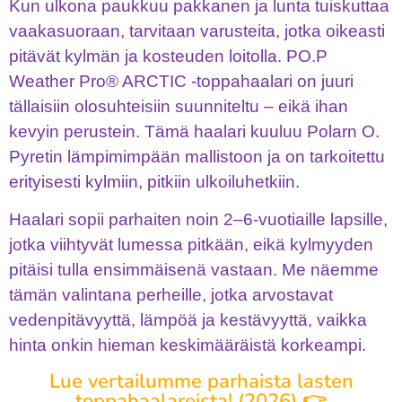
Kun ulkona paukkuu pakkanen ja lunta tuiskuttaa
vaakasuoraan, tarvitaan varusteita, jotka oikeasti
pitävät kylmän ja kosteuden loitolla. PO.P
Weather Pro® ARCTIC -toppahaalari on juuri
tällaisiin olosuhteisiin suunniteltu – eikä ihan
kevyin perustein. Tämä haalari kuuluu Polarn O.
Pyretin lämpimimpään mallistoon ja on tarkoitettu
erityisesti kylmiin, pitkiin ulkoiluhetkiin.
Haalari sopii parhaiten noin 2–6-vuotiaille lapsille,
jotka viihtyvät lumessa pitkään, eikä kylmyyden
pitäisi tulla ensimmäisenä vastaan. Me näemme
tämän valintana perheille, jotka arvostavat
vedenpitävyyttä, lämpöä ja kestävyyttä, vaikka
hinta onkin hieman keskimääräistä korkeampi.
Lue vertailumme parhaista lasten
toppahaalareista! (2026) 👉