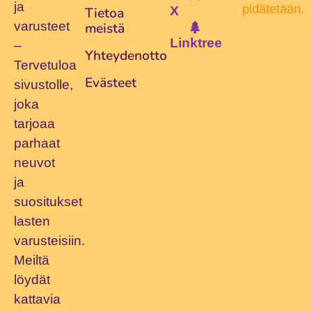
ja
pidätetään.
X
Tietoa
varusteet
meistä
Linktree
–
Yhteydenotto
Tervetuloa
Evästeet
sivustolle,
joka
tarjoaa
parhaat
neuvot
ja
suositukset
lasten
varusteisiin.
Meiltä
löydät
kattavia