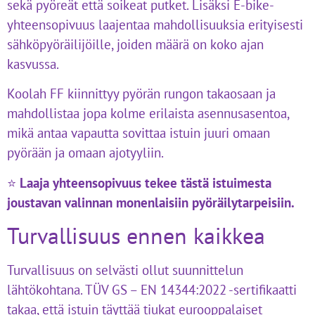
sekä pyöreät että soikeat putket. Lisäksi E-bike-
yhteensopivuus laajentaa mahdollisuuksia erityisesti
sähköpyöräilijöille, joiden määrä on koko ajan
kasvussa.
Koolah FF kiinnittyy pyörän rungon takaosaan ja
mahdollistaa jopa kolme erilaista asennusasentoa,
mikä antaa vapautta sovittaa istuin juuri omaan
pyörään ja omaan ajotyyliin.
⭐
Laaja yhteensopivuus tekee tästä istuimesta
joustavan valinnan monenlaisiin pyöräilytarpeisiin.
Turvallisuus ennen kaikkea
Turvallisuus on selvästi ollut suunnittelun
lähtökohtana. TÜV GS – EN 14344:2022 -sertifikaatti
takaa, että istuin täyttää tiukat eurooppalaiset