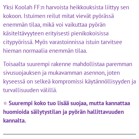
Yksi Koolah FF:n harvoista heikkouksista liittyy sen
kokoon. Istuimen reilut mitat vievät pyörässä
enemmän tilaa, mikä voi vaikuttaa pyörän
käsiteltävyyteen erityisesti pienikokoisissa
citypyörissä. Myös varastoinnissa istuin tarvitsee
hieman normaalia enemmän tilaa.
Toisaalta suurempi rakenne mahdollistaa paremman
sivusuojauksen ja mukavamman asennon, joten
kyseessä on selkeä kompromissi käytännöllisyyden ja
turvallisuuden välillä.
⭐
Suurempi koko tuo lisää suojaa, mutta kannattaa
huomioida säilytystilan ja pyörän hallittavuuden
kannalta.