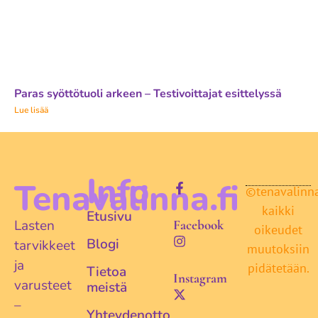
Paras syöttötuoli arkeen – Testivoittajat esittelyssä
Lue lisää
Info
Tenavalinna.fi
©tenavalinna.
kaikki
Etusivu
Lasten
Facebook
oikeudet
Blogi
tarvikkeet
muutoksiin
ja
pidätetään.
Tietoa
Instagram
varusteet
meistä
–
Yhteydenotto