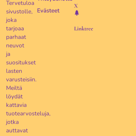
Tervetuloa
X
Evästeet
sivustolle,
joka
tarjoaa
Linktree
parhaat
neuvot
ja
suositukset
lasten
varusteisiin.
Meiltä
löydät
kattavia
tuotearvosteluja,
jotka
auttavat