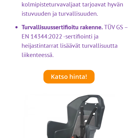
kolmipisteturvavaljaat tarjoavat hyvän
istuvuuden ja turvallisuuden.
Turvallisuussertifioitu rakenne.
TÜV GS –
EN 14344:2022 -sertifiointi ja
heijastintarrat lisäävät turvallisuutta
liikenteessä.
Katso hinta!