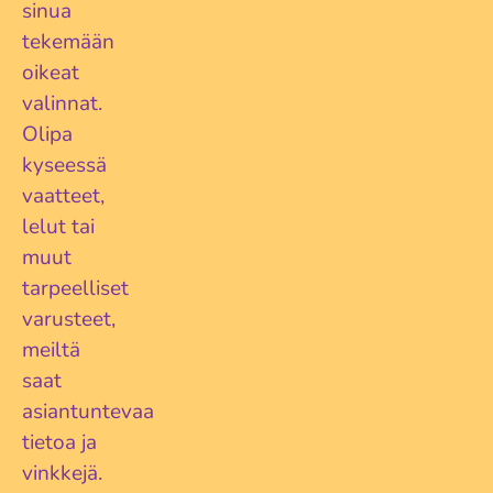
sinua
tekemään
oikeat
valinnat.
Olipa
kyseessä
vaatteet,
lelut tai
muut
tarpeelliset
varusteet,
meiltä
saat
asiantuntevaa
tietoa ja
vinkkejä.