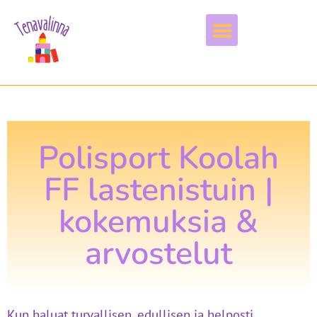
Vapaa-aika & harrastukset
Polisport Koolah
FF lastenistuin |
kokemuksia &
arvostelut
Kun haluat turvallisen, edullisen ja helposti