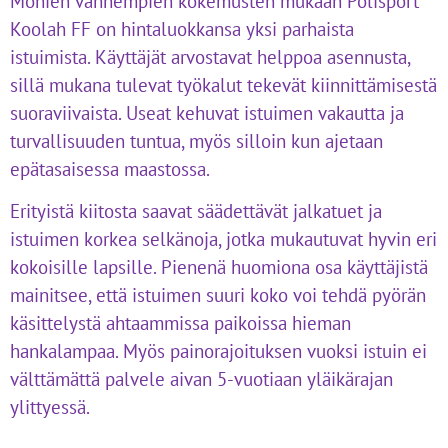
Monien vanhempien kokemusten mukaan Polisport
Koolah FF on hintaluokkansa yksi parhaista
istuimista. Käyttäjät arvostavat helppoa asennusta,
sillä mukana tulevat työkalut tekevät kiinnittämisestä
suoraviivaista. Useat kehuvat istuimen vakautta ja
turvallisuuden tuntua, myös silloin kun ajetaan
epätasaisessa maastossa.
Erityistä kiitosta saavat säädettävät jalkatuet ja
istuimen korkea selkänoja, jotka mukautuvat hyvin eri
kokoisille lapsille. Pienenä huomiona osa käyttäjistä
mainitsee, että istuimen suuri koko voi tehdä pyörän
käsittelystä ahtaammissa paikoissa hieman
hankalampaa. Myös painorajoituksen vuoksi istuin ei
välttämättä palvele aivan 5-vuotiaan yläikärajan
ylittyessä.