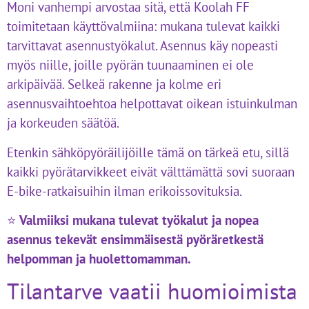
Moni vanhempi arvostaa sitä, että Koolah FF
toimitetaan käyttövalmiina: mukana tulevat kaikki
tarvittavat asennustyökalut. Asennus käy nopeasti
myös niille, joille pyörän tuunaaminen ei ole
arkipäivää. Selkeä rakenne ja kolme eri
asennusvaihtoehtoa helpottavat oikean istuinkulman
ja korkeuden säätöä.
Etenkin sähköpyöräilijöille tämä on tärkeä etu, sillä
kaikki pyörätarvikkeet eivät välttämättä sovi suoraan
E-bike-ratkaisuihin ilman erikoissovituksia.
⭐
Valmiiksi mukana tulevat työkalut ja nopea
asennus tekevät ensimmäisestä pyöräretkestä
helpomman ja huolettomamman.
Tilantarve vaatii huomioimista