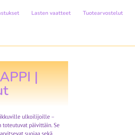
astukset
Lasten vaatteet
Tuotearvostelut
APPI |
ut
kkuville ulkoilijoille –
 toteutuvat päivittäin. Se
 tarvitsevat suojaa sekä