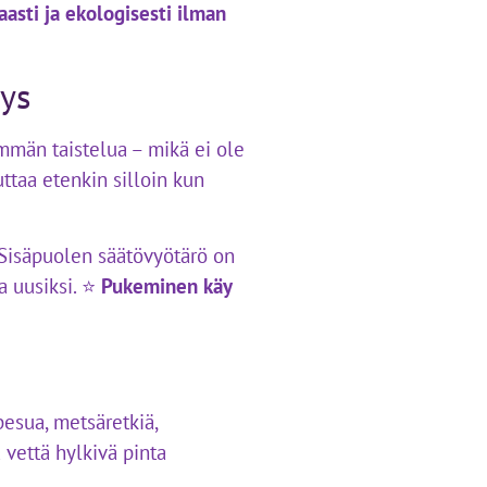
asti ja ekologisesti ilman
yys
mmän taistelua – mikä ei ole
uttaa etenkin silloin kun
. Sisäpuolen säätövyötärö on
a uusiksi. ⭐
Pukeminen käy
pesua, metsäretkiä,
 vettä hylkivä pinta