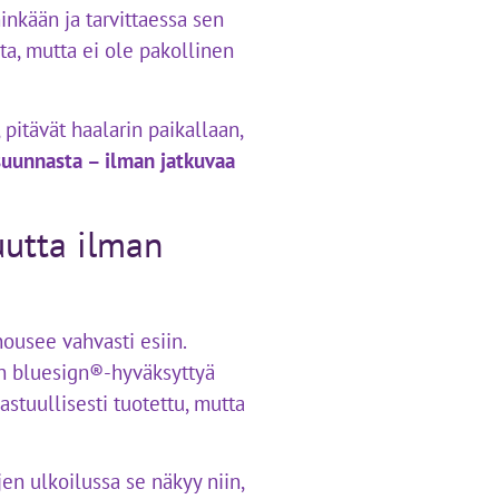
hinkään ja tarvittaessa sen
ta, mutta ei ole pakollinen
 pitävät haalarin paikallaan,
 suunnasta – ilman jatkuvaa
uutta ilman
ousee vahvasti esiin.
 on bluesign®-hyväksyttyä
astuullisesti tuotettu, mutta
en ulkoilussa se näkyy niin,