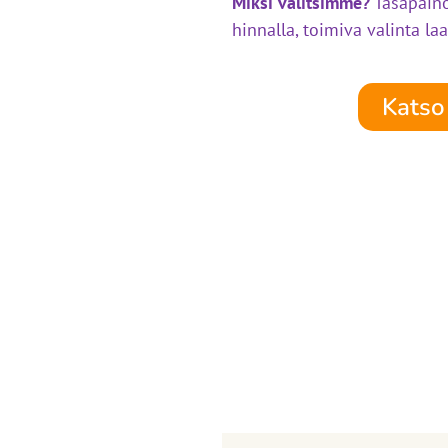
Miksi valitsimme?
Tasapaino
hinnalla, toimiva valinta la
Katso 