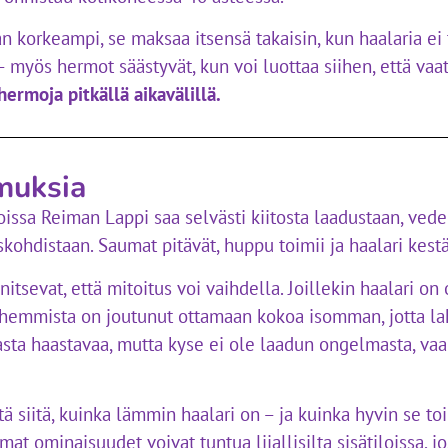
 korkeampi, se maksaa itsensä takaisin, kun haalaria ei 
– myös hermot säästyvät, kun voi luottaa siihen, että vaat
hermoja pitkällä aikavälillä.
muksia
ssa Reiman Lappi saa selvästi kiitosta laadustaan, vede
skohdistaan. Saumat pitävät, huppu toimii ja haalari kest
itsevat, että mitoitus voi vaihdella. Joillekin haalari on o
hemmista on joutunut ottamaan kokoa isomman, jotta lahke
sta haastavaa, mutta kyse ei ole laadun ongelmasta, va
ä siitä, kuinka lämmin haalari on – ja kuinka hyvin se toi
amat ominaisuudet voivat tuntua liiallisilta sisätiloissa, j