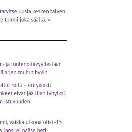
tarvitse uusia kesken talven.
e toimii joka säällä. ⭐
n- ja tuulenpitävyydestään
ää arjen touhut hyvin.
llut reilu – erityisesti
et eivät jää liian lyhyiksi.
an istuvuuden
mii, vaikka ulkona olisi -15
os lapsi ei pääse heti