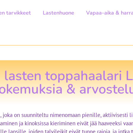
en tarvikkeet
Lastenhuone
Vapaa-aika & harr
 lasten toppahaalari L
okemuksia & arvostel
joka on suunniteltu nimenomaan pienille, aktiivisesti lii
taminen ja kinoksissa kieriminen eivät jää haaveeksi vaan
ille lapsille, joiden talvileikit eivät tunne rajoja, ja jotka