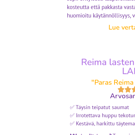
kosteutta että pakkasta vas
huomioitu käytännöllisyys, v
Lue vert
Reima lasten
LA
"Paras Reima 
Arvosan
✅ Täysin teipatut saumat
✅ Irrotettava huppu tekotu
✅ Kestävä, harkittu täytemat