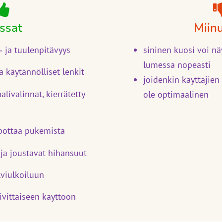
ssat
Miin
 ja tuulenpitävyys
sininen kuosi voi nä
lumessa nopeasti
a käytännölliset lenkit
joidenkin käyttäjien
alivalinnat, kierrätetty
ole optimaalinen
lpottaa pukemista
 ja joustavat hihansuut
lviulkoiluun
ivittäiseen käyttöön