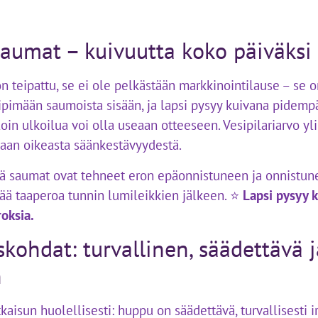
saumat – kuivuutta koko päiväksi
n teipattu, se ei ole pelkästään markkinointilause – se o
iipimään saumoista sisään, ja lapsi pysyy kuivana pidemp
loin ulkoilua voi olla useaan otteeseen. Vesipilariarvo y
vaan oikeasta säänkestävyydestä.
 saumat ovat tehneet eron epäonnistuneen ja onnistunee
ää taaperoa tunnin lumileikkien jälkeen. ⭐
Lapsi pysyy k
oksia.
skohdat: turvallinen, säädettävä j
n
isun huolellisesti: huppu on säädettävä, turvallisesti ir