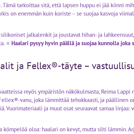
. Tämä tarkoittaa sitä, että lapsen huppu ei jää kiinni mi
urkis on enemmän kuin koriste – se suojaa kasvoja viimal
silikoniset jalkalenkit ja joustavat hihan- ja lahkeensuut,
ta. ⭐
Haalari pysyy hyvin päällä ja suojaa kunnolla joka
alit ja Fellex®-täyte – vastuullis
vaatteissa myös ympäristön näkökulmasta, Reima Lappi n
 Fellex®-vanu, joka lämmittää tehokkaasti, ja päällinen
ä. Vuorimateriaali ja muut osat seuraavat samaa linjaa: v
a kömpelöä oloa: haalari on kevyt, mutta silti lämmin. Arj