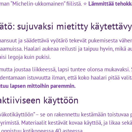
ilman “Michelin-ukkomainen” fiilistä. ⭐
Lämmittää tehokka
tö: sujuvaksi mietitty käytettäv
hihansuut ja säädettävä vyötärö tekevät pukemisesta vähe
 aamuissa. Haalari aukeaa reilusti ja taipuu hyvin, mikä a
si legoja kuin pukisi.
 mutta joustaa liikkeessä, lapsi tuntee olonsa mukavaksi
hdentamaan istuvuutta ilman, että koko haalari pitää valit
tuu lapsen mittoihin paremmin.
aktiiviseen käyttöön
väkotikäyttöön” – se on rakennettu kestämään toistuvaa 
rimistä. Materiaalit kestävät kovaa käyttöä, ja likaa sekä
o onnistuu kotikoneessa 40 asteessa.