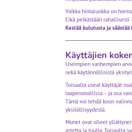
Vaikka hintaluokka on hieman
Eikä pelkästään rahallisesti 
Kestää kulutusta ja säästää 
Käyttäjien koke
Useimpien vanhempien arvioi
sekä käytännöllisistä yksityi
Toisaalta useat käyttäjät main
taaperomallissa – ja osa van
Tämä voi tehdä koon valinna
yksilöllisyydestä.
Monet ovat olleet yllättyneit
astetta ja tuulta. Toisaalta s