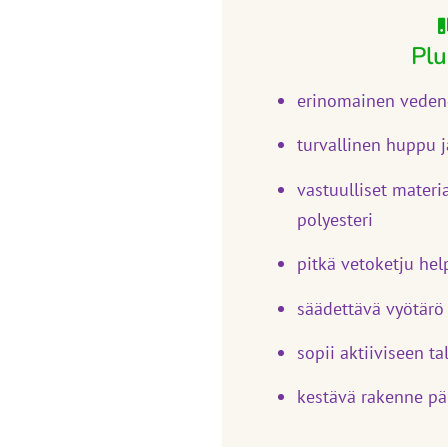
Plu
erinomainen veden‑
turvallinen huppu j
vastuulliset materia
polyesteri
pitkä vetoketju he
säädettävä vyötärö
sopii aktiiviseen ta
kestävä rakenne pä