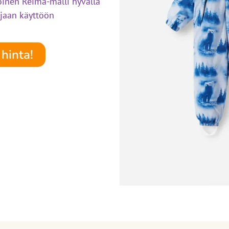
inen Reima-malli hyvällä
ajaan käyttöön
hinta!