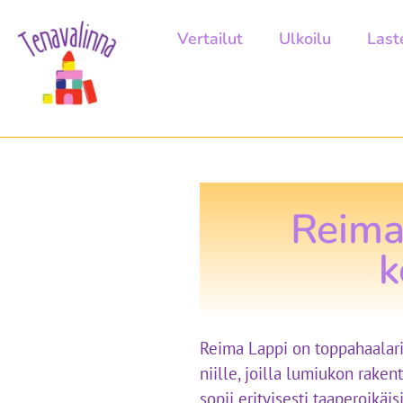
Vertailut
Ulkoilu
Last
Reima
k
Reima Lappi on toppahaalari, 
niille, joilla lumiukon raken
sopii erityisesti taaperoikäis