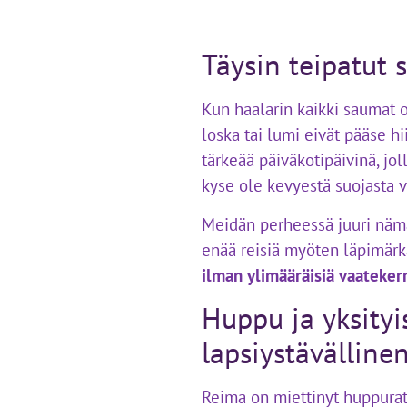
Täysin teipatut 
Kun haalarin kaikki saumat o
loska tai lumi eivät pääse h
tärkeää päiväkotipäivinä, jol
kyse ole kevyestä suojasta 
Meidän perheessä juuri nämä
enää reisiä myöten läpimärk
ilman ylimääräisiä vaatekerr
Huppu ja yksityi
lapsiystävälline
Reima on miettinyt huppuratka