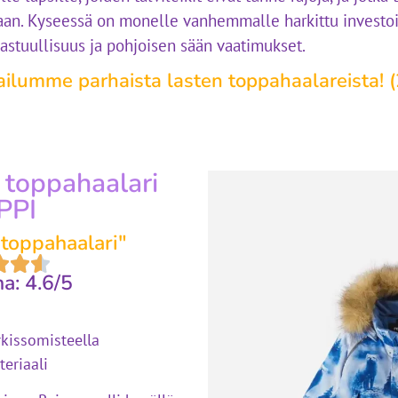
taan. Kyseessä on monelle vanhemmalle harkittu investoin
astuullisuus ja pohjoisen sään vaatimukset.
ailumme parhaista lasten toppahaalareista! 
 toppahaalari
PPI
toppahaalari"
a: 4.6/5
rkissomisteella
eriaali