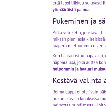
että lapsi liikkuu sujuvasti 
ylimääräistä painoa.
Pukeminen ja sää
Pitkä vetoketju, joustavat 
mikään pieni asia kiireisissä
taapero mieluummin rakentai
Kun haalari istuu napakasti,
näppärä lisä, joka auttaa ko
helpommin ja haalari mukau
Kestävä valinta 
Reima Lappi ei ole “vain päi
liukumäkeä ja kinoksissa möy
helpottaa puhdistusta. Hoit