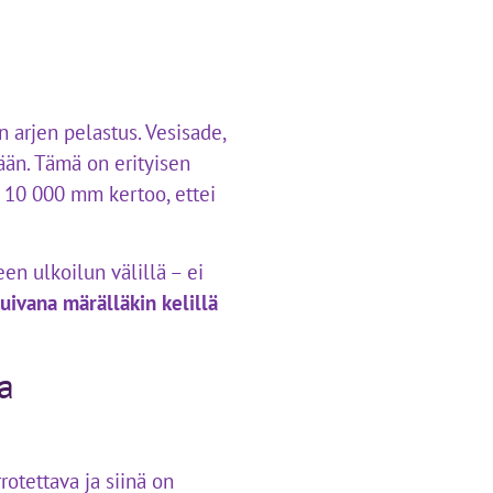
n arjen pelastus. Vesisade,
ään. Tämä on erityisen
li 10 000 mm kertoo, ettei
n ulkoilun välillä – ei
uivana märälläkin kelillä
a
rotettava ja siinä on