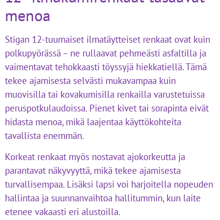
menoa
Stigan 12-tuumaiset ilmatäytteiset renkaat ovat kuin
polkupyörässä – ne rullaavat pehmeästi asfaltilla ja
vaimentavat tehokkaasti töyssyjä hiekkatiellä. Tämä
tekee ajamisesta selvästi mukavampaa kuin
muovisilla tai kovakumisilla renkailla varustetuissa
peruspotkulaudoissa. Pienet kivet tai sorapinta eivät
hidasta menoa, mikä laajentaa käyttökohteita
tavallista enemmän.
Korkeat renkaat myös nostavat ajokorkeutta ja
parantavat näkyvyyttä, mikä tekee ajamisesta
turvallisempaa. Lisäksi lapsi voi harjoitella nopeuden
hallintaa ja suunnanvaihtoa hallitummin, kun laite
etenee vakaasti eri alustoilla.