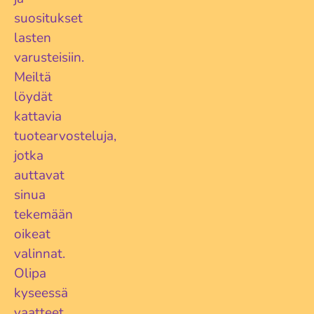
suositukset
lasten
varusteisiin.
Meiltä
löydät
kattavia
tuotearvosteluja,
jotka
auttavat
sinua
tekemään
oikeat
valinnat.
Olipa
kyseessä
vaatteet,