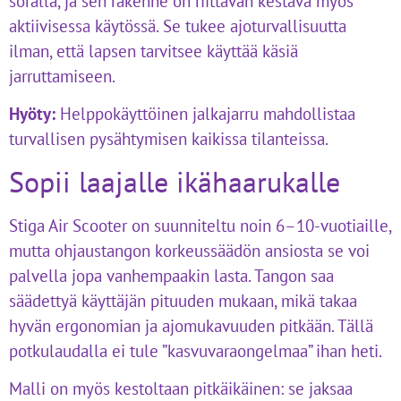
soralla, ja sen rakenne on riittävän kestävä myös
aktiivisessa käytössä. Se tukee ajoturvallisuutta
ilman, että lapsen tarvitsee käyttää käsiä
jarruttamiseen.
Hyöty:
Helppokäyttöinen jalkajarru mahdollistaa
turvallisen pysähtymisen kaikissa tilanteissa.
Sopii laajalle ikähaarukalle
Stiga Air Scooter on suunniteltu noin 6–10-vuotiaille,
mutta ohjaustangon korkeussäädön ansiosta se voi
palvella jopa vanhempaakin lasta. Tangon saa
säädettyä käyttäjän pituuden mukaan, mikä takaa
hyvän ergonomian ja ajomukavuuden pitkään. Tällä
potkulaudalla ei tule ”kasvuvaraongelmaa” ihan heti.
Malli on myös kestoltaan pitkäikäinen: se jaksaa