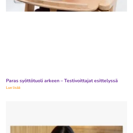
Paras syöttötuoli arkeen – Testivoittajat esittelyssä
Lue lisää