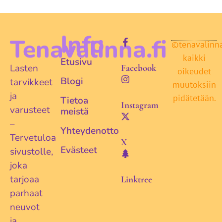
Info
Tenavalinna.fi
©tenavalinna.
kaikki
Etusivu
Lasten
Facebook
oikeudet
Blogi
tarvikkeet
muutoksiin
ja
pidätetään.
Tietoa
Instagram
varusteet
meistä
–
Yhteydenotto
Tervetuloa
X
Evästeet
sivustolle,
joka
tarjoaa
Linktree
parhaat
neuvot
ja