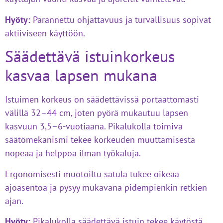
Hyöty:
Parannettu ohjattavuus ja turvallisuus sopivat
aktiiviseen käyttöön.
Säädettävä istuinkorkeus
kasvaa lapsen mukana
Istuimen korkeus on säädettävissä portaattomasti
välillä 32–44 cm, joten pyörä mukautuu lapsen
kasvuun 3,5–6-vuotiaana. Pikalukolla toimiva
säätömekanismi tekee korkeuden muuttamisesta
nopeaa ja helppoa ilman työkaluja.
Ergonomisesti muotoiltu satula tukee oikeaa
ajoasentoa ja pysyy mukavana pidempienkin retkien
ajan.
Hyöty:
Pikalukolla säädettävä istuin tekee käytöstä