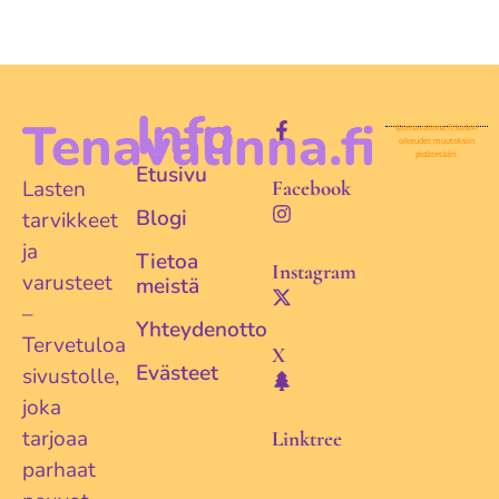
Info
Tenavalinna.fi
©tenavalinna.fi, kaikki
oikeudet muutoksiin
pidätetään.
Etusivu
Lasten
Facebook
Blogi
tarvikkeet
ja
Tietoa
Instagram
varusteet
meistä
–
Yhteydenotto
Tervetuloa
X
Evästeet
sivustolle,
joka
tarjoaa
Linktree
parhaat