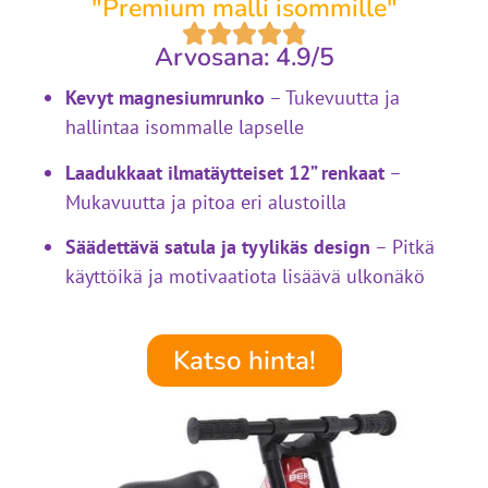
"Premium malli isommille"
Arvosana: 4.9/5
Kevyt magnesiumrunko
– Tukevuutta ja
hallintaa isommalle lapselle
Laadukkaat ilmatäytteiset 12” renkaat
–
Mukavuutta ja pitoa eri alustoilla
Säädettävä satula ja tyylikäs design
– Pitkä
käyttöikä ja motivaatiota lisäävä ulkonäkö
Katso hinta!