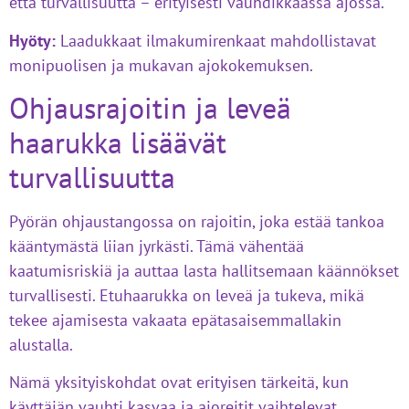
että turvallisuutta – erityisesti vauhdikkaassa ajossa.
Hyöty:
Laadukkaat ilmakumirenkaat mahdollistavat
monipuolisen ja mukavan ajokokemuksen.
Ohjausrajoitin ja leveä
haarukka lisäävät
turvallisuutta
Pyörän ohjaustangossa on rajoitin, joka estää tankoa
kääntymästä liian jyrkästi. Tämä vähentää
kaatumisriskiä ja auttaa lasta hallitsemaan käännökset
turvallisesti. Etuhaarukka on leveä ja tukeva, mikä
tekee ajamisesta vakaata epätasaisemmallakin
alustalla.
Nämä yksityiskohdat ovat erityisen tärkeitä, kun
käyttäjän vauhti kasvaa ja ajoreitit vaihtelevat.