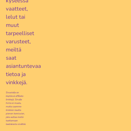
kyseessä
vaatteet,
lelut tai
muut
tarpeelliset
varusteet,
meiltä
saat
asiantuntevaa
tietoa ja
vinkkejä.
Sivustolla on
käytössä affiliate-
linkkejä. Sinulle
hinta ei muutu,
mutta saamme
linkkien kautta
pienen komission,
joka auttaa meitä
tuottamaan
laadukasta sisältöä.