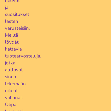
neuvot
ja
suositukset
lasten
varusteisiin.
Meiltä
löydät
kattavia
tuotearvosteluja,
jotka
auttavat
sinua
tekemään
oikeat
valinnat.
Olipa