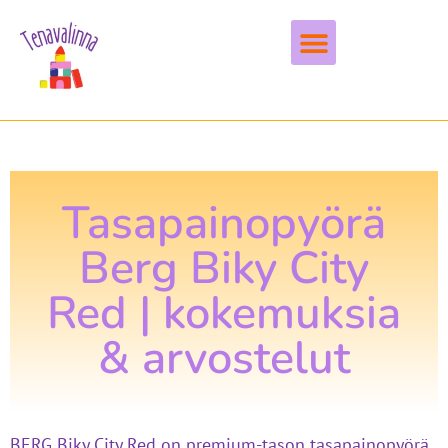
Vapaa-aika & harrastukset
Tasapainopyörä
Berg Biky City
Red | kokemuksia
& arvostelut
BERG Biky City Red on premium-tason tasapainopyörä,