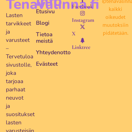
Info
Tenavalinna.fi
©tenavalinna.
Facebook
kaikki
Etusivu
Lasten
oikeudet
Instagram
Blogi
tarvikkeet
muutoksiin
ja
pidätetään.
X
Tietoa
varusteet
meistä
Linktree
–
Yhteydenotto
Tervetuloa
Evästeet
sivustolle,
joka
tarjoaa
parhaat
neuvot
ja
suositukset
lasten
varusteisiin.