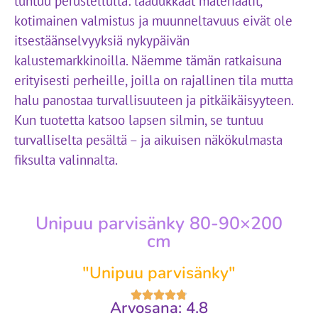
tuntuu perustellulta: laadukkaat materiaalit,
kotimainen valmistus ja muunneltavuus eivät ole
itsestäänselvyyksiä nykypäivän
kalustemarkkinoilla. Näemme tämän ratkaisuna
erityisesti perheille, joilla on rajallinen tila mutta
halu panostaa turvallisuuteen ja pitkäikäisyyteen.
Kun tuotetta katsoo lapsen silmin, se tuntuu
turvalliselta pesältä – ja aikuisen näkökulmasta
fiksulta valinnalta.
Unipuu parvisänky 80-90×200
cm
"Unipuu parvisänky"
Arvosana: 4.8