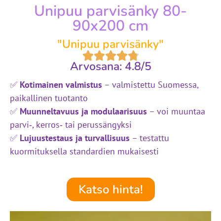
Unipuu parvisänky 80-
90x200 cm
"Unipuu parvisänky"
Arvosana: 4.8/5
✅
Kotimainen valmistus
– valmistettu Suomessa,
paikallinen tuotanto
✅
Muunneltavuus ja modulaarisuus
– voi muuntaa
parvi‑, kerros‑ tai perussängyksi
✅
Lujuustestaus ja turvallisuus
– testattu
kuormituksella standardien mukaisesti
Katso hinta!