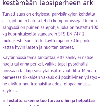
kestämään lapsiperheen arki
Turvallisuus on erityisesti parvisänkyjen kohdalla
asia, johon ei haluta tehdä kompromisseja. Unipuu-
sängyssä on puinen sälepohja, joka on testattu 100
kg kuormituksella standardin SFS-EN 747-2
mukaisesti. Suositeltu käyttöraja on 70 kg, mikä
kattaa hyvin lasten ja nuorten tarpeet.
Käytännössä tämä tarkoittaa, että sänky ei natise,
huoju tai anna periksi, vaikka lapsi pyörähtäisi
unissaan tai kiipeäisi ylätasolle vauhdilla. Meidän
perheessä tikkaiden vakaus oli positiivinen yllätys –
ne eivät tunnu irtonaisilta edes reippaammassa
käytössä.
⭐
Testattu rakenne tuo turvaa öihin ja helpottaa