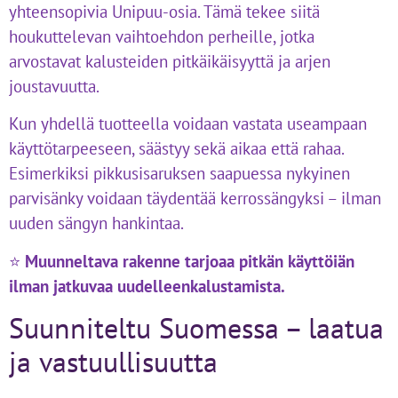
yhteensopivia Unipuu-osia. Tämä tekee siitä
houkuttelevan vaihtoehdon perheille, jotka
arvostavat kalusteiden pitkäikäisyyttä ja arjen
joustavuutta.
Kun yhdellä tuotteella voidaan vastata useampaan
käyttötarpeeseen, säästyy sekä aikaa että rahaa.
Esimerkiksi pikkusisaruksen saapuessa nykyinen
parvisänky voidaan täydentää kerrossängyksi – ilman
uuden sängyn hankintaa.
⭐
Muunneltava rakenne tarjoaa pitkän käyttöiän
ilman jatkuvaa uudelleenkalustamista.
Suunniteltu Suomessa – laatua
ja vastuullisuutta