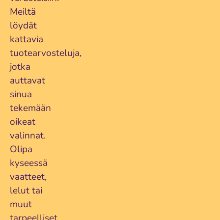
Meiltä
löydät
kattavia
tuotearvosteluja,
jotka
auttavat
sinua
tekemään
oikeat
valinnat.
Olipa
kyseessä
vaatteet,
lelut tai
muut
tarpeelliset