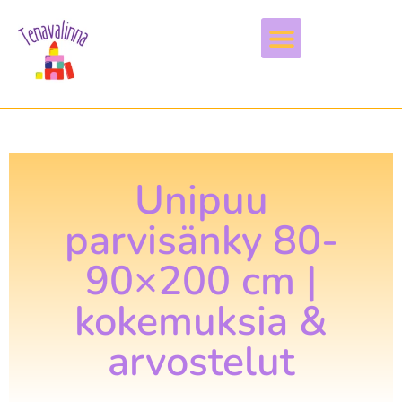
Vapaa-aika & harrastukset
Unipuu
parvisänky 80-
90×200 cm |
kokemuksia &
arvostelut