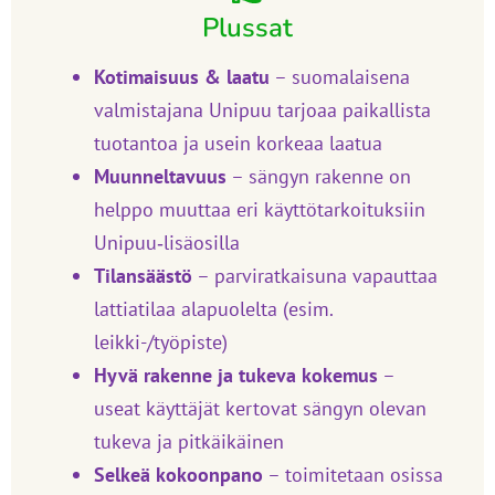
Plussat
Kotimaisuus & laatu
– suomalaisena
valmistajana Unipuu tarjoaa paikallista
tuotantoa ja usein korkeaa laatua
Muunneltavuus
– sängyn rakenne on
helppo muuttaa eri käyttötarkoituksiin
Unipuu‑lisäosilla
Tilansäästö
– parviratkaisuna vapauttaa
lattiatilaa alapuolelta (esim.
leikki-/työpiste)
Hyvä rakenne ja tukeva kokemus
–
useat käyttäjät kertovat sängyn olevan
tukeva ja pitkäikäinen
Selkeä kokoonpano
– toimitetaan osissa