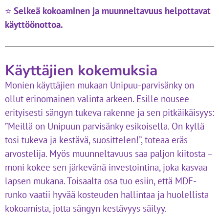
⭐
Selkeä kokoaminen ja muunneltavuus helpottavat
käyttöönottoa.
Käyttäjien kokemuksia
Monien käyttäjien mukaan Unipuu-parvisänky on
ollut erinomainen valinta arkeen. Esille nousee
erityisesti sängyn tukeva rakenne ja sen pitkäikäisyys:
”Meillä on Unipuun parvisänky esikoisella. On kyllä
tosi tukeva ja kestävä, suosittelen!”, toteaa eräs
arvostelija. Myös muunneltavuus saa paljon kiitosta –
moni kokee sen järkevänä investointina, joka kasvaa
lapsen mukana. Toisaalta osa tuo esiin, että MDF-
runko vaatii hyvää kosteuden hallintaa ja huolellista
kokoamista, jotta sängyn kestävyys säilyy.