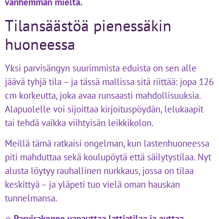
vanhemman mieltä.
Tilansäästöä pienessäkin
huoneessa
Yksi parvisängyn suurimmista eduista on sen alle
jäävä tyhjä tila – ja tässä mallissa sitä riittää: jopa 126
cm korkeutta, joka avaa runsaasti mahdollisuuksia.
Alapuolelle voi sijoittaa kirjoituspöydän, lelukaapit
tai tehdä vaikka viihtyisän leikkikolon.
Meillä tämä ratkaisi ongelman, kun lastenhuoneessa
piti mahduttaa sekä koulupöytä että säilytystilaa. Nyt
alusta löytyy rauhallinen nurkkaus, jossa on tilaa
keskittyä – ja yläpeti tuo vielä oman hauskan
tunnelmansa.
⭐
Parvirakenne vapauttaa lattiatilaa ja auttaa