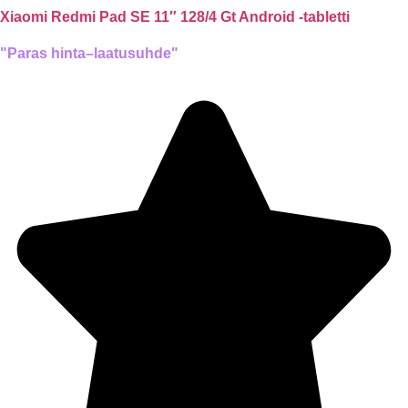
Xiaomi Redmi Pad SE 11″ 128/4 Gt Android -tabletti
"Paras hinta–laatusuhde"