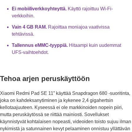
Ei mobiiliverkkoyhteyttä.
Käyttö rajoittuu Wi-Fi-
verkkoihin.
Vain 4 GB RAM.
Rajoittaa moniajoa vaativissa
tehtävissä.
Tallennus eMMC-tyyppiä.
Hitaampi kuin uudemmat
UFS-vaihtoehdot.
Tehoa arjen peruskäyttöön
Xiaomi Redmi Pad SE 11” käyttää Snapdragon 680 -suoritinta,
joka on kahdeksanytiminen ja kykenee 2,4 gigahertsin
kellotaajuuteen. Kyseessä ei ole markkinoiden nopein piiri,
mutta peruskäytössä se riittää mainiosti. Sovellukset
käynnistyvät kohtalaisen nopeasti, videoiden toisto sujuu ilman
nykimistä ja satunnainen kevyt pelaaminen onnistuu yllättävän