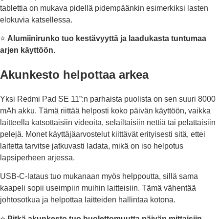
tablettia on mukava pidellä pidempäänkin esimerkiksi lasten
elokuvia katsellessa.
⭐
Alumiinirunko tuo kestävyyttä ja laadukasta tuntumaa
arjen käyttöön.
Akunkesto helpottaa arkea
Yksi Redmi Pad SE 11”:n parhaista puolista on sen suuri 8000
mAh akku. Tämä riittää helposti koko päivän käyttöön, vaikka
laitteella katsottaisiin videoita, selailtaisiin nettiä tai pelattaisiin
pelejä. Monet käyttäjäarvostelut kiittävät erityisesti sitä, ettei
laitetta tarvitse jatkuvasti ladata, mikä on iso helpotus
lapsiperheen arjessa.
USB-C-lataus tuo mukanaan myös helppoutta, sillä sama
kaapeli sopii useimpiin muihin laitteisiin. Tämä vähentää
johtosotkua ja helpottaa laitteiden hallintaa kotona.
⭐
Pitkä akunkesto tuo huolettomuutta päivän mittaisiin