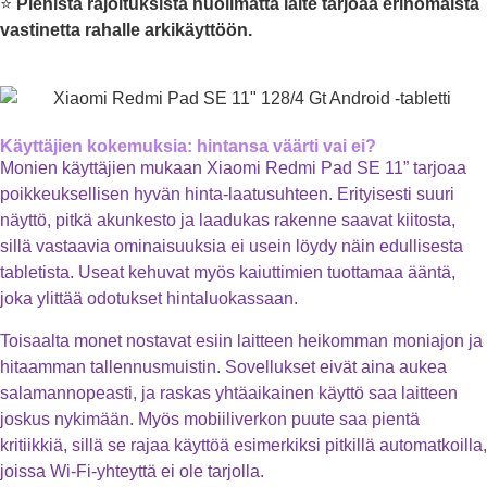
⭐
Pienistä rajoituksista huolimatta laite tarjoaa erinomaista
vastinetta rahalle arkikäyttöön.
Käyttäjien kokemuksia: hintansa väärti vai ei?
Monien käyttäjien mukaan Xiaomi Redmi Pad SE 11” tarjoaa
poikkeuksellisen hyvän hinta-laatusuhteen. Erityisesti suuri
näyttö, pitkä akunkesto ja laadukas rakenne saavat kiitosta,
sillä vastaavia ominaisuuksia ei usein löydy näin edullisesta
tabletista. Useat kehuvat myös kaiuttimien tuottamaa ääntä,
joka ylittää odotukset hintaluokassaan.
Toisaalta monet nostavat esiin laitteen heikomman moniajon ja
hitaamman tallennusmuistin. Sovellukset eivät aina aukea
salamannopeasti, ja raskas yhtäaikainen käyttö saa laitteen
joskus nykimään. Myös mobiiliverkon puute saa pientä
kritiikkiä, sillä se rajaa käyttöä esimerkiksi pitkillä automatkoilla,
joissa Wi-Fi-yhteyttä ei ole tarjolla.