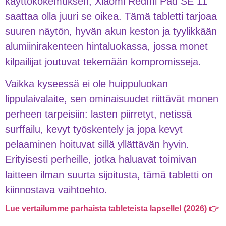
käyttökokemuksen, Xiaomi Redmi Pad SE 11”
saattaa olla juuri se oikea. Tämä tabletti tarjoaa
suuren näytön, hyvän akun keston ja tyylikkään
alumiinirakenteen hintaluokassa, jossa monet
kilpailijat joutuvat tekemään kompromisseja.
Vaikka kyseessä ei ole huippuluokan
lippulaivalaite, sen ominaisuudet riittävät monen
perheen tarpeisiin: lasten piirretyt, netissä
surffailu, kevyt työskentely ja jopa kevyt
pelaaminen hoituvat sillä yllättävän hyvin.
Erityisesti perheille, jotka haluavat toimivan
laitteen ilman suurta sijoitusta, tämä tabletti on
kiinnostava vaihtoehto.
Lue vertailumme parhaista tableteista lapselle! (2026) 👉