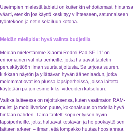
Useimpien mielestä tabletti on kuitenkin ehdottomasti hintansa
väärti, etenkin jos käyttö keskittyy viihteeseen, satunnaiseen
työntekoon ja netin selailuun kotona.
Meidän mielipide: hyvä valinta budjetilla
Meidän mielestämme Xiaomi Redmi Pad SE 11” on
erinomainen valinta perheille, jotka haluavat tabletin
peruskäyttöön ilman suurta sijoitusta. Se tarjoaa suuren,
kirkkaan näytön ja yllättävän hyvän äänenlaadun, jotka
molemmat ovat iso plussa lapsiperheissä, joissa laitetta
käytetään paljon esimerkiksi videoiden katseluun.
Vaikka laitteessa on rajoituksensa, kuten vaatimaton RAM-
muisti ja mobiiliverkon puute, kokonaisuus on todella hyvä
hintaan nähden. Tämä tabletti sopii erityisen hyvin
lapsiperheille, jotka haluavat kestävän ja helppokäyttöisen
laitteen arkeen – ilman, että lompakko huutaa hoosiannaa.