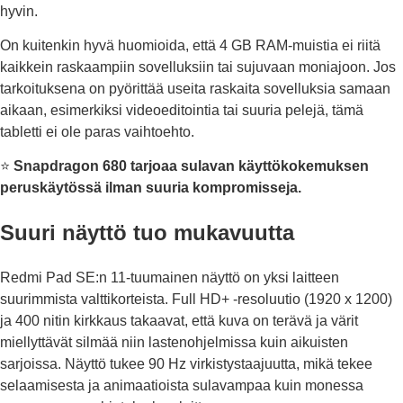
hyvin.
On kuitenkin hyvä huomioida, että 4 GB RAM-muistia ei riitä
kaikkein raskaampiin sovelluksiin tai sujuvaan moniajoon. Jos
tarkoituksena on pyörittää useita raskaita sovelluksia samaan
aikaan, esimerkiksi videoeditointia tai suuria pelejä, tämä
tabletti ei ole paras vaihtoehto.
⭐
Snapdragon 680 tarjoaa sulavan käyttökokemuksen
peruskäytössä ilman suuria kompromisseja.
Suuri näyttö tuo mukavuutta
Redmi Pad SE:n 11-tuumainen näyttö on yksi laitteen
suurimmista valttikorteista. Full HD+ -resoluutio (1920 x 1200)
ja 400 nitin kirkkaus takaavat, että kuva on terävä ja värit
miellyttävät silmää niin lastenohjelmissa kuin aikuisten
sarjoissa. Näyttö tukee 90 Hz virkistystaajuutta, mikä tekee
selaamisesta ja animaatioista sulavampaa kuin monessa