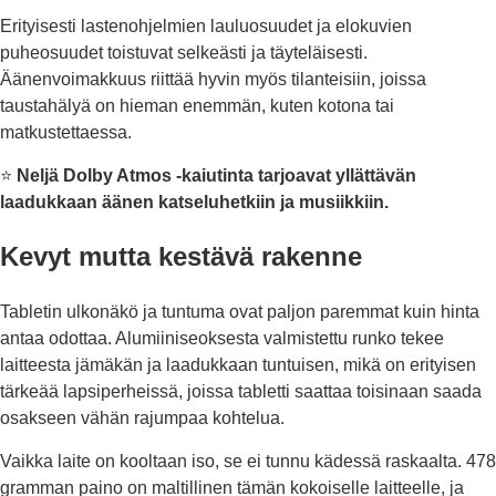
Erityisesti lastenohjelmien lauluosuudet ja elokuvien
puheosuudet toistuvat selkeästi ja täyteläisesti.
Äänenvoimakkuus riittää hyvin myös tilanteisiin, joissa
taustahälyä on hieman enemmän, kuten kotona tai
matkustettaessa.
⭐
Neljä Dolby Atmos -kaiutinta tarjoavat yllättävän
laadukkaan äänen katseluhetkiin ja musiikkiin.
Kevyt mutta kestävä rakenne
Tabletin ulkonäkö ja tuntuma ovat paljon paremmat kuin hinta
antaa odottaa. Alumiiniseoksesta valmistettu runko tekee
laitteesta jämäkän ja laadukkaan tuntuisen, mikä on erityisen
tärkeää lapsiperheissä, joissa tabletti saattaa toisinaan saada
osakseen vähän rajumpaa kohtelua.
Vaikka laite on kooltaan iso, se ei tunnu kädessä raskaalta. 478
gramman paino on maltillinen tämän kokoiselle laitteelle, ja