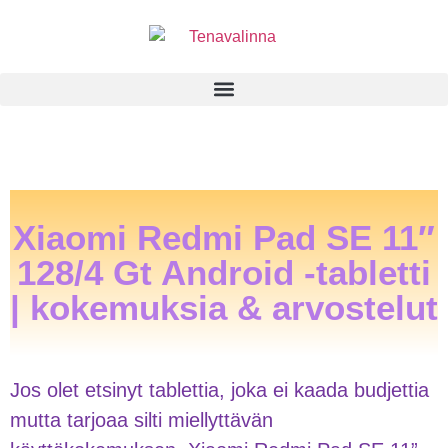
Xiaomi Redmi Pad SE 11″
128/4 Gt Android -tabletti
| kokemuksia & arvostelut
Jos olet etsinyt tablettia, joka ei kaada budjettia
mutta tarjoaa silti miellyttävän