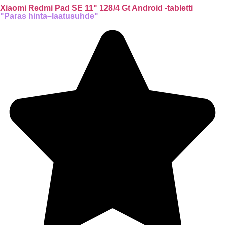
Xiaomi Redmi Pad SE 11" 128/4 Gt Android -tabletti
"Paras hinta–laatusuhde"