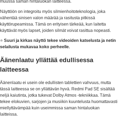
muussa saman hintaluokan laitteessa.
Näyttöön on integroitu myös silmienhoitoteknologia, joka
vähentää sinisen valon määrää ja rasitusta pitkissä
käyttörupeamissa. Tämä on erityisen tärkeää, kun laitetta
käyttävät myös lapset, joiden silmät voivat rasittua nopeasti.
⭐
Suuri ja kirkas näyttö tekee videoiden katselusta ja netin
selailusta mukavaa koko perheelle.
Äänenlaatu yllättää edullisessa
laitteessa
Äänenlaatu ei usein ole edullisten tablettien vahvuus, mutta
tässä laitteessa se on yllättävän hyvä. Redmi Pad SE sisältää
neljä kaiutinta, jotka tukevat Dolby Atmos -tekniikkaa. Tämä
tekee elokuvien, sarjojen ja musiikin kuuntelusta huomattavasti
miellyttävämpää kuin useimmissa saman hintaluokan
laitteissa.