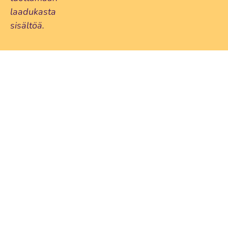
laadukasta
sisältöä.