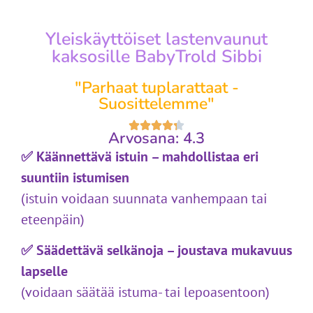
Yleiskäyttöiset lastenvaunut
kaksosille BabyTrold Sibbi
"Parhaat tuplarattaat -
Suosittelemme"
Arvosana: 4.3
✅ Käännettävä istuin – mahdollistaa eri
suuntiin istumisen
(istuin voidaan suunnata vanhempaan tai
eteenpäin)
✅ Säädettävä selkänoja – joustava mukavuus
lapselle
(voidaan säätää istuma- tai lepoasentoon)