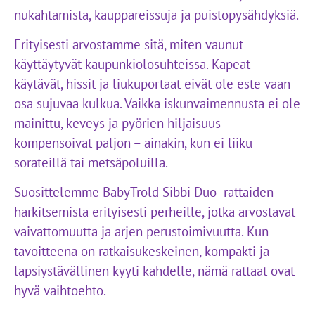
nukahtamista, kauppareissuja ja puistopysähdyksiä.
Erityisesti arvostamme sitä, miten vaunut
käyttäytyvät kaupunkiolosuhteissa. Kapeat
käytävät, hissit ja liukuportaat eivät ole este vaan
osa sujuvaa kulkua. Vaikka iskunvaimennusta ei ole
mainittu, keveys ja pyörien hiljaisuus
kompensoivat paljon – ainakin, kun ei liiku
sorateillä tai metsäpoluilla.
Suosittelemme BabyTrold Sibbi Duo -rattaiden
harkitsemista erityisesti perheille, jotka arvostavat
vaivattomuutta ja arjen perustoimivuutta. Kun
tavoitteena on ratkaisukeskeinen, kompakti ja
lapsiystävällinen kyyti kahdelle, nämä rattaat ovat
hyvä vaihtoehto.