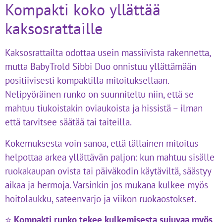
Kompakti koko yllättää
kaksosrattaille
Kaksosrattailta odottaa usein massiivista rakennetta,
mutta BabyTrold Sibbi Duo onnistuu yllättämään
positiivisesti kompaktilla mitoituksellaan.
Nelipyöräinen runko on suunniteltu niin, että se
mahtuu tiukoistakin oviaukoista ja hissistä – ilman
että tarvitsee säätää tai taiteilla.
Kokemuksesta voin sanoa, että tällainen mitoitus
helpottaa arkea yllättävän paljon: kun mahtuu sisälle
ruokakaupan ovista tai päiväkodin käytäviltä, säästyy
aikaa ja hermoja. Varsinkin jos mukana kulkee myös
hoitolaukku, sateenvarjo ja viikon ruokaostokset.
⭐
Kompakti runko tekee kulkemisesta sujuvaa myös