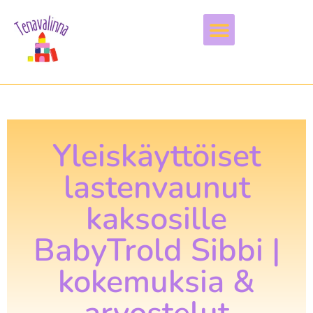
Vapaa-aika & harrastukset
Yleiskäyttöiset
lastenvaunut
kaksosille
BabyTrold Sibbi |
kokemuksia &