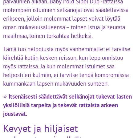
päiväunien aikaan. BabyTrold Sibbi Duo -rattaissa
molempien istuimien selkänojat ovat säädettävissä
erikseen, jolloin molemmat lapset voivat löytää
oman mukavuusalueensa – toinen istua ja seurata
maailmaa, toinen torkahtaa hetkeksi.
Tämä tuo helpotusta myös vanhemmalle: ei tarvitse
kiirehtiä kotiin kesken reissun, kun lepo onnistuu
myös rattaissa. Ja kun molemmat istuimet saa
helposti eri kulmiin, ei tarvitse tehdä kompromissia
kummankaan lapsen mukavuuden suhteen.
⭐
Itsenäisesti säädettävät selkänojat tukevat lasten
yksilöllisiä tarpeita ja tekevät rattaista arkeen
joustavat.
Kevyet ja hiljaiset