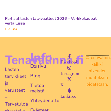
Parhaat lasten talvivaatteet 2026 – Verkkokaupat
vertailussa
Lue lisää
Info
Tenavalinna.fi
©tenavalinna.
Facebook
kaikki
Etusivu
Lasten
oikeudet
Instagram
Blogi
tarvikkeet
muutoksiin
ja
pidätetään.
X
Tietoa
varusteet
meistä
Linktree
–
Yhteydenotto
Tervetuloa
Evästeet
sivustolle,