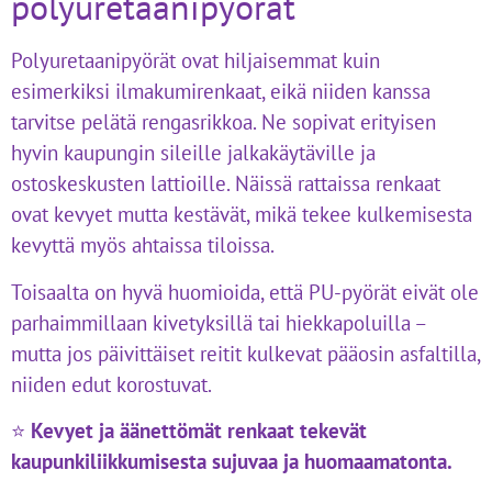
polyuretaanipyörät
Polyuretaanipyörät ovat hiljaisemmat kuin
esimerkiksi ilmakumirenkaat, eikä niiden kanssa
tarvitse pelätä rengasrikkoa. Ne sopivat erityisen
hyvin kaupungin sileille jalkakäytäville ja
ostoskeskusten lattioille. Näissä rattaissa renkaat
ovat kevyet mutta kestävät, mikä tekee kulkemisesta
kevyttä myös ahtaissa tiloissa.
Toisaalta on hyvä huomioida, että PU-pyörät eivät ole
parhaimmillaan kivetyksillä tai hiekkapoluilla –
mutta jos päivittäiset reitit kulkevat pääosin asfaltilla,
niiden edut korostuvat.
⭐
Kevyet ja äänettömät renkaat tekevät
kaupunkiliikkumisesta sujuvaa ja huomaamatonta.