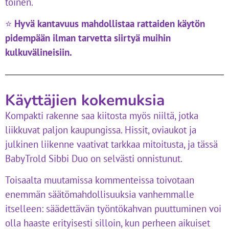
toinen.
⭐
Hyvä kantavuus mahdollistaa rattaiden käytön
pidempään ilman tarvetta siirtyä muihin
kulkuvälineisiin.
Käyttäjien kokemuksia
Kompakti rakenne saa kiitosta myös niiltä, jotka
liikkuvat paljon kaupungissa. Hissit, oviaukot ja
julkinen liikenne vaativat tarkkaa mitoitusta, ja tässä
BabyTrold Sibbi Duo on selvästi onnistunut.
Toisaalta muutamissa kommenteissa toivotaan
enemmän säätömahdollisuuksia vanhemmalle
itselleen: säädettävän työntökahvan puuttuminen voi
olla haaste erityisesti silloin, kun perheen aikuiset