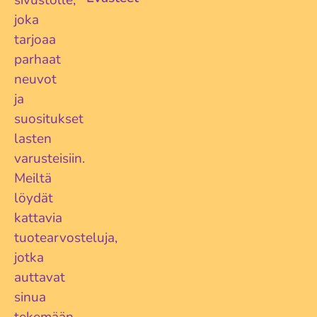
joka
tarjoaa
parhaat
neuvot
ja
suositukset
lasten
varusteisiin.
Meiltä
löydät
kattavia
tuotearvosteluja,
jotka
auttavat
sinua
tekemään