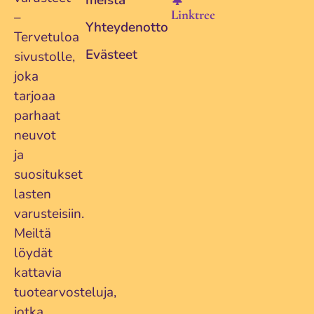
meistä
Linktree
–
Yhteydenotto
Tervetuloa
Evästeet
sivustolle,
joka
tarjoaa
parhaat
neuvot
ja
suositukset
lasten
varusteisiin.
Meiltä
löydät
kattavia
tuotearvosteluja,
jotka