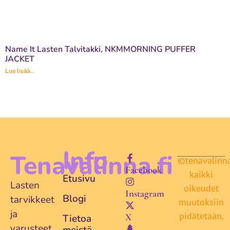
Name It Lasten Talvitakki, NKMMORNING PUFFER
JACKET
Lue lisää...
Info
Tenavalinna.fi
©tenavalinna.
Facebook
kaikki
Etusivu
Lasten
oikeudet
Instagram
Blogi
tarvikkeet
muutoksiin
ja
pidätetään.
X
Tietoa
varusteet