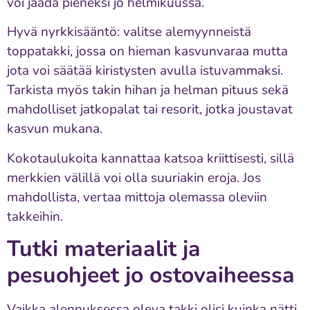
voi jäädä pieneksi jo helmikuussa.
Hyvä nyrkkisääntö: valitse alemyynneistä
toppatakki, jossa on hieman kasvunvaraa mutta
jota voi säätää kiristysten avulla istuvammaksi.
Tarkista myös takin hihan ja helman pituus sekä
mahdolliset jatkopalat tai resorit, jotka joustavat
kasvun mukana.
Kokotaulukoita kannattaa katsoa kriittisesti, sillä
merkkien välillä voi olla suuriakin eroja. Jos
mahdollista, vertaa mittoja olemassa oleviin
takkeihin.
Tutki materiaalit ja
pesuohjeet jo ostovaiheessa
Vaikka alennuksessa oleva takki olisi kuinka nätti