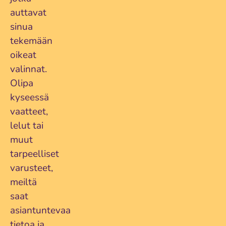
auttavat
sinua
tekemään
oikeat
valinnat.
Olipa
kyseessä
vaatteet,
lelut tai
muut
tarpeelliset
varusteet,
meiltä
saat
asiantuntevaa
tietoa ja