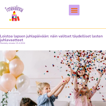
Vapaa-aika & harrastukset
Loistoa lapsen juhlapäivään: näin valitset täydelliset lasten
juhlavaatteet
Päivitetty viimeksi 15.4.2024