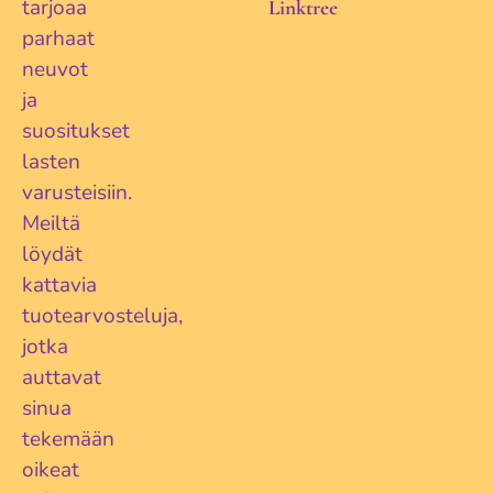
tarjoaa
Linktree
parhaat
neuvot
ja
suositukset
lasten
varusteisiin.
Meiltä
löydät
kattavia
tuotearvosteluja,
jotka
auttavat
sinua
tekemään
oikeat