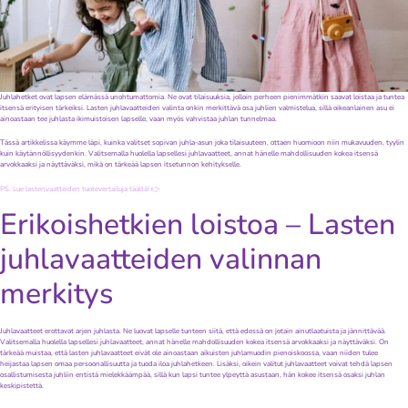
Juhlahetket ovat lapsen elämässä unohtumattomia. Ne ovat tilaisuuksia, jolloin perheen pienimmätkin saavat loistaa ja tuntea
itsensä erityisen tärkeiksi. Lasten juhlavaatteiden valinta onkin merkittävä osa juhlien valmistelua, sillä oikeanlainen asu ei
ainoastaan tee juhlasta ikimuistoisen lapselle, vaan myös vahvistaa juhlan tunnelmaa.
Tässä artikkelissa käymme läpi, kuinka valitset sopivan juhla-asun joka tilaisuuteen, ottaen huomioon niin mukavuuden, tyylin
kuin käytännöllisyydenkin. Valitsemalla huolella lapsellesi juhlavaatteet, annat hänelle mahdollisuuden kokea itsensä
arvokkaaksi ja näyttäväksi, mikä on tärkeää lapsen itsetunnon kehitykselle.
PS. Lue lastenvaatteiden tuotevertailuja täältä! 👉
Erikoishetkien loistoa – Lasten
juhlavaatteiden valinnan
merkitys
Juhlavaatteet erottavat arjen juhlasta. Ne luovat lapselle tunteen siitä, että edessä on jotain ainutlaatuista ja jännittävää.
Valitsemalla huolella lapsellesi juhlavaatteet, annat hänelle mahdollisuuden kokea itsensä arvokkaaksi ja näyttäväksi. On
tärkeää muistaa, että lasten juhlavaatteet eivät ole ainoastaan aikuisten juhlamuodin pienoiskoossa, vaan niiden tulee
heijastaa lapsen omaa persoonallisuutta ja tuoda iloa juhlahetkeen. Lisäksi, oikein valitut juhlavaatteet voivat tehdä lapsen
osallistumisesta juhliin entistä mielekkäämpää, sillä kun lapsi tuntee ylpeyttä asustaan, hän kokee itsensä osaksi juhlan
keskipistettä.