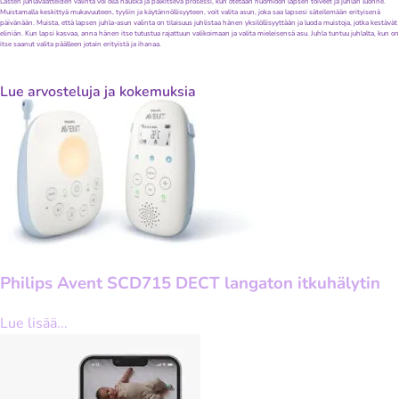
Lasten juhlavaatteiden valinta voi olla hauska ja palkitseva prosessi, kun otetaan huomioon lapsen toiveet ja juhlan luonne.
Muistamalla keskittyä mukavuuteen, tyyliin ja käytännöllisyyteen, voit valita asun, joka saa lapsesi säteilemään erityisenä
päivänään. Muista, että lapsen juhla-asun valinta on tilaisuus juhlistaa hänen yksilöllisyyttään ja luoda muistoja, jotka kestävät
eliniän. Kun lapsi kasvaa, anna hänen itse tutustua rajattuun valikoimaan ja valita mieleisensä asu. Juhla tuntuu juhlalta, kun on
itse saanut valita päälleen jotain erityistä ja ihanaa.
Lue arvosteluja ja kokemuksia
Philips Avent SCD715 DECT langaton itkuhälytin
Lue lisää...