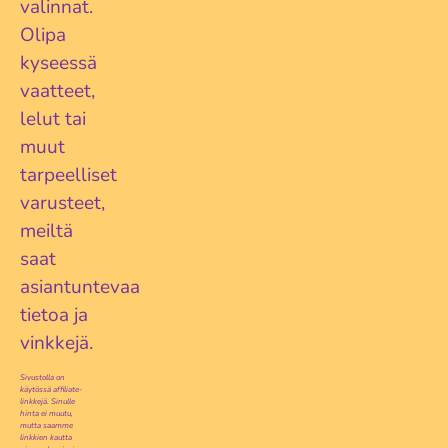
valinnat.
Olipa
kyseessä
vaatteet,
lelut tai
muut
tarpeelliset
varusteet,
meiltä
saat
asiantuntevaa
tietoa ja
vinkkejä.
Sivustolla on
käytössä affiliate-
linkkejä. Sinulle
hinta ei muutu,
mutta saamme
linkkien kautta