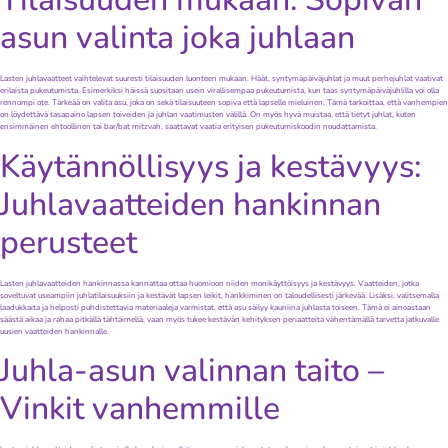
asun valinta joka juhlaan
Lasten juhlavaatteet vaihtelevat suuresti tilaisuuden luonteen mukaan. Häät, syntymäpäiväjuhlat ja muut perhejuhlat vaativat
erilaista pukeutumista. Esimerkiksi häissä suositaan usein virallisempaa pukeutumista, kun taas syntymäpäiväjuhlilla voi olla
rennompi ote. Tärkeää on valita asu, joka on sekä tilaisuuteen sopiva että lapselle mieluinen. Tämä tarkoittaa, että vanhempien
on löydettävä tasapaino lapsen toiveiden ja juhlan vaatimusten välillä. On myös hyvä muistaa, että tietyt juhlat, kuten
ensimmäinen ehtoollinen tai bar/bat mitzvah, saattavat vaatia erityisen pukeutumiskoodin noudattamista.
Käytännöllisyys ja kestävyys:
Juhlavaatteiden hankinnan
perusteet
Lasten juhlavaatteiden hankinnassa kannattaa ottaa huomioon niiden monikäyttöisyys ja kestävyys. Vaatteiden, jotka
soveltuvat useampiin juhlatilaisuuksiin ja kestävät lapsen leikit, hankkiminen on taloudellisesti järkevää. Lisäksi, valitsemalla
laadukkaita ja helposti puhdistettavia materiaaleja varmistat, että asu säilyy kauniina juhlasta toiseen. Tämä ei ainoastaan
säästä aikaa ja rahaa pitkällä tähtäimellä, vaan myös tukee kestävän kehityksen periaatteita vähentämällä tarvetta jatkuvalle
uusien vaatteiden hankinnalle.
Juhla-asun valinnan taito –
Vinkit vanhemmille