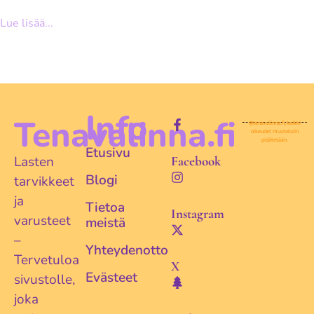
Lue lisää...
Info
Tenavalinna.fi
©tenavalinna.fi, kaikki
oikeudet muutoksiin
pidätetään.
Etusivu
Lasten
Facebook
Blogi
tarvikkeet
ja
Tietoa
Instagram
varusteet
meistä
–
Yhteydenotto
Tervetuloa
X
Evästeet
sivustolle,
joka