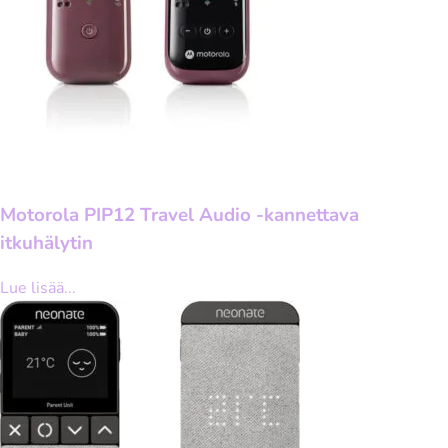
Motorola PIP12 Travel Audio -kannettava
itkuhälytin
Lue lisää...