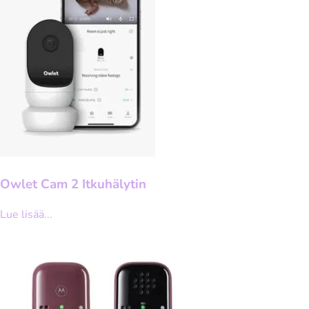
Owlet Cam 2 Itkuhälytin
Lue lisää...