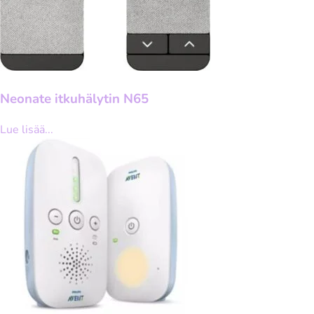
Neonate itkuhälytin N65
Lue lisää...