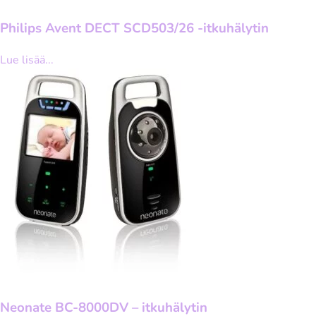
Philips Avent DECT SCD503/26 -itkuhälytin
Lue lisää...
Neonate BC-8000DV – itkuhälytin