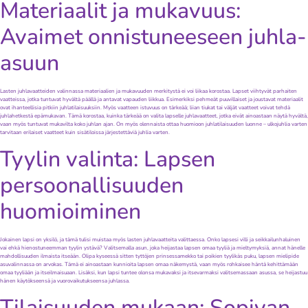
Materiaalit ja mukavuus:
Avaimet onnistuneeseen juhla-
asuun
Lasten juhlavaatteiden valinnassa materiaalien ja mukavuuden merkitystä ei voi liikaa korostaa. Lapset viihtyvät parhaiten
vaatteissa, jotka tuntuvat hyvältä päällä ja antavat vapauden liikkua. Esimerkiksi pehmeät puuvillaiset ja joustavat materiaalit
ovat ihanteellisia pitkiin juhlatilaisuuksiin. Myös vaatteen istuvuus on tärkeää; liian tiukat tai väljät vaatteet voivat tehdä
juhlahetkestä epämukavan. Tämä korostaa, kuinka tärkeää on valita lapselle juhlavaatteet, jotka eivät ainoastaan näytä hyvältä,
vaan myös tuntuvat mukavilta koko juhlan ajan. On myös olennaista ottaa huomioon juhlatilaisuuden luonne – ulkojuhlia varten
tarvitaan erilaiset vaatteet kuin sisätiloissa järjestettäviä juhlia varten.
Tyylin valinta: Lapsen
persoonallisuuden
huomioiminen
Jokainen lapsi on yksilö, ja tämä tulisi muistaa myös lasten juhlavaatteita valittaessa. Onko lapsesi villi ja seikkailunhaluinen
vai ehkä hienostuneemman tyylin ystävä? Valitsemalla asun, joka heijastaa lapsen omaa tyyliä ja mieltymyksiä, annat hänelle
mahdollisuuden ilmaista itseään. Olipa kyseessä sitten tyttöjen prinsessamekko tai poikien tyylikäs puku, lapsen mielipide
asuvalinnassa on arvokas. Tämä ei ainoastaan kunnioita lapsen omaa näkemystä, vaan myös rohkaisee häntä kehittämään
omaa tyyliään ja itseilmaisuaan. Lisäksi, kun lapsi tuntee olonsa mukavaksi ja itsevarmaksi valitsemassaan asussa, se heijastuu
hänen käytökseensä ja vuorovaikutukseensa juhlassa.
Tilaisuuden mukaan: Sopivan