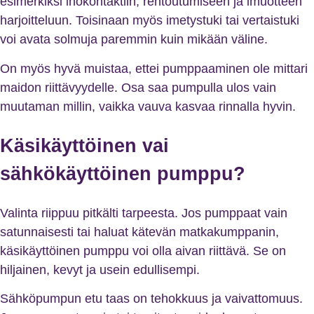
esimerkiksi ihokontaktiin, rentoutumiseen ja imuotteen
harjoitteluun. Toisinaan myös imetystuki tai vertaistuki
voi avata solmuja paremmin kuin mikään väline.
On myös hyvä muistaa, ettei pumppaaminen ole mittari
maidon riittävyydelle. Osa saa pumpulla ulos vain
muutaman millin, vaikka vauva kasvaa rinnalla hyvin.
Käsikäyttöinen vai
sähkökäyttöinen pumppu?
Valinta riippuu pitkälti tarpeesta. Jos pumppaat vain
satunnaisesti tai haluat kätevän matkakumppanin,
käsikäyttöinen pumppu voi olla aivan riittävä. Se on
hiljainen, kevyt ja usein edullisempi.
Sähköpumpun etu taas on tehokkuus ja vaivattomuus.