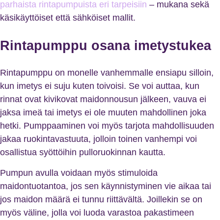
parhaista rintapumpuista eri tarpeisiin
– mukana sekä
käsikäyttöiset että sähköiset mallit.
Rintapumppu osana imetystukea
Rintapumppu on monelle vanhemmalle ensiapu silloin,
kun imetys ei suju kuten toivoisi. Se voi auttaa, kun
rinnat ovat kivikovat maidonnousun jälkeen, vauva ei
jaksa imeä tai imetys ei ole muuten mahdollinen joka
hetki. Pumppaaminen voi myös tarjota mahdollisuuden
jakaa ruokintavastuuta, jolloin toinen vanhempi voi
osallistua syöttöihin pulloruokinnan kautta.
Pumpun avulla voidaan myös stimuloida
maidontuotantoa, jos sen käynnistyminen vie aikaa tai
jos maidon määrä ei tunnu riittävältä. Joillekin se on
myös väline, jolla voi luoda varastoa pakastimeen