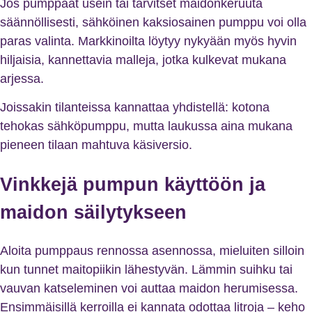
Jos pumppaat usein tai tarvitset maidonkeruuta
säännöllisesti, sähköinen kaksiosainen pumppu voi olla
paras valinta. Markkinoilta löytyy nykyään myös hyvin
hiljaisia, kannettavia malleja, jotka kulkevat mukana
arjessa.
Joissakin tilanteissa kannattaa yhdistellä: kotona
tehokas sähköpumppu, mutta laukussa aina mukana
pieneen tilaan mahtuva käsiversio.
Vinkkejä pumpun käyttöön ja
maidon säilytykseen
Aloita pumppaus rennossa asennossa, mieluiten silloin
kun tunnet maitopiikin lähestyvän. Lämmin suihku tai
vauvan katseleminen voi auttaa maidon herumisessa.
Ensimmäisillä kerroilla ei kannata odottaa litroja – keho