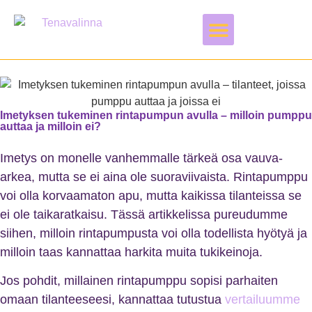
Vapaa-aika & harrastukset
Imetyksen tukeminen rintapumpun avulla – milloin pumppu
auttaa ja milloin ei?
Imetys on monelle vanhemmalle tärkeä osa vauva-
arkea, mutta se ei aina ole suoraviivaista. Rintapumppu
voi olla korvaamaton apu, mutta kaikissa tilanteissa se
ei ole taikaratkaisu. Tässä artikkelissa pureudumme
siihen, milloin rintapumpusta voi olla todellista hyötyä ja
milloin taas kannattaa harkita muita tukikeinoja.
Jos pohdit, millainen rintapumppu sopisi parhaiten
omaan tilanteeseesi, kannattaa tutustua
vertailuumme