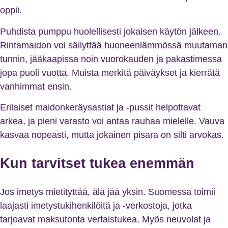
oppii.
Puhdista pumppu huolellisesti jokaisen käytön jälkeen.
Rintamaidon voi säilyttää huoneenlämmössä muutaman
tunnin, jääkaapissa noin vuorokauden ja pakastimessa
jopa puoli vuotta. Muista merkitä päiväykset ja kierrätä
vanhimmat ensin.
Erilaiset maidonkeräysastiat ja -pussit helpottavat
arkea, ja pieni varasto voi antaa rauhaa mielelle. Vauva
kasvaa nopeasti, mutta jokainen pisara on silti arvokas.
Kun tarvitset tukea enemmän
Jos imetys mietityttää, älä jää yksin. Suomessa toimii
laajasti imetystukihenkilöitä ja -verkostoja, jotka
tarjoavat maksutonta vertaistukea. Myös neuvolat ja