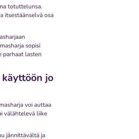
ma totuttelunsa.
ja itsestäänselvä osa
masharjaan
mmasharja sopisi
e parhaat lasten
käyttöön jo
masharja voi auttaa
välähtelevä liike
 jännittävältä ja