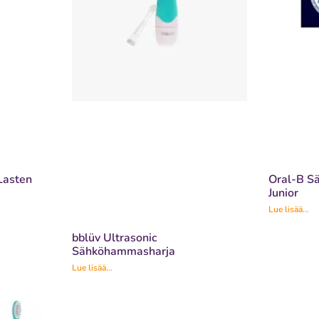
Lasten
Oral-B S
Junior
Lue lisää...
bblüv Ultrasonic
Sähköhammasharja
Lue lisää...