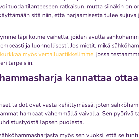
i tuoda tilanteeseen ratkaisun, mutta siinäkin on o
käyttämään sitä niin, että harjaamisesta tulee sujuva 
käymme läpi kolme vaihetta, joiden avulla sähköham
empeästi ja luonnollisesti. Jos mietit, mikä sähköha
kurkkaa myös vertailuartikkelimme
, jossa testaamm
i tarpeisiin.
hammasharja kannattaa ottaa 
iset taidot ovat vasta kehittymässä, joten sähköham
mmat hampaat vähemmällä vaivalla. Sen pyörivä tai 
uhdistustyöstä lapsen puolesta.
sähköhammasharjasta myös sen vuoksi, että se tuntuu