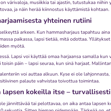
n värivaloja, musiikkia tai ajastin, tutustukaa niihin
htovaa, ja näin herää kiinnostus käyttämistä kohtaan.
harjaamisesta yhteinen rutiini
a selkeyttä arkeen. Kun hammasharjaus tapahtuu aina
massa paikassa, lapsi tietää, mitä odottaa. Yllätykse
iiden myötä.
dessä. Lapsi voi käyttää omaa harjaansa samalla kun
 toisin päin – lapsi seuraa, kun sinä harjaat. Mallint
kalenteriin voi auttaa alkuun. Kyse ei ole lahjonnasta,
itiivinen palaute vahvistaa toivottua toimintaa.
lapsen kokeilla itse – turvallisesti
le jännittävää tai pelottavaa, on aika antaa lapsen ko
10 sekuntia. Sitten hieman pidempään. Tärkeää on, e