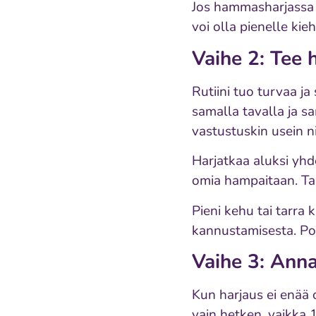
Jos hammasharjassa o
voi olla pienelle kie
Vaihe 2: Tee 
Rutiini tuo turvaa j
samalla tavalla ja sa
vastustuskin usein n
Harjatkaa aluksi yh
omia hampaitaan. Tai
Pieni kehu tai tarra 
kannustamisesta. Pos
Vaihe 3: Anna 
Kun harjaus ei enää o
vain hetken, vaikka 