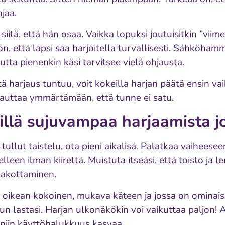
jaa.
iitä, että hän osaa. Vaikka lopuksi joutuisitkin ”vii
on, että lapsi saa harjoitella turvallisesti. Sähköham
tta pienenkin käsi tarvitsee vielä ohjausta.
ltä harjaus tuntuu, voit kokeilla harjan päätä ensin v
uttaa ymmärtämään, että tunne ei satu.
eillä sujuvampaa harjaamista j
tullut taistelu, ota pieni aikalisä. Palatkaa vaiheesee
een ilman kiirettä. Muistuta itseäsi, että toisto ja 
pakottaminen.
on oikean kokoinen, mukava käteen ja jossa on ominais
inun lastasi. Harjan ulkonäkökin voi vaikuttaa paljon!
, niin käyttöhalukkuus kasvaa.