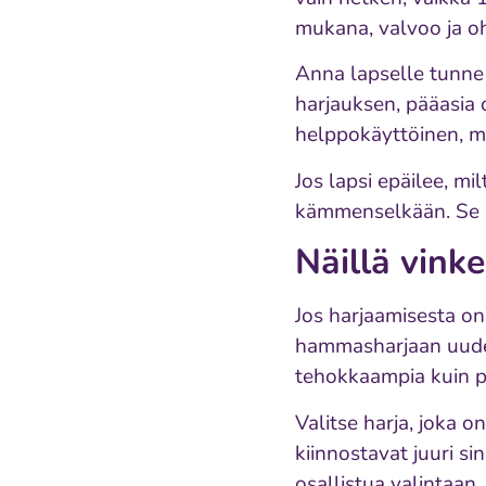
mukana, valvoo ja oh
Anna lapselle tunne s
harjauksen, pääasia 
helppokäyttöinen, mu
Jos lapsi epäilee, mi
kämmenselkään. Se a
Näillä vink
Jos harjaamisesta on 
hammasharjaan uudell
tehokkaampia kuin 
Valitse harja, joka 
kiinnostavat juuri s
osallistua valintaan