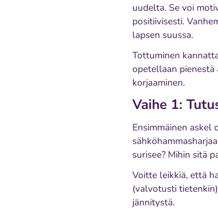
uudelta. Se voi mot
positiivisesti. Vanhe
lapsen suussa.
Tottuminen kannattaa
opetellaan pienestä
korjaaminen.
Vaihe 1: Tutu
Ensimmäinen askel on
sähköhammasharjaa r
surisee? Mihin sitä 
Voitte leikkiä, että
(valvotusti tietenkin)
jännitystä.