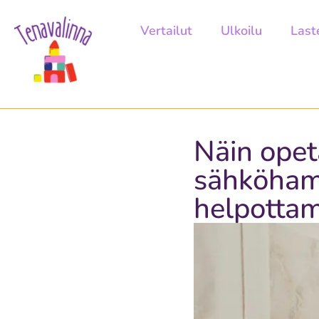
Vertailut
Ulkoilu
Last
Näin opet
sähköhamm
helpottam