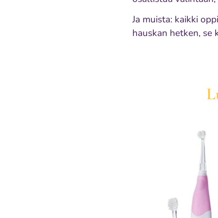
Ja muista: kaikki op
hauskan hetken, se k
L