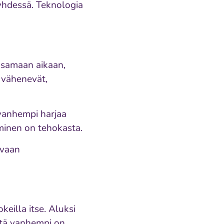
 yhdessä. Teknologia
 samaan aikaan,
t vähenevät,
 vanhempi harjaa
aminen on tehokasta.
 vaan
keilla itse. Aluksi
ttä vanhempi on