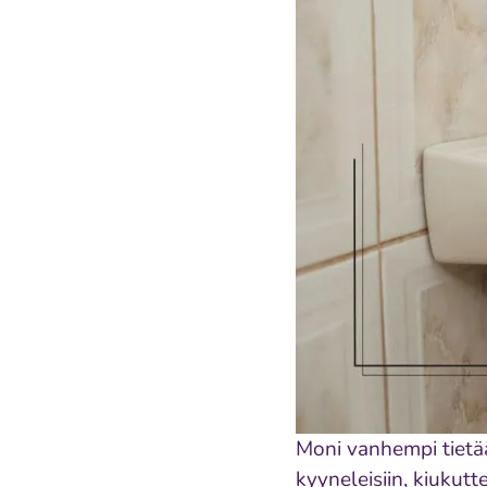
Moni vanhempi tietää 
kyyneleisiin, kiukutt