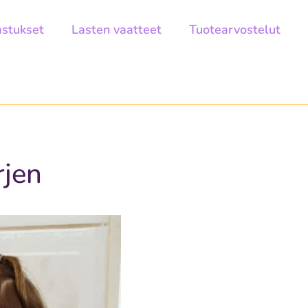
astukset
Lasten vaatteet
Tuotearvostelut
rjen