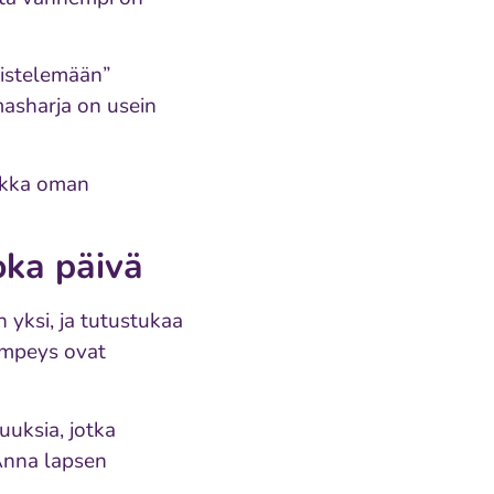
meistelemään”
masharja on usein
aikka oman
oka päivä
n yksi, ja tutustukaa
lempeys ovat
uuksia, jotka
 Anna lapsen