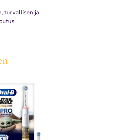
 turvallisen ja
putus.
en