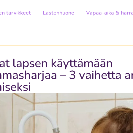
en tarvikkeet
Lastenhuone
Vapaa-aika & harr
at lapsen käyttämään
asharjaa – 3 vaihetta a
iseksi