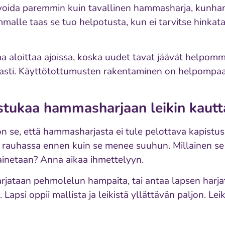
ivoida paremmin kuin tavallinen hammasharja, kunha
mmalle taas se tuo helpotusta, kun ei tarvitse hinkata
 aloittaa ajoissa, koska uudet tavat jäävät helpommin
 asti. Käyttötottumusten rakentaminen on helpompa
stukaa hammasharjaan leikin kautt
 se, että hammasharjasta ei tule pelottava kapistus
auhassa ennen kuin se menee suuhun. Millainen se 
painetaan? Anna aikaa ihmettelyyn.
 harjataan pehmolelun hampaita, tai antaa lapsen harj
. Lapsi oppii mallista ja leikistä yllättävän paljon. Lei