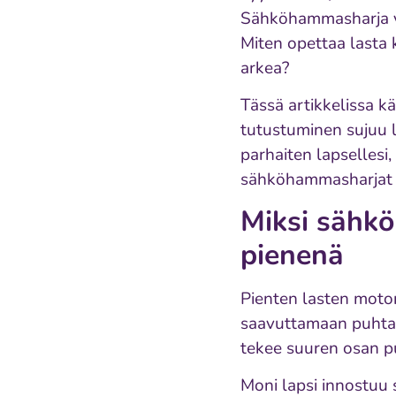
Sähköhammasharja vo
Miten opettaa lasta 
arkea?
Tässä artikkelissa 
tutustuminen sujuu l
parhaiten lapsellesi,
sähköhammasharjat er
Miksi sähkö
pienenä
Pienten lasten motor
saavuttamaan puhtaa
tekee suuren osan p
Moni lapsi innostuu 