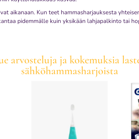
pivat aikanaan. Kun teet hammasharjauksesta yhteisen,
antaa pidemmälle kuin yksikään lahjapalkinto tai ho
ue arvosteluja ja kokemuksia last
sähköhammasharjoista