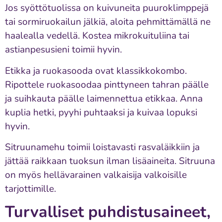
Jos syöttötuolissa on kuivuneita puuroklimppejä
tai sormiruokailun jälkiä, aloita pehmittämällä ne
haalealla vedellä. Kostea mikrokuituliina tai
astianpesusieni toimii hyvin.
Etikka ja ruokasooda ovat klassikkokombo.
Ripottele ruokasoodaa pinttyneen tahran päälle
ja suihkauta päälle laimennettua etikkaa. Anna
kuplia hetki, pyyhi puhtaaksi ja kuivaa lopuksi
hyvin.
Sitruunamehu toimii loistavasti rasvaläikkiin ja
jättää raikkaan tuoksun ilman lisäaineita. Sitruuna
on myös hellävarainen valkaisija valkoisille
tarjottimille.
Turvalliset puhdistusaineet,