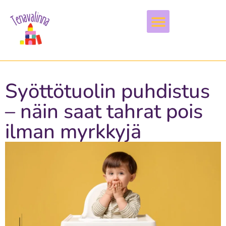
Vapaa-aika & harrastukset
Syöttötuolin puhdistus
– näin saat tahrat pois
ilman myrkkyjä