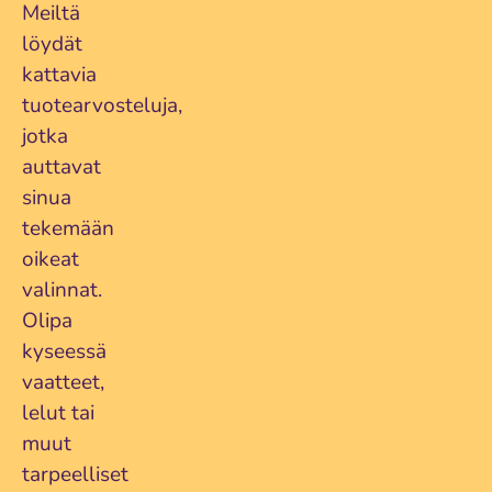
Meiltä
löydät
kattavia
tuotearvosteluja,
jotka
auttavat
sinua
tekemään
oikeat
valinnat.
Olipa
kyseessä
vaatteet,
lelut tai
muut
tarpeelliset