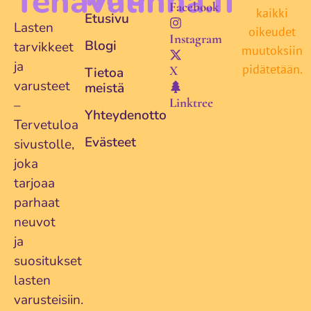
Tenavalinna.fi
Facebook
kaikki
Etusivu
Lasten
oikeudet
Instagram
Blogi
tarvikkeet
muutoksiin
ja
pidätetään.
X
Tietoa
varusteet
meistä
Linktree
–
Yhteydenotto
Tervetuloa
Evästeet
sivustolle,
joka
tarjoaa
parhaat
neuvot
ja
suositukset
lasten
varusteisiin.