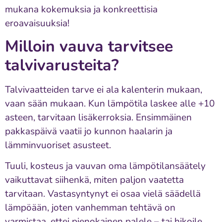
mukana kokemuksia ja konkreettisia
eroavaisuuksia!
Milloin vauva tarvitsee
talvivarusteita?
Talvivaatteiden tarve ei ala kalenterin mukaan,
vaan sään mukaan. Kun lämpötila laskee alle +10
asteen, tarvitaan lisäkerroksia. Ensimmäinen
pakkaspäivä vaatii jo kunnon haalarin ja
lämminvuoriset asusteet.
Tuuli, kosteus ja vauvan oma lämpötilansäätely
vaikuttavat siihenkä, miten paljon vaatetta
tarvitaan. Vastasyntynyt ei osaa vielä säädellä
lämpöään, joten vanhemman tehtävä on
varmistaa, ettei pienokainen palele – tai hikoile.