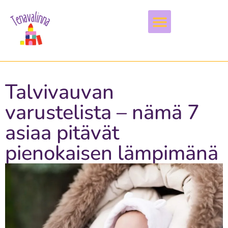
Vapaa-aika & harrastukset
Talvivauvan
varustelista – nämä 7
asiaa pitävät
pienokaisen lämpimänä