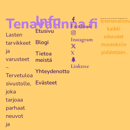
Info
Tenavalinna.fi
©tenavalinna.
Facebook
kaikki
Etusivu
Lasten
oikeudet
Instagram
Blogi
tarvikkeet
muutoksiin
ja
pidätetään.
X
Tietoa
varusteet
meistä
Linktree
–
Yhteydenotto
Tervetuloa
Evästeet
sivustolle,
joka
tarjoaa
parhaat
neuvot
ja