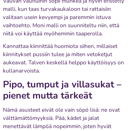
Vauvan vaunuihin sopii muhkea ja hyvin eristetty
malli, kun taas turvakaukaloon tai rattaisiin
valitaan usein kevyempi ja paremmin istuva
vaihtoehto. Moni malli on suunniteltu niin, että
niitä voi käyttää myöhemmin taaperolla.
Kannattaa kiinnittää huomiota siihen, millaiset
kiinnitykset pussiin tulee ja miten vetoketjut
aukeavat. Talven keskellä helppo käyttöisyys on
kullanarvoista.
Pipo, tumput ja villasukat –
pienet mutta tärkeät
Nämä asusteet eivät ole vain söpö lisä: ne ovat
välttämättömyyksiä. Pää, kädet ja jalat
menettävät lämpöä nopeimmin, joten hyvät