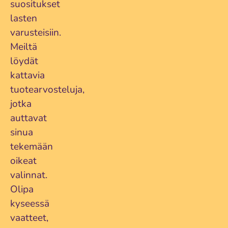
suositukset
lasten
varusteisiin.
Meiltä
löydät
kattavia
tuotearvosteluja,
jotka
auttavat
sinua
tekemään
Petite Chérie Essence Lämpöpussi
oikeat
Lue lisää...
valinnat.
Olipa
kyseessä
vaatteet,