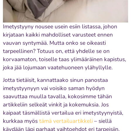
Imetystyyny nousee usein esiin listassa, johon
kirjataan kaikki mahdolliset varusteet ennen
vauvan syntymää. Mutta onko se oikeasti
tarpeellinen? Totuus on, että yhdelle se on
korvaamaton, toiselle taas ylimääräinen kapistus,
joka jää lojumaan vaatehuoneen ylähyllylle.
Jotta tietäisit, kannattaako sinun panostaa
imetystyynyyn vai voisiko saman hyödyn
saavuttaa muulla tavalla, kokosimme tähän
artikkeliin selkeät vinkit ja kokemuksia. Jos
kaipaat täsmällistä vertailua eri imetystyynyistä,
kurkkaa myös
tämä vertailuartikkeli
– siellä
käydään läpi parhaat vaihtoehdot eri tarpeisiin.