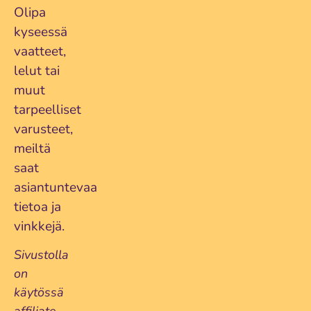
Olipa
kyseessä
bbhugme Raskaus- ja Imetystyyny
vaatteet,
Lue lisää...
lelut tai
muut
tarpeelliset
varusteet,
meiltä
saat
asiantuntevaa
tietoa ja
vinkkejä.
Sivustolla
on
käytössä