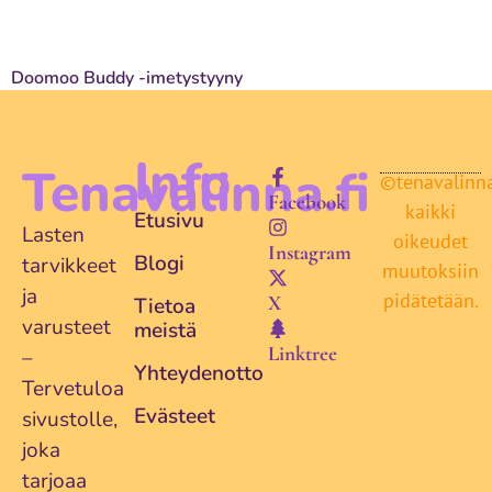
Doomoo Buddy -imetystyyny
Lue lisää...
Info
Tenavalinna.fi
©tenavalinna.
Facebook
kaikki
Etusivu
Lasten
oikeudet
Instagram
Blogi
tarvikkeet
muutoksiin
ja
pidätetään.
X
Tietoa
varusteet
meistä
Linktree
–
Yhteydenotto
Tervetuloa
Evästeet
sivustolle,
joka
tarjoaa