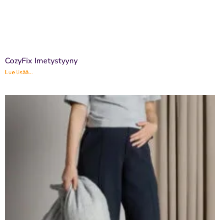
CozyFix Imetystyyny
Lue lisää...