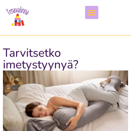
Vapaa-aika & harrastukset
Tarvitsetko
imetystyynyä?