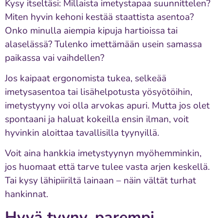
Kysy itseltäsi: Millaista imetystapaa suunnittelen?
Miten hyvin kehoni kestää staattista asentoa?
Onko minulla aiempia kipuja hartioissa tai
alaselässä? Tulenko imettämään usein samassa
paikassa vai vaihdellen?
Jos kaipaat ergonomista tukea, selkeää
imetysasentoa tai lisähelpotusta yösyötöihin,
imetystyyny voi olla arvokas apuri. Mutta jos olet
spontaani ja haluat kokeilla ensin ilman, voit
hyvinkin aloittaa tavallisilla tyynyillä.
Voit aina hankkia imetystyynyn myöhemminkin,
jos huomaat että tarve tulee vasta arjen keskellä.
Tai kysy lähipiiriltä lainaan – näin vältät turhat
hankinnat.
Hyvä tyyny, parempi