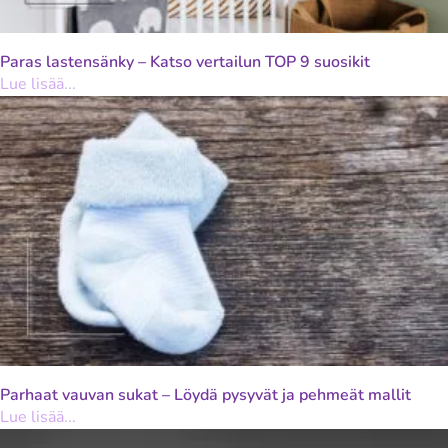
Paras lastensänky – Katso vertailun TOP 9 suosikit
Lue lisää...
Parhaat vauvan sukat – Löydä pysyvät ja pehmeät mallit
Lue lisää...