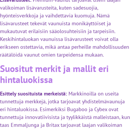
valikoiman lisävarusteita, kuten sadesuojia,
hyönteisverkkoja ja vaihdettavia kuomuja. Nämä
lisävarusteet tekevät vaunuista monikäyttöiset ja
mukautuvat erilaisiin sääolosuhteisiin ja tarpeisiin.
Keskihintaluokan vaunuissa lisävarusteet voivat olla
erikseen ostettavia, mikä antaa perheille mahdollisuuden
räätälöidä vaunut omien tarpeidensa mukaan.
Suositut merkit ja mallit eri
hintaluokissa
Esittely suosituista merkeistä:
Markkinoilla on useita
tunnettuja merkkejä, jotka tarjoavat yhdistelmävaunuja
eri hintaluokissa. Esimerkiksi Bugaboo ja Cybex ovat
tunnettuja innovatiivisista ja tyylikkäistä malleistaan, kun
taas Emmaljunga ja Britax tarjoavat laajan valikoiman