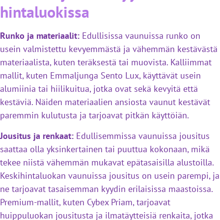
hintaluokissa
Runko ja materiaalit:
Edullisissa vaunuissa runko on
usein valmistettu kevyemmästä ja vähemmän kestävästä
materiaalista, kuten teräksestä tai muovista. Kalliimmat
mallit, kuten Emmaljunga Sento Lux, käyttävät usein
alumiinia tai hiilikuitua, jotka ovat sekä kevyitä että
kestäviä. Näiden materiaalien ansiosta vaunut kestävät
paremmin kulutusta ja tarjoavat pitkän käyttöiän.
Jousitus ja renkaat:
Edullisemmissa vaunuissa jousitus
saattaa olla yksinkertainen tai puuttua kokonaan, mikä
tekee niistä vähemmän mukavat epätasaisilla alustoilla.
Keskihintaluokan vaunuissa jousitus on usein parempi, ja
ne tarjoavat tasaisemman kyydin erilaisissa maastoissa.
Premium-mallit, kuten Cybex Priam, tarjoavat
huippuluokan jousitusta ja ilmatäytteisiä renkaita, jotka