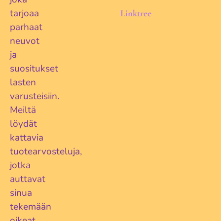
tarjoaa
Linktree
parhaat
neuvot
ja
suositukset
lasten
varusteisiin.
Meiltä
löydät
kattavia
tuotearvosteluja,
jotka
auttavat
sinua
tekemään
oikeat