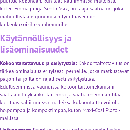
puuttua kokonaan, kun taas kalliimmissa malleissa,
kuten Emmaljunga Sento Max, on laaja säätöalue, joka
mahdollistaa ergonomisen työntöasennon
kaikenkokoisille vanhemmille.
Käytännöllisyys ja
lisäominaisuudet
Kokoontaitettavuus ja säilytystila:
Kokoontaitettavuus on
tärkeä ominaisuus erityisesti perheille, jotka matkustavat
paljon tai joilla on rajallisesti säilytystilaa.
Edullisemmissa vaunuissa kokoontaittomekanismi
saattaa olla yksinkertaisempi ja vaatia enemmän tilaa,
kun taas kalliimmissa malleissa kokoontaitto voi olla
helpompaa ja kompaktimpaa, kuten Maxi-Cosi Plaza -
mallissa.
Lisävarusteet:
Premium-vaunut tarjoavat usein laajan