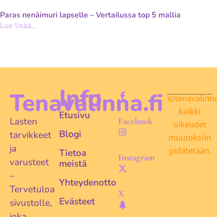
Paras nenäimuri lapselle – Vertailussa top 5 mallia
Lue lisää...
Info
Tenavalinna.fi
©tenavalinna.
kaikki
Etusivu
Lasten
Facebook
oikeudet
Blogi
tarvikkeet
muutoksiin
ja
pidätetään.
Tietoa
Instagram
varusteet
meistä
–
Yhteydenotto
Tervetuloa
X
Evästeet
sivustolle,
joka