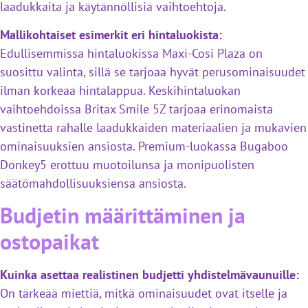
laadukkaita ja käytännöllisiä vaihtoehtoja.
Mallikohtaiset esimerkit eri hintaluokista:
Edullisemmissa hintaluokissa Maxi-Cosi Plaza on
suosittu valinta, sillä se tarjoaa hyvät perusominaisuudet
ilman korkeaa hintalappua. Keskihintaluokan
vaihtoehdoissa Britax Smile 5Z tarjoaa erinomaista
vastinetta rahalle laadukkaiden materiaalien ja mukavien
ominaisuuksien ansiosta. Premium-luokassa Bugaboo
Donkey5 erottuu muotoilunsa ja monipuolisten
säätömahdollisuuksiensa ansiosta.
Budjetin määrittäminen ja
ostopaikat
Kuinka asettaa realistinen budjetti yhdistelmävaunuille:
On tärkeää miettiä, mitkä ominaisuudet ovat itselle ja