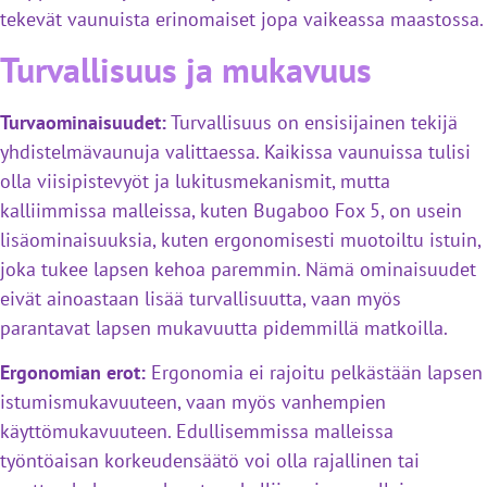
tekevät vaunuista erinomaiset jopa vaikeassa maastossa.
Turvallisuus ja mukavuus
Turvaominaisuudet:
Turvallisuus on ensisijainen tekijä
yhdistelmävaunuja valittaessa. Kaikissa vaunuissa tulisi
olla viisipistevyöt ja lukitusmekanismit, mutta
kalliimmissa malleissa, kuten Bugaboo Fox 5, on usein
lisäominaisuuksia, kuten ergonomisesti muotoiltu istuin,
joka tukee lapsen kehoa paremmin. Nämä ominaisuudet
eivät ainoastaan lisää turvallisuutta, vaan myös
parantavat lapsen mukavuutta pidemmillä matkoilla.
Ergonomian erot:
Ergonomia ei rajoitu pelkästään lapsen
istumismukavuuteen, vaan myös vanhempien
käyttömukavuuteen. Edullisemmissa malleissa
työntöaisan korkeudensäätö voi olla rajallinen tai