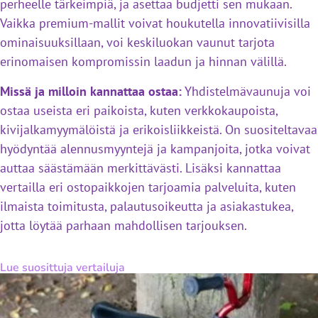
perheelle tärkeimpiä, ja asettaa budjetti sen mukaan.
Vaikka premium-mallit voivat houkutella innovatiivisilla
ominaisuuksillaan, voi keskiluokan vaunut tarjota
erinomaisen kompromissin laadun ja hinnan välillä.
Missä ja milloin kannattaa ostaa:
Yhdistelmävaunuja voi
ostaa useista eri paikoista, kuten verkkokaupoista,
kivijalkamyymälöistä ja erikoisliikkeistä. On suositeltavaa
hyödyntää alennusmyyntejä ja kampanjoita, jotka voivat
auttaa säästämään merkittävästi. Lisäksi kannattaa
vertailla eri ostopaikkojen tarjoamia palveluita, kuten
ilmaista toimitusta, palautusoikeutta ja asiakastukea,
jotta löytää parhaan mahdollisen tarjouksen.
Lue suosittuja vertailuja