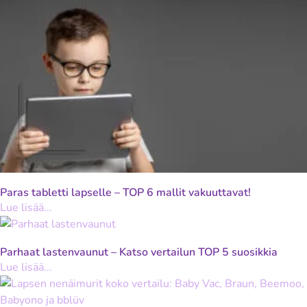
Paras tabletti lapselle – TOP 6 mallit vakuuttavat!
Lue lisää...
Parhaat lastenvaunut – Katso vertailun TOP 5 suosikkia
Lue lisää...