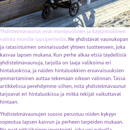
Yhdistelmävaunut ovat monipuolinen ja käytännöllinen
valinta monille lapsiperheille
. Ne yhdistävät vaunukopan
ja ratasistuimen ominaisuudet yhteen tuotteeseen, joka
kasvaa lapsen mukana. Kun perhe alkaa etsiä täydellisiä
yhdistelmävaunuja, tarjolla on laaja valikoima eri
hintaluokissa, ja näiden hintaluokkien eroavaisuuksien
ymmärtäminen auttaa tekemään oikean valinnan. Tässä
artikkelissa perehdymme siihen, mitä yhdistelmävaunut
tarjoavat eri hintaluokissa ja mitkä tekijät vaikuttavat
hintaan.
Yhdistelmävaunujen suosio perustuu niiden kykyyn
sopeutua lapsen kasvun ja perheen tarpeiden mukaan.
Ne ovat pitkäikäinen investointi, joka voi palvella