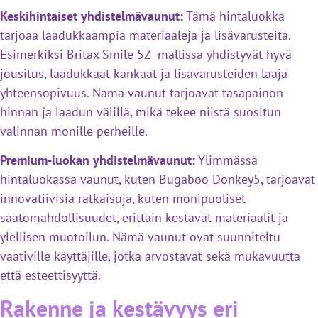
Keskihintaiset yhdistelmävaunut:
Tämä hintaluokka
tarjoaa laadukkaampia materiaaleja ja lisävarusteita.
Esimerkiksi Britax Smile 5Z -mallissa yhdistyvät hyvä
jousitus, laadukkaat kankaat ja lisävarusteiden laaja
yhteensopivuus. Nämä vaunut tarjoavat tasapainon
hinnan ja laadun välillä, mikä tekee niistä suositun
valinnan monille perheille.
Premium-luokan yhdistelmävaunut:
Ylimmässä
hintaluokassa vaunut, kuten Bugaboo Donkey5, tarjoavat
innovatiivisia ratkaisuja, kuten monipuoliset
säätömahdollisuudet, erittäin kestävät materiaalit ja
ylellisen muotoilun. Nämä vaunut ovat suunniteltu
vaativille käyttäjille, jotka arvostavat sekä mukavuutta
että esteettisyyttä.
Rakenne ja kestävyys eri