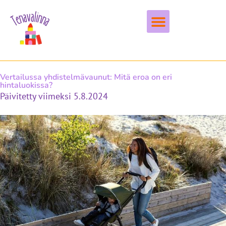
Vapaa-aika & harrastukset
Vertailussa yhdistelmävaunut: Mitä eroa on eri
hintaluokissa?
Päivitetty viimeksi 5.8.2024