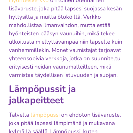
Hyönteisverkko
on toinen olennainen
lisävaruste, joka pitää lapsesi suojassa kesän
hyttysiltä ja muilta ötököiltä. Verkko
mahdollistaa ilmanvaihdon, mutta estää
hyönteisten pääsyn vaunuihin, mikä tekee
ulkoilusta miellyttävämpää niin lapselle kuin
vanhemmillekin. Monet valmistajat tarjoavat
yhteensopivia verkkoja, jotka on suunniteltu
erityisesti heidän vaunumalleilleen, mikä
varmistaa täydellisen istuvuuden ja suojan.
Lämpöpussit ja
jalkapeitteet
Talvella
lämpöpussi
on ehdoton lisävaruste,
joka pitää lapsesi lämpimänä ja mukavana
kylmällä säällä. Lämpöpussi, kuten