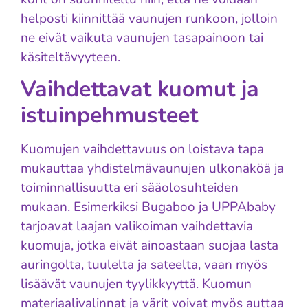
helposti kiinnittää vaunujen runkoon, jolloin
ne eivät vaikuta vaunujen tasapainoon tai
käsiteltävyyteen.
Vaihdettavat kuomut ja
istuinpehmusteet
Kuomujen vaihdettavuus on loistava tapa
mukauttaa yhdistelmävaunujen ulkonäköä ja
toiminnallisuutta eri sääolosuhteiden
mukaan. Esimerkiksi Bugaboo ja UPPAbaby
tarjoavat laajan valikoiman vaihdettavia
kuomuja, jotka eivät ainoastaan suojaa lasta
auringolta, tuulelta ja sateelta, vaan myös
lisäävät vaunujen tyylikkyyttä. Kuomun
materiaalivalinnat ja värit voivat myös auttaa