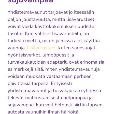
Yhdistelmävaunut tarjoavat jo itsessään
paljon joustavuutta, mutta lisävarusteet
voivat viedä käyttökokemuksen uudelle
tasolle. Kun valitset lisävarusteita, on
tärkeää miettiä, miten ja missä aiot käyttää
vaunuja.
Lisävarusteet,
kuten sadesuojat,
hyönteisverkot, lämpöpussit ja
turvakaukaloiden adapterit, ovat erinomaisia
esimerkkejä siitä, miten yhdistelmävaunuja
voidaan muokata vastaamaan perheen
päivittäisiä tarpeita. Erityisesti
yhdistelmävaunut ja turvakaukalo yhdessä
tekevät matkustamisesta helpompaa ja
sujuvampaa, kun voit helposti siirtää lapsen
autosta vaunuihin ilman häiriöitä.