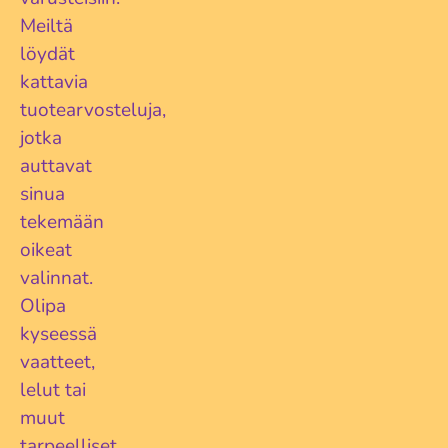
Meiltä
löydät
kattavia
tuotearvosteluja,
jotka
auttavat
sinua
tekemään
oikeat
valinnat.
Olipa
kyseessä
vaatteet,
lelut tai
muut
tarpeelliset