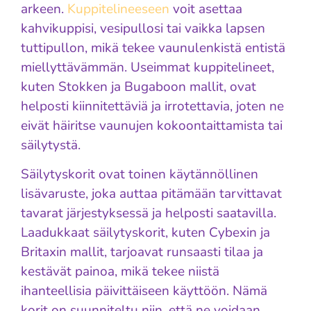
arkeen.
Kuppitelineeseen
voit asettaa
kahvikuppisi, vesipullosi tai vaikka lapsen
tuttipullon, mikä tekee vaunulenkistä entistä
miellyttävämmän. Useimmat kuppitelineet,
kuten Stokken ja Bugaboon mallit, ovat
helposti kiinnitettäviä ja irrotettavia, joten ne
eivät häiritse vaunujen kokoontaittamista tai
säilytystä.
Säilytyskorit ovat toinen käytännöllinen
lisävaruste, joka auttaa pitämään tarvittavat
tavarat järjestyksessä ja helposti saatavilla.
Laadukkaat säilytyskorit, kuten Cybexin ja
Britaxin mallit, tarjoavat runsaasti tilaa ja
kestävät painoa, mikä tekee niistä
ihanteellisia päivittäiseen käyttöön. Nämä
korit on suunniteltu niin, että ne voidaan