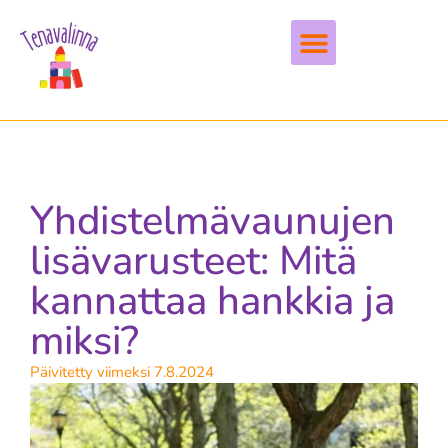
Vapaa-aika & harrastukset
Yhdistelmävaunujen
lisävarusteet: Mitä
kannattaa hankkia ja
miksi?
Päivitetty viimeksi 7.8.2024