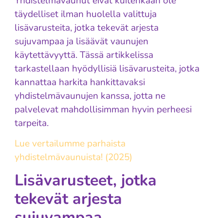
Yhdistelmävaunut eivät kuitenkaan ole
täydelliset ilman huolella valittuja
lisävarusteita, jotka tekevät arjesta
sujuvampaa ja lisäävät vaunujen
käytettävyyttä. Tässä artikkelissa
tarkastellaan hyödyllisiä lisävarusteita, jotka
kannattaa harkita hankittavaksi
yhdistelmävaunujen kanssa, jotta ne
palvelevat mahdollisimman hyvin perheesi
tarpeita.
Lue vertailumme parhaista
yhdistelmävaunuista! (2025)
Lisävarusteet, jotka
tekevät arjesta
sujuvampaa