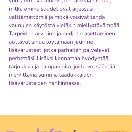
yhdistelmävaunuihisi, on tärkeää miettiä,
mitkä ominaisuudet ovat arjessasi
välttämättömiä ja mitkä voisivat tehdä
vaunujen käytöstä vieläkin miellyttävämpää.
Tarpeiden arviointi ja budjetin asettaminen
auttavat sinua löytämään juuri ne
lisävarusteet, jotka parhaiten palvelevat
perhettäsi. Lisäksi kannattaa hyödyntää
tarjouksia ja kampanjoita, joilla voi säästää
merkittäviä summia laadukkaiden
lisävarusteiden hankinnassa.
©tenavalinna.fi, kaikki