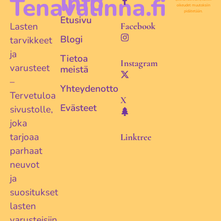
Info
Tenavalinna.fi
oikeudet muutoksiin
pidätetään.
Etusivu
Lasten
Facebook
Blogi
tarvikkeet
ja
Tietoa
Instagram
varusteet
meistä
–
Yhteydenotto
Tervetuloa
X
Evästeet
sivustolle,
joka
tarjoaa
Linktree
parhaat
neuvot
ja
suositukset
lasten
varusteisiin.