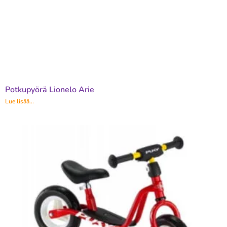
Potkupyörä Lionelo Arie
Lue lisää...