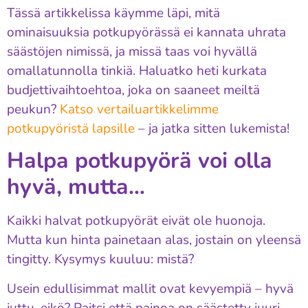
Tässä artikkelissa käymme läpi, mitä
ominaisuuksia potkupyörässä ei kannata uhrata
säästöjen nimissä, ja missä taas voi hyvällä
omallatunnolla tinkiä. Haluatko heti kurkata
budjettivaihtoehtoa, joka on saaneet meiltä
peukun?
Katso vertailuartikkelimme
potkupyöristä lapsille
– ja jatka sitten lukemista!
Halpa potkupyörä voi olla
hyvä, mutta…
Kaikki halvat potkupyörät eivät ole huonoja.
Mutta kun hinta painetaan alas, jostain on yleensä
tingitty. Kysymys kuuluu: mistä?
Usein edullisimmat mallit ovat kevyempiä – hyvä
juttu, eikö? Paitsi että painoa on säästetty juuri