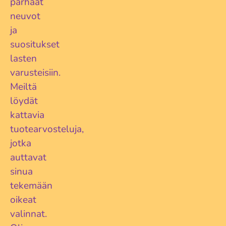
parhaat
neuvot
ja
suositukset
lasten
varusteisiin.
Meiltä
löydät
kattavia
tuotearvosteluja,
jotka
auttavat
sinua
tekemään
oikeat
valinnat.
Woom GO 1 lasten potkupyörä 12″