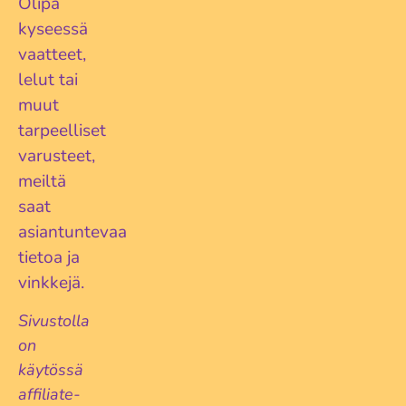
Olipa
Lue lisää...
kyseessä
vaatteet,
lelut tai
muut
tarpeelliset
varusteet,
meiltä
saat
asiantuntevaa
tietoa ja
vinkkejä.
Sivustolla
on
käytössä
affiliate-