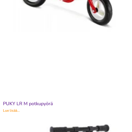
PUKY LR M potkupyörä
Lue lisää...