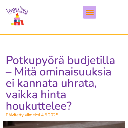
Vapaa-aika & harrastukset
Potkupyörä budjetilla
– Mitä ominaisuuksia
ei kannata uhrata,
vaikka hinta
houkuttelee?
Päivitetty viimeksi 4.5.2025