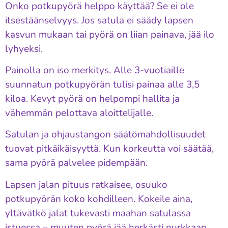
Onko potkupyörä helppo käyttää? Se ei ole
itsestäänselvyys. Jos satula ei säädy lapsen
kasvun mukaan tai pyörä on liian painava, jää ilo
lyhyeksi.
Painolla on iso merkitys. Alle 3-vuotiaille
suunnatun potkupyörän tulisi painaa alle 3,5
kiloa. Kevyt pyörä on helpompi hallita ja
vähemmän pelottava aloittelijalle.
Satulan ja ohjaustangon säätömahdollisuudet
tuovat pitkäikäisyyttä. Kun korkeutta voi säätää,
sama pyörä palvelee pidempään.
Lapsen jalan pituus ratkaisee, osuuko
potkupyörän koko kohdilleen. Kokeile aina,
yltävätkö jalat tukevasti maahan satulassa
istuessa – muuten pyörä jää herkästi nurkkaan.