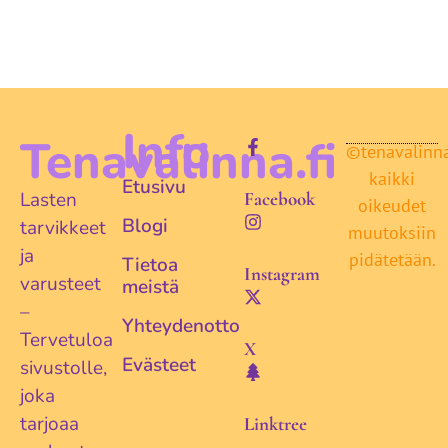
Info
Tenavalinna.fi
©tenavalinna.
kaikki
Etusivu
Lasten
Facebook
oikeudet
Blogi
tarvikkeet
muutoksiin
ja
pidätetään.
Tietoa
Instagram
Trybike 2 Wheels Steel Lasten potkupyörä
varusteet
meistä
Lue lisää...
–
Yhteydenotto
Tervetuloa
X
Evästeet
sivustolle,
joka
tarjoaa
Linktree