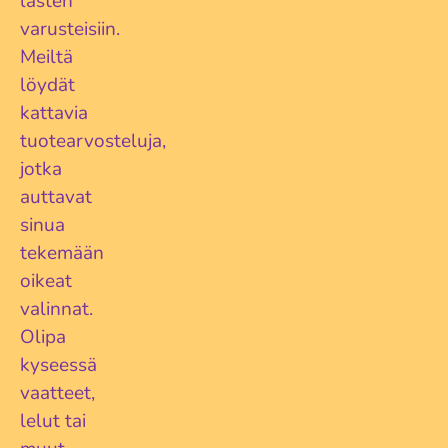
lasten
varusteisiin.
Meiltä
löydät
kattavia
tuotearvosteluja,
jotka
auttavat
sinua
tekemään
oikeat
valinnat.
Olipa
kyseessä
vaatteet,
lelut tai