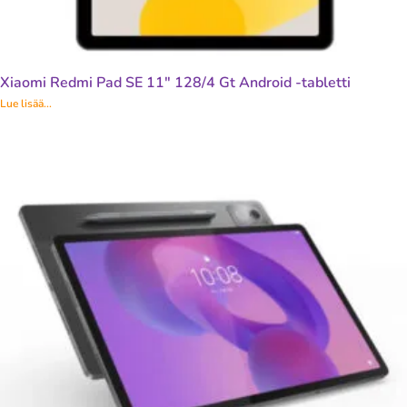
Xiaomi Redmi Pad SE 11″ 128/4 Gt Android -tabletti
Lue lisää...