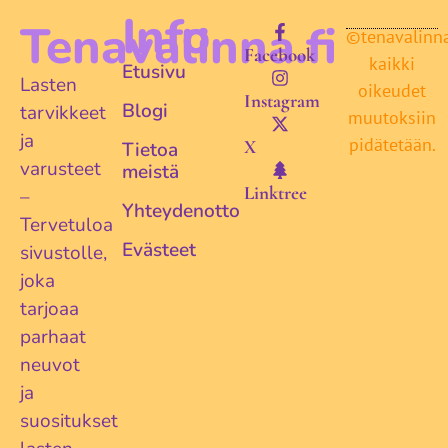
Info
Tenavalinna.fi
©tenavalinna.
Facebook
kaikki
Etusivu
Lasten
oikeudet
Instagram
Blogi
tarvikkeet
muutoksiin
ja
pidätetään.
X
Tietoa
varusteet
meistä
Linktree
–
Yhteydenotto
Tervetuloa
Evästeet
sivustolle,
joka
tarjoaa
parhaat
neuvot
ja
suositukset