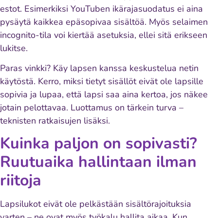
estot. Esimerkiksi YouTuben ikärajasuodatus ei aina
pysäytä kaikkea epäsopivaa sisältöä. Myös selaimen
incognito-tila voi kiertää asetuksia, ellei sitä erikseen
lukitse.
Paras vinkki? Käy lapsen kanssa keskustelua netin
käytöstä. Kerro, miksi tietyt sisällöt eivät ole lapsille
sopivia ja lupaa, että lapsi saa aina kertoa, jos näkee
jotain pelottavaa. Luottamus on tärkein turva –
teknisten ratkaisujen lisäksi.
Kuinka paljon on sopivasti?
Ruutuaika hallintaan ilman
riitoja
Lapsilukot eivät ole pelkästään sisältörajoituksia
varten – ne ovat myös työkalu hallita aikaa. Kun