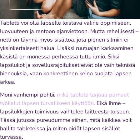
Tabletti voi olla lapselle loistava väline oppimiseen,
luovuuteen ja rentoon ajanviettoon. Mutta rehellisesti –
netti on täynnä myös sisältöä, jota pienen silmiin ei
yksinkertaisesti halua. Lisäksi ruutuajan karkaaminen
käsistä on monessa perheessä tuttu ilmiö. Siksi
lapsilukot ja sovellusrajoitukset eivät ole vain teknisiä
hienouksia, vaan konkreettinen keino suojata lapsen
arkea.
Moni vanhempi pohtii,
mikä tabletti tarjoaa parhaat
työkalut lapsen turvalliseen käyttöön.
Eikä ihme –
lapsilukkojen toimivuus vaihtelee laitteesta toiseen.
Tässä jutussa pureudumme siihen, mitä kaikkea voit
hallita tableteissa ja miten pidät lapsen sisällöt
turvassa.