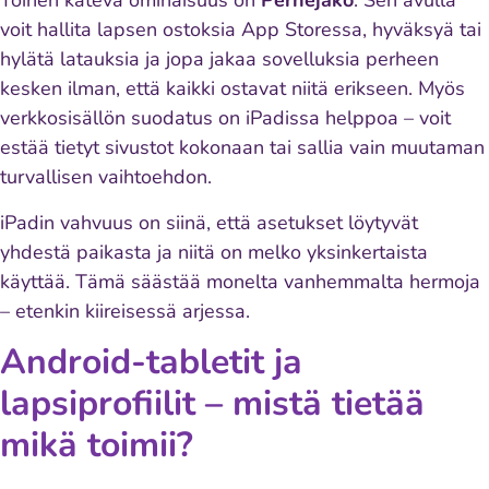
Toinen kätevä ominaisuus on
Perhejako
. Sen avulla
voit hallita lapsen ostoksia App Storessa, hyväksyä tai
hylätä latauksia ja jopa jakaa sovelluksia perheen
kesken ilman, että kaikki ostavat niitä erikseen. Myös
verkkosisällön suodatus on iPadissa helppoa – voit
estää tietyt sivustot kokonaan tai sallia vain muutaman
turvallisen vaihtoehdon.
iPadin vahvuus on siinä, että asetukset löytyvät
yhdestä paikasta ja niitä on melko yksinkertaista
käyttää. Tämä säästää monelta vanhemmalta hermoja
– etenkin kiireisessä arjessa.
Android-tabletit ja
lapsiprofiilit – mistä tietää
mikä toimii?