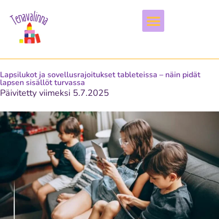
Vapaa-aika & harrastukset
Lapsilukot ja sovellusrajoitukset tableteissa – näin pidät
lapsen sisällöt turvassa
Päivitetty viimeksi 5.7.2025