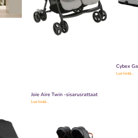
Cybex Gaz
Lue lisää...
Joie Aire Twin -sisarusrattaat
Lue lisää...