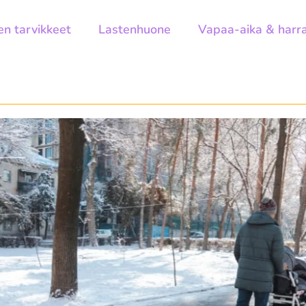
en tarvikkeet
Lastenhuone
Vapaa-aika & harr