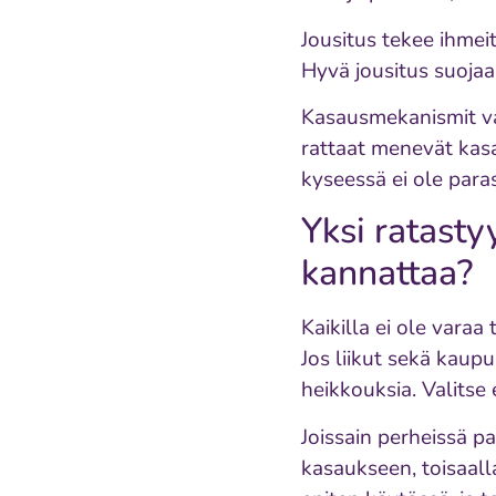
Jousitus tekee ihmei
Hyvä jousitus suojaa
Kasausmekanismit vai
rattaat menevät kasaa
kyseessä ei ole paras
Yksi ratasty
kannattaa?
Kaikilla ei ole varaa
Jos liikut sekä kaupu
heikkouksia. Valitse 
Joissain perheissä p
kasaukseen, toisaalla