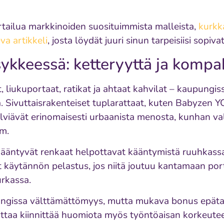
ertailua markkinoiden suosituimmista malleista,
kurkk
va artikkeli
, josta löydät juuri sinun tarpeisiisi sopiv
ykkeessä: ketteryyttä ja kompa
 liukuportaat, ratikat ja ahtaat kahvilat – kaupungiss
ä. Sivuttaisrakenteiset tuplarattaat, kuten Babyzen 
iävät erinomaisesti urbaanista menosta, kunhan vali
cm.
 kääntyvät renkaat helpottavat kääntymistä ruuhkass
at käytännön pelastus, jos niitä joutuu kantamaan por
urkassa.
pungissa välttämättömyys, mutta mukava bonus epätas
attaa kiinnittää huomiota myös työntöaisan korkeute