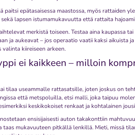
tä paitsi epätasaisessa maastossa, myös rattaiden yl
 sekä lapsen istumamukavuutta että rattaita hajoami
htelevat merkistä toiseen. Testaa aina kaupassa tai 
n ja aukeavat – jos operaatio vaatii kaksi aikuista ja
 valinta kiireiseen arkeen.
yppi ei kaikkeen – milloin komp
 tai tilaa useammalle rattasatsille, joten joskus on t
ngissa että metspoluilla, etsi malli, joka taipuu mole
esimerkiksi keskikokoiset renkaat ja kohtalainen jousi
anostetaan ensisijaisesti auton takakonttiin mahtuvu
 taas mukavuuteen pitkällä lenkillä. Mieti, missä tila