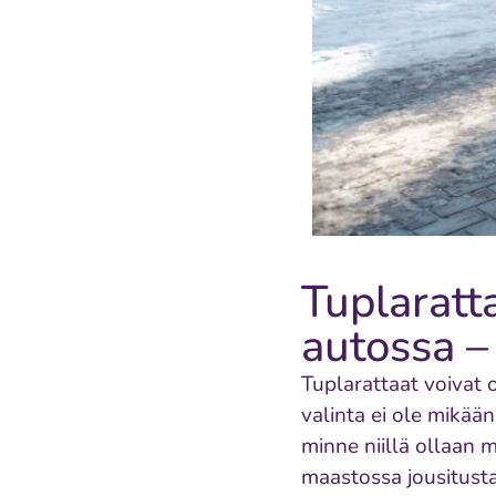
Tuplaratt
autossa –
Tuplarattaat voivat 
valinta ei ole mikää
minne niillä ollaan 
maastossa jousitusta