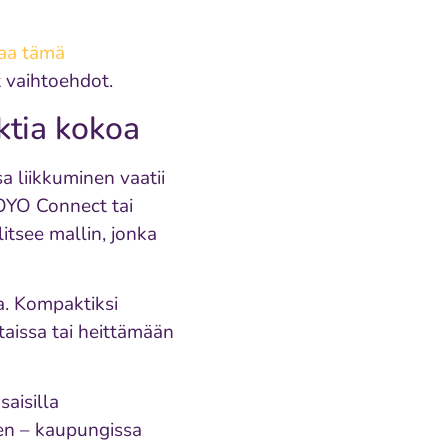
aa tämä
at vaihtoehdot.
ktia kokoa
a liikkuminen vaatii
YOYO Connect tai
tsee mallin, jonka
a. Kompaktiksi
taissa tai heittämään
aisilla
en – kaupungissa