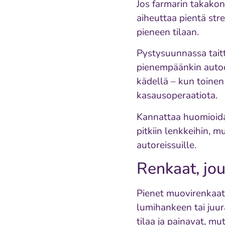
Jos farmarin takakon
aiheuttaa pientä stre
pieneen tilaan.
Pystysuunnassa taitt
pienempäänkin autoo
kädellä – kun toinen 
kasausoperaatiota.
Kannattaa huomioida,
pitkiin lenkkeihin, m
autoreissuille.
Renkaat, jou
Pienet muovirenkaat so
lumihankeen tai juu
tilaa ja painavat, m