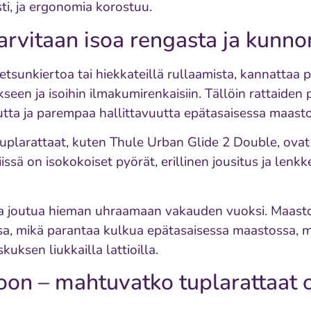
sti, ja ergonomia korostuu.
rvitaan isoa rengasta ja kunnon
tsunkiertoa tai hiekkateillä rullaamista, kannattaa 
kseen ja isoihin ilmakumirenkaisiin. Tällöin rattaiden
tta ja parempaa hallittavuutta epätasaisessa maasto
uplarattaat, kuten Thule Urban Glide 2 Double, ovat
ssä on isokokoiset pyörät, erillinen jousitus ja lenkk
a joutua hieman uhraamaan vakauden vuoksi. Maasto
ssa, mikä parantaa kulkua epätasaisessa maastossa, m
uksen liukkailla lattioilla.
oon – mahtuvatko tuplarattaat 