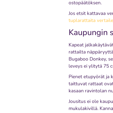
ostopäätöksen.
Jos etsit kattavaa v
tuplarattaita vertaile
Kaupungin s
Kapeat jalkakäytävät,
rattailta näppäryytt
Bugaboo Donkey, selv
leveys ei ylitytä 75 
Pienet etupyörät ja
taittuvat rattaat ov
kasaan ravintolan n
Jousitus ei ole kau
mukulakivillä. Kann