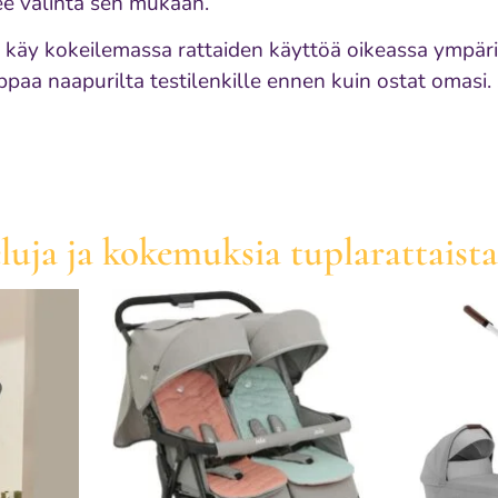
tee valinta sen mukaan.
, käy kokeilemassa rattaiden käyttöä oikeassa ympär
ppaa naapurilta testilenkille ennen kuin ostat omasi.
luja ja kokemuksia tuplarattaista 