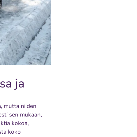
sa ja
, mutta niiden
esti sen mukaan,
ktia kokoa,
sta koko