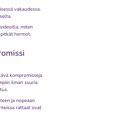
eisessä vakaudessa.
selta.
videoilla, miten
 pitkät hermot,
romissi
ehtävä kompromisseja.
mpiin ilman suuria
tus.
uteen ja nopeaan
nteissa rattaat ovat