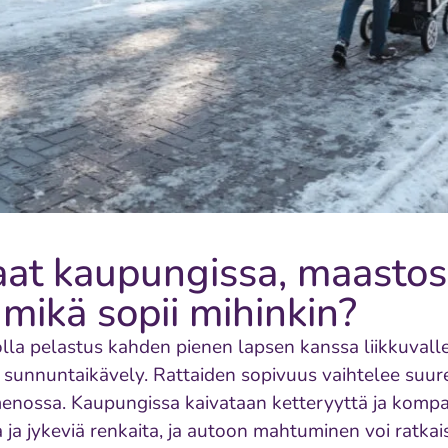
aat kaupungissa, maastos
 mikä sopii mihinkin?
olla pelastus kahden pienen lapsen kanssa liikkuvalle
n sunnuntaikävely. Rattaiden sopivuus vaihtelee suur
menossa. Kaupungissa kaivataan ketteryyttä ja kompa
 ja jykeviä renkaita, ja autoon mahtuminen voi ratkai