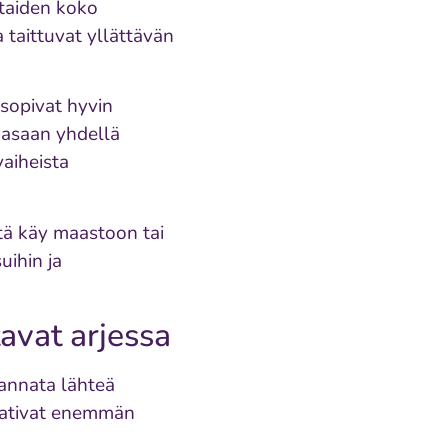
ttaiden koko
a taittuvat yllättävän
 sopivat hyvin
kasaan yhdellä
vaiheista
tä käy maastoon tai
uihin ja
tavat arjessa
 kannata lähteä
vaativat enemmän