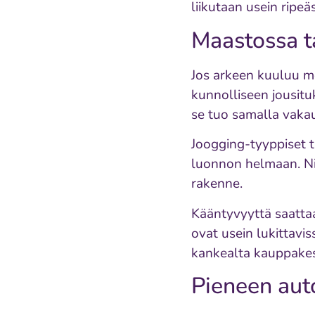
liikutaan usein ripeä
Maastossa ta
Jos arkeen kuuluu me
kunnolliseen jousitu
se tuo samalla vakau
Joogging-tyyppiset t
luonnon helmaan. Nii
rakenne.
Kääntyvyyttä saatta
ovat usein lukittavi
kankealta kauppakesk
Pieneen aut