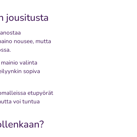
 jousitusta
panostaa
 paino nousee, mutta
ssa.
 mainio valinta
eilyynkin sopiva
malleissa etupyörät
utta voi tuntua
ollenkaan?