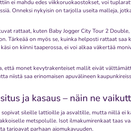
ttiin ei mahdu edes viikkoruokaostokset, voi tuplara
ssiä. Onneksi nykyisin on tarjolla useita malleja, jotk
uvat rattaat, kuten Baby Jogger City Tour 2 Double,
n. Tärkeää on myös se, kuinka helposti rattaat saa 
käsi on kiinni taaperossa, ei voi alkaa väkertää moni
 että monet kevytrakenteiset mallit eivät välttämät
utta niistä saa erinomaisen apuvälineen kaupunkireiss
situs ja kasaus – näin ne vaikut
pivat sileille lattioille ja asvaltille, mutta niillä ei
rakkoiselle metspolulle. Isot ilmakumirenkaat taas 
utta tarjoavat parhaan ajomukavuuden.